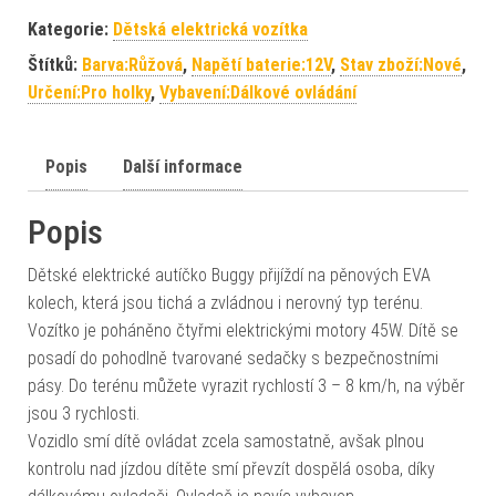
Kategorie:
Dětská elektrická vozítka
Štítků:
Barva:Růžová
,
Napětí baterie:12V
,
Stav zboží:Nové
,
Určení:Pro holky
,
Vybavení:Dálkové ovládání
Popis
Další informace
Popis
Dětské elektrické autíčko Buggy přijíždí na pěnových EVA
kolech, která jsou tichá a zvládnou i nerovný typ terénu.
Vozítko je poháněno čtyřmi elektrickými motory 45W. Dítě se
posadí do pohodlně tvarované sedačky s bezpečnostními
pásy. Do terénu můžete vyrazit rychlostí 3 – 8 km/h, na výběr
jsou 3 rychlosti.
Vozidlo smí dítě ovládat zcela samostatně, avšak plnou
kontrolu nad jízdou dítěte smí převzít dospělá osoba, díky