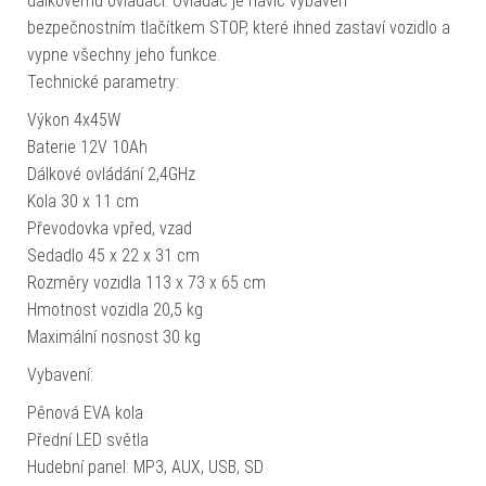
dálkovému ovladači. Ovladač je navíc vybaven
bezpečnostním tlačítkem STOP, které ihned zastaví vozidlo a
vypne všechny jeho funkce.
Technické parametry:
Výkon 4x45W
Baterie 12V 10Ah
Dálkové ovládání 2,4GHz
Kola 30 x 11 cm
Převodovka vpřed, vzad
Sedadlo 45 x 22 x 31 cm
Rozměry vozidla 113 x 73 x 65 cm
Hmotnost vozidla 20,5 kg
Maximální nosnost 30 kg
Vybavení:
Pěnová EVA kola
Přední LED světla
Hudební panel: MP3, AUX, USB, SD