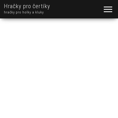
Hračky pro čertíky
hračky pro holky a kluky