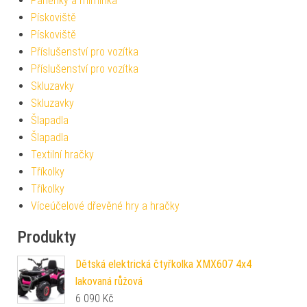
Panenky a miminka
Pískoviště
Pískoviště
Příslušenství pro vozítka
Příslušenství pro vozítka
Skluzavky
Skluzavky
Šlapadla
Šlapadla
Textilní hračky
Tříkolky
Tříkolky
Víceúčelové dřevěné hry a hračky
Produkty
Dětská elektrická čtyřkolka XMX607 4x4
lakovaná růžová
6 090
Kč