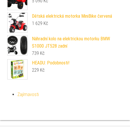
5 090
Kč
Dětská elektrická motorka MiniBike červená
1 629
Kč
Náhradní kolo na elektrickou motorku BMW
S1000 JT528 zadní
739
Kč
HEADU: Podobnosti!
229
Kč
Zajímavosti