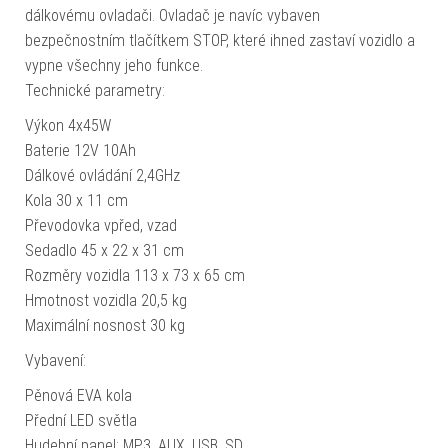
dálkovému ovladači. Ovladač je navíc vybaven
bezpečnostním tlačítkem STOP, které ihned zastaví vozidlo a
vypne všechny jeho funkce.
Technické parametry:
Výkon 4x45W
Baterie 12V 10Ah
Dálkové ovládání 2,4GHz
Kola 30 x 11 cm
Převodovka vpřed, vzad
Sedadlo 45 x 22 x 31 cm
Rozměry vozidla 113 x 73 x 65 cm
Hmotnost vozidla 20,5 kg
Maximální nosnost 30 kg
Vybavení:
Pěnová EVA kola
Přední LED světla
Hudební panel: MP3, AUX, USB, SD