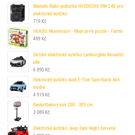
Mamido Řídící jednotka HY2005RX-RM-24V pro
elektrické autíčko
719
Kč
HEADU: Montessori - Moje první puzzle - Farma
499
Kč
Dětské elektrické autíčko Lamborghini Revuelto
bílé
6 090
Kč
Elektrické autíčko Audi E-Tron Sportback 4x4
modré
4 919
Kč
Basketbalový koš 200 - 305 cm
3 089
Kč
Elektrické autíčko Jeep Dark Night červené