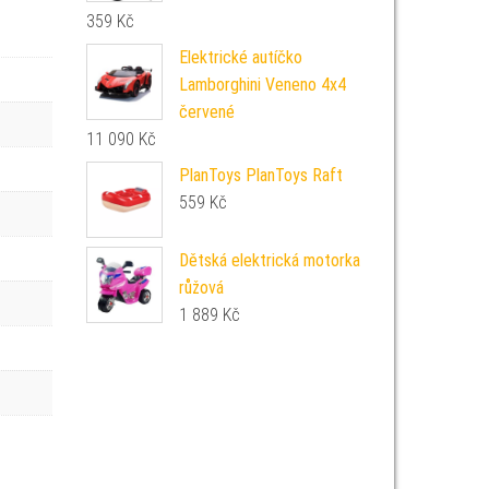
359
Kč
Elektrické autíčko
Lamborghini Veneno 4x4
červené
11 090
Kč
PlanToys PlanToys Raft
559
Kč
Dětská elektrická motorka
růžová
1 889
Kč