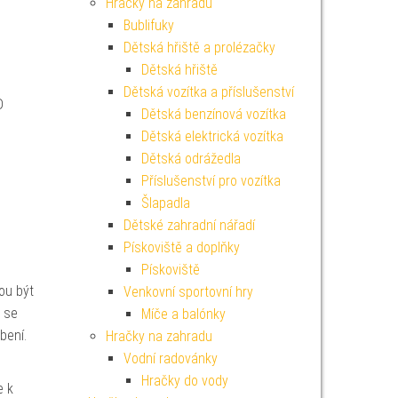
Hračky na zahradu
Bublifuky
Dětská hřiště a prolézačky
Dětská hřiště
Dětská vozítka a příslušenství
D
Dětská benzínová vozítka
Dětská elektrická vozítka
Dětská odrážedla
Příslušenství pro vozítka
Šlapadla
Dětské zahradní nářadí
Pískoviště a doplňky
Pískoviště
ou být
Venkovní sportovní hry
ž se
Míče a balónky
bení.
Hračky na zahradu
Vodní radovánky
Hračky do vody
e k