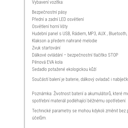
Vybavení vozítka:
Bezpečnostní pásy
Přední a zadní LED osvětlení
Osvětlení horní lišty
Hudební panel s USB, Rádiem, MP3, AUX , Bluetooth,
Klakson a předem nahrané melodie
Zvuk startování
Dálkové ovládání – bezpečnostní tlačítko STOP
Pěnová EVA kola
Sedadlo potažené ekologickou kůží
Součástí balení je baterie, dálkový ovladač i nabíječk
Poznámka: Životnost baterií a akumulátorů, které mo
spotřební materiál podléhající běžnému opotřebení.
Technické parametry se mohou kdykoli změnit bez p
účelům.