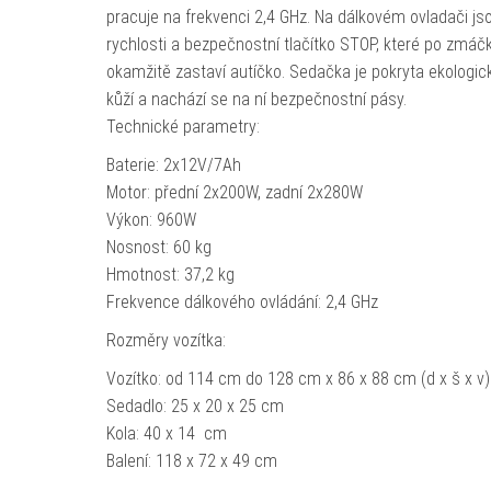
pracuje na frekvenci 2,4 GHz. Na dálkovém ovladači jso
rychlosti a bezpečnostní tlačítko STOP, které po zmáčk
okamžitě zastaví autíčko. Sedačka je pokryta ekologic
kůží a nachází se na ní bezpečnostní pásy.
Technické parametry:
Baterie: 2x12V/7Ah
Motor: přední 2x200W, zadní 2x280W
Výkon: 960W
Nosnost: 60 kg
Hmotnost: 37,2 kg
Frekvence dálkového ovládání: 2,4 GHz
Rozměry vozítka:
Vozítko: od 114 cm do 128 cm x 86 x 88 cm (d x š x v)
Sedadlo: 25 x 20 x 25 cm
Kola: 40 x 14 cm
Balení: 118 x 72 x 49 cm