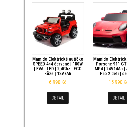
Mamido Elektrické autíčko
Mamido Elektrick
SPEED 4×4 červené | 180W
Porsche 911 GT
| EVA | LED | 2,4Ghz | ECO
MP4 | 24V14Ah | 
kůže | 12V7Ah
Pro 2 děti | č
6 990
Kč
15 990
K
DETAIL
DETAIL