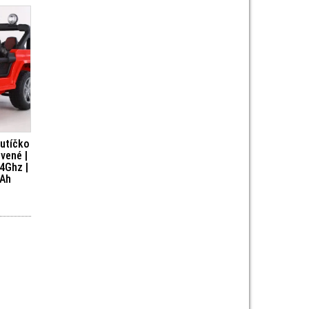
autíčko
vené |
,4Ghz |
7Ah