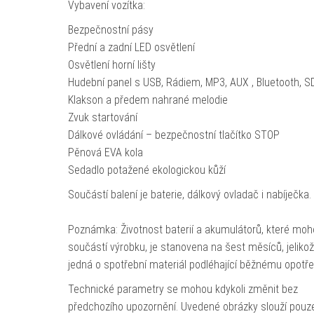
Vybavení vozítka:
Bezpečnostní pásy
Přední a zadní LED osvětlení
Osvětlení horní lišty
Hudební panel s USB, Rádiem, MP3, AUX , Bluetooth, S
Klakson a předem nahrané melodie
Zvuk startování
Dálkové ovládání – bezpečnostní tlačítko STOP
Pěnová EVA kola
Sedadlo potažené ekologickou kůží
Součástí balení je baterie, dálkový ovladač i nabíječka.
Poznámka: Životnost baterií a akumulátorů, které moh
součástí výrobku, je stanovena na šest měsíců, jeliko
jedná o spotřební materiál podléhající běžnému opotře
Technické parametry se mohou kdykoli změnit bez
předchozího upozornění. Uvedené obrázky slouží pouz