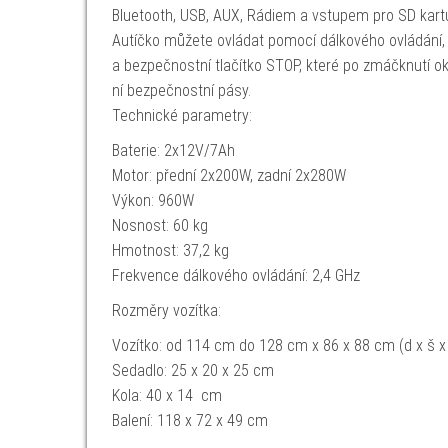
Bluetooth, USB, AUX, Rádiem a vstupem pro SD kart
Autíčko můžete ovládat pomocí dálkového ovládání, k
a bezpečnostní tlačítko STOP, které po zmáčknutí ok
ní bezpečnostní pásy.
Technické parametry:
Baterie: 2x12V/7Ah
Motor: přední 2x200W, zadní 2x280W
Výkon: 960W
Nosnost: 60 kg
Hmotnost: 37,2 kg
Frekvence dálkového ovládání: 2,4 GHz
Rozměry vozítka:
Vozítko: od 114 cm do 128 cm x 86 x 88 cm (d x š x
Sedadlo: 25 x 20 x 25 cm
Kola: 40 x 14 cm
Balení: 118 x 72 x 49 cm