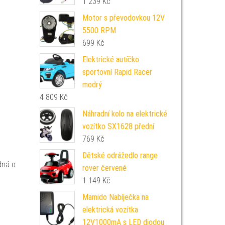
1 239
Kč
Motor s převodovkou 12V
5500 RPM
699
Kč
Elektrické autíčko
sportovní Rapid Racer
modrý
4 809
Kč
Náhradní kolo na elektrické
vozítko SX1628 přední
769
Kč
Dětské odrážedlo range
dná o
rover červené
1 149
Kč
Mamido Nabíječka na
elektrická vozítka
12V1000mA s LED diodou