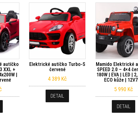
é autíčko
Elektrické autíčko Turbo-S
Mamido Elektrické 
3 XXL +
červené
SPEED 2.0 – 4×4 čer
4x200W |
180W | EVA | LED | 2
4 389
Kč
ervené
ECO kůže | 12V
č
5 990
Kč
DETAIL
DETAIL