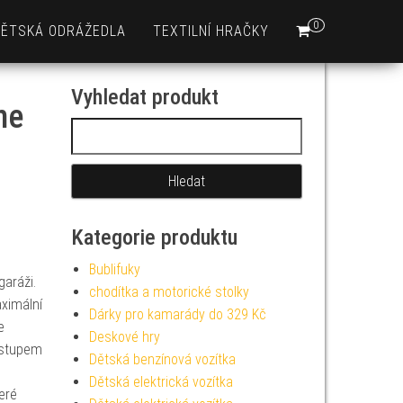
0
DĚTSKÁ ODRÁŽEDLA
TEXTILNÍ HRAČKY
Vyhledat produkt
me
Vyhledávání
Kategorie produktu
Bublifuky
aráži.
chodítka a motorické stolky
aximální
Dárky pro kamarády do 329 Kč
e
Deskové hry
vstupem
Dětská benzínová vozítka
Dětská elektrická vozítka
eré