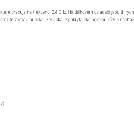
u.
teré pracuje na frekvenci 2,4 GHz. Na dálkovém ovladači jsou tři rych
amžitě zastaví autíčko. Sedačka je pokryta ekologickou kůží a nacház
 v)