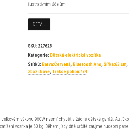
ilustrativním účelům.
DETAIL
SKU:
227628
Kategorie:
Dětská elektrická vozítka
Štítků:
Barva:Červená
,
Bluetooth:Ano
,
Šířka:63 cm
,
zboží:Nové
,
Trakce pohon:4x4
o celkovém výkonu 960W nesmí chybět v žádné dětské garáži. Autíčko
atížení vozítka je 60 kg. Během jízdy dítě určitě zaujme hudební pane