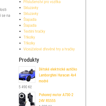
Příslušenství pro vozítka
Skluzavky
losti
Skluzavky
í se na
Šlapadla
Šlapadla
Textilní hračky
Tříkolky
Tříkolky
Víceúčelové dřevěné hry a hračky
Produkty
Dětské elektrické autíčko
Lamborghini Huracan 4x4
modré
5 490
Kč
Pohonný motor A730-2
24V RS555