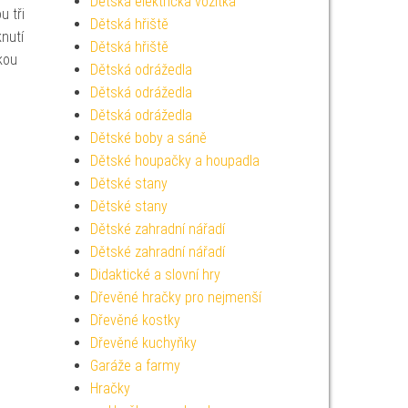
Dětská elektrická vozítka
u tři
Dětská hřiště
nutí
Dětská hřiště
kou
Dětská odrážedla
Dětská odrážedla
Dětská odrážedla
Dětské boby a sáně
Dětské houpačky a houpadla
Dětské stany
Dětské stany
Dětské zahradní nářadí
Dětské zahradní nářadí
Didaktické a slovní hry
Dřevěné hračky pro nejmenší
Dřevěné kostky
Dřevěné kuchyňky
Garáže a farmy
Hračky