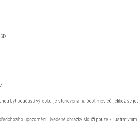
 SD
a.
hou být součástí výrobku, je stanovena na šest měsíců, jelikož se je
ředchozího upozornění. Uvedené obrázky slouží pouze k ilustrativním