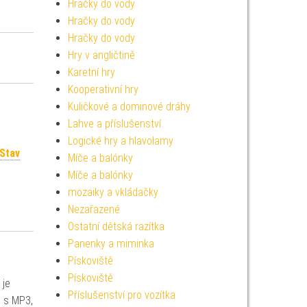
Hračky do vody
Hračky do vody
Hračky do vody
Hry v angličtině
Karetní hry
Kooperativní hry
Kuličkové a dominové dráhy
Lahve a příslušenství
Logické hry a hlavolamy
Stav
Míče a balónky
Míče a balónky
mozaiky a vkládačky
Nezařazené
Ostatní dětská razítka
Panenky a miminka
Pískoviště
Pískoviště
 je
Příslušenství pro vozítka
l s MP3,