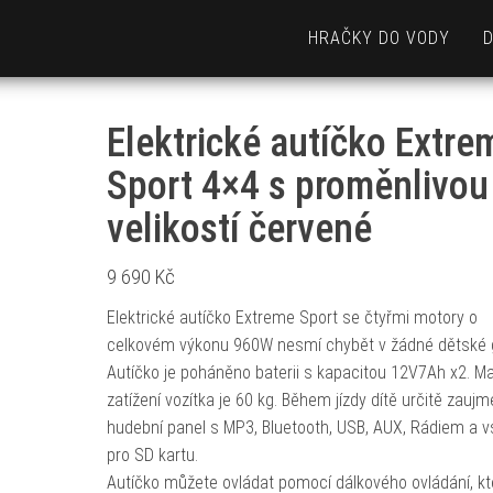
HRAČKY DO VODY
Elektrické autíčko Extre
Sport 4×4 s proměnlivou
velikostí červené
9 690
Kč
Elektrické autíčko Extreme Sport se čtyřmi motory o
celkovém výkonu 960W nesmí chybět v žádné dětské g
Autíčko je poháněno baterii s kapacitou 12V7Ah x2. M
zatížení vozítka je 60 kg. Během jízdy dítě určitě zaujm
hudební panel s MP3, Bluetooth, USB, AUX, Rádiem a 
pro SD kartu.
Autíčko můžete ovládat pomocí dálkového ovládání, kt