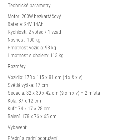
Technické parametry:
Motor: 200W bezkartáčový
Baterie: 24V 14Ah
Rychlosti: 2 vpřed / 1 vzad
Nosnost: 100 kg
Hmotnost vozidla: 98 kg
Hmotnost s obalem: 113 kg
Rozměry:
Vozidlo: 178 x 115 x 81 cm (d x š x v)
Světlá výška: 17 cm
Sedadla: 32 x 30 x 42 cm (š x h x v) – 2 místa
Kola: 37 x 12 cm
Kufr: 74 × 17 × 28 cm
Balení: 178 x 76 x 65 cm
Vybavení:
Přední a zadní odpružení