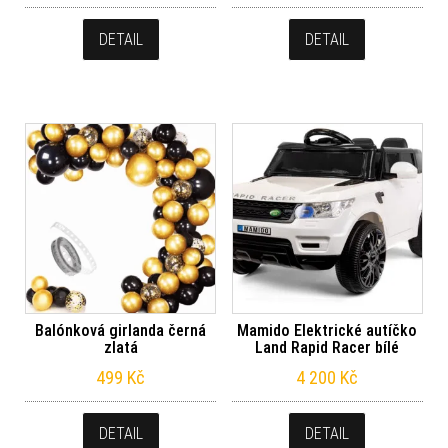
DETAIL
DETAIL
Balónková girlanda černá
Mamido Elektrické autíčko
zlatá
Land Rapid Racer bílé
499
Kč
4 200
Kč
DETAIL
DETAIL