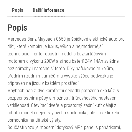
Popis
Další informace
Popis
Mercedes-Benz Maybach G650 je špičkové elektrické auto pro
děti, které kombinuje luxus, výkon a nejmodernější
technologie. Tento robustní model s bezkartáčovým
motorem o výkonu 200W a silnou baterií 24V 14Ah zvládne
bez námahy i náročnější terén. Díky nafukovacím kolům,
předním i zadním tlumičům a vysoké výšce podvozku je
připraven na jízdu v každém prostředí.
Maybach nabízí dvě komfortní sedadla potažená eko kůží s
bezpečnostními pásy a možností tříúrovňového nastavení
vzdálenosti. Otevírací dveře a prostorný zadní kufr dělají z
tohoto modelu nejen stylového společníka, ale i praktického
pomocníka na dětské výlety.
Součástí vozu je moderní dotykový MP4 panel s pohádkami,