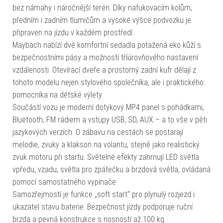
bez námahy i náročnější terén. Díky nafukovacím kolům,
předním i zadním tlumičům a vysoké výšce podvozku je
připraven na jízdu v každém prostředí.
Maybach nabízí dvě komfortní sedadla potažená eko kůží s
bezpečnostními pásy a možností tříúrovňového nastavení
vzdálenosti. Otevírací dveře a prostorný zadní kufr dělají z
tohoto modelu nejen stylového společníka, ale i praktického
pomocníka na dětské výlety.
Součástí vozu je moderní dotykový MP4 panel s pohádkami,
Bluetooth, FM rádiem a vstupy USB, SD, AUX – a to vše v pěti
jazykových verzích. O zábavu na cestách se postarají
melodie, zvuky a klakson na volantu, stejně jako realistický
zvuk motoru při startu. Světelné efekty zahrnují LED světla
vpředu, vzadu, světla pro zpátečku a brzdová světla, ovládaná
pomocí samostatného vypínače.
Samozřejmostí je funkce „soft start“ pro plynulý rozjezd i
ukazatel stavu baterie. Bezpečnost jízdy podporuje ruční
brzda a pevná konstrukce s nosností až 100 kg.