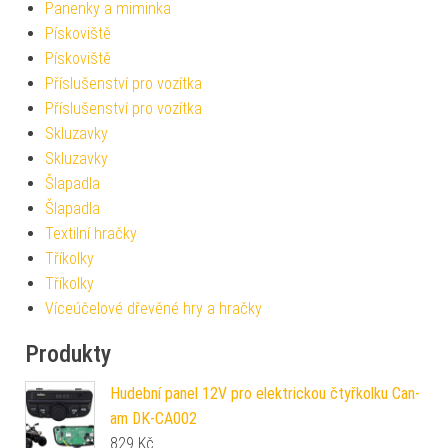
Panenky a miminka
Pískoviště
Pískoviště
Příslušenství pro vozítka
Příslušenství pro vozítka
Skluzavky
Skluzavky
Šlapadla
Šlapadla
Textilní hračky
Tříkolky
Tříkolky
Víceúčelové dřevěné hry a hračky
Produkty
Hudební panel 12V pro elektrickou čtyřkolku Can-
am DK-CA002
829
Kč