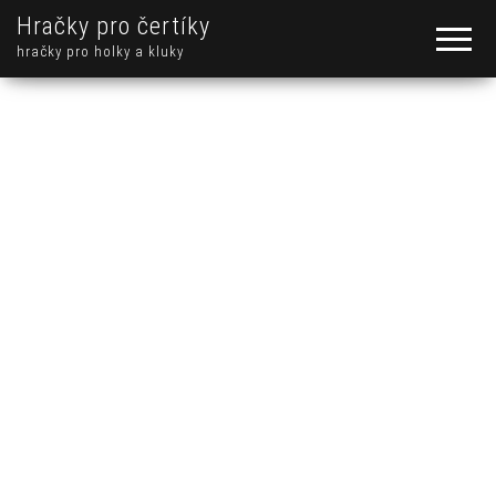
Hračky pro čertíky
hračky pro holky a kluky