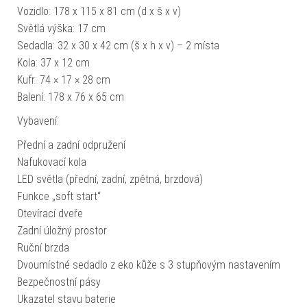
Vozidlo: 178 x 115 x 81 cm (d x š x v)
Světlá výška: 17 cm
Sedadla: 32 x 30 x 42 cm (š x h x v) – 2 místa
Kola: 37 x 12 cm
Kufr: 74 × 17 × 28 cm
Balení: 178 x 76 x 65 cm
Vybavení:
Přední a zadní odpružení
Nafukovací kola
LED světla (přední, zadní, zpětná, brzdová)
Funkce „soft start“
Otevírací dveře
Zadní úložný prostor
Ruční brzda
Dvoumístné sedadlo z eko kůže s 3 stupňovým nastavením
Bezpečnostní pásy
Ukazatel stavu baterie