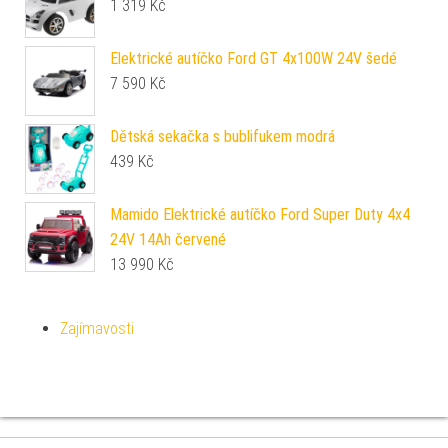
1 319
Kč
Elektrické autíčko Ford GT 4x100W 24V šedé
7 590
Kč
Dětská sekačka s bublifukem modrá
439
Kč
Mamido Elektrické autíčko Ford Super Duty 4x4
24V 14Ah červené
13 990
Kč
Zajímavosti