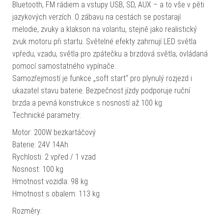
Bluetooth, FM rádiem a vstupy USB, SD, AUX – a to vše v pěti
jazykových verzích. O zábavu na cestách se postarají
melodie, zvuky a klakson na volantu, stejně jako realistický
zvuk motoru při startu. Světelné efekty zahrnují LED světla
vpředu, vzadu, světla pro zpátečku a brzdová světla, ovládaná
pomocí samostatného vypínače.
Samozřejmostí je funkce „soft start“ pro plynulý rozjezd i
ukazatel stavu baterie. Bezpečnost jízdy podporuje ruční
brzda a pevná konstrukce s nosností až 100 kg.
Technické parametry:
Motor: 200W bezkartáčový
Baterie: 24V 14Ah
Rychlosti: 2 vpřed / 1 vzad
Nosnost: 100 kg
Hmotnost vozidla: 98 kg
Hmotnost s obalem: 113 kg
Rozměry: