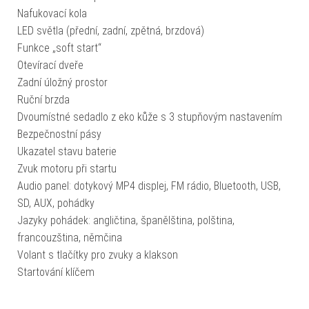
Nafukovací kola
LED světla (přední, zadní, zpětná, brzdová)
Funkce „soft start“
Otevírací dveře
Zadní úložný prostor
Ruční brzda
Dvoumístné sedadlo z eko kůže s 3 stupňovým nastavením
Bezpečnostní pásy
Ukazatel stavu baterie
Zvuk motoru při startu
Audio panel: dotykový MP4 displej, FM rádio, Bluetooth, USB,
SD, AUX, pohádky
Jazyky pohádek: angličtina, španělština, polština,
francouzština, němčina
Volant s tlačítky pro zvuky a klakson
Startování klíčem