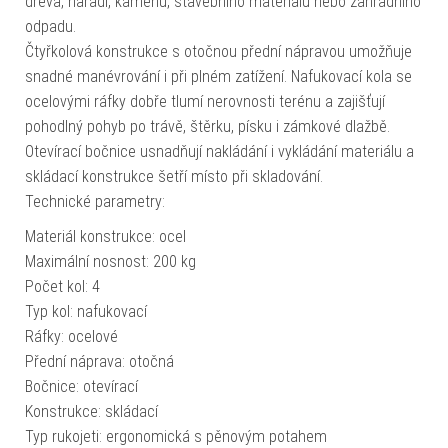
dřeva, nářadí, kamenů, stavebního materiálu nebo zahradního
odpadu.
Čtyřkolová konstrukce s otočnou přední nápravou umožňuje
snadné manévrování i při plném zatížení. Nafukovací kola se
ocelovými ráfky dobře tlumí nerovnosti terénu a zajišťují
pohodlný pohyb po trávě, štěrku, písku i zámkové dlažbě.
Otevírací bočnice usnadňují nakládání i vykládání materiálu a
skládací konstrukce šetří místo při skladování.
Technické parametry:
Materiál konstrukce: ocel
Maximální nosnost: 200 kg
Počet kol: 4
Typ kol: nafukovací
Ráfky: ocelové
Přední náprava: otočná
Bočnice: otevírací
Konstrukce: skládací
Typ rukojeti: ergonomická s pěnovým potahem