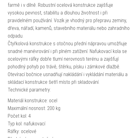
farmě i v dílně. Robustní ocelová konstrukce zajišťuje
vysokou pevnost, stabilitu a dlouhou životnost i při
pravidelném používání. Vozík je vhodný pro přepravu zeminy,
dřeva, nářadí, kamenů, stavebního materiálu nebo zahradního
odpadu.
Čtyřkolová konstrukce s otočnou přední nápravou umožňuje
snadné manévrování i při plném zatížení. Nafukovací kola se
ocelovými ráfky dobře tlumí nerovnosti terénu a zajišťují
pohodlný pohyb po trávě, štěrku, písku i zámkové dlažbě.
Otevírací bočnice usnadňují nakládání i vykládání materiálu a
skládací konstrukce šetří místo při skladování.
Technické parametry:
Materiál konstrukce: ocel
Maximální nosnost: 200 kg
Počet kol: 4
Typ kol: nafukovací
Ráfky: ocelové