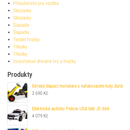
Příslušenství pro vozítka
Skluzavky
Skluzavky
Šlapadla
Šlapadla
Textilní hračky
Tříkolky
Tříkolky
Víceúčelové dřevěné hry a hračky
Produkty
Dětská šlapací motokára s nafukovacími koly žlutá
3 690
Kč
Elektrické autíčko Policie USA bílé JC-666
4 079
Kč