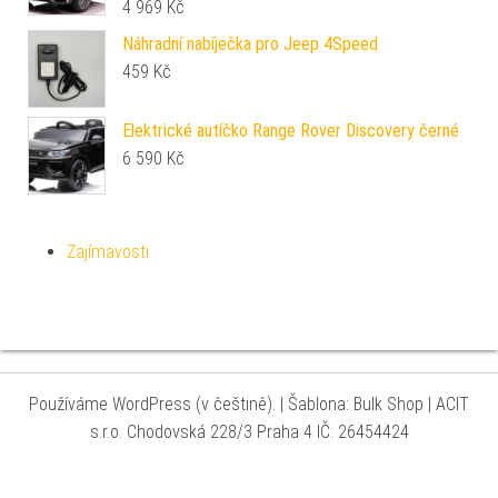
4 969
Kč
Náhradní nabíječka pro Jeep 4Speed
459
Kč
Elektrické autíčko Range Rover Discovery černé
6 590
Kč
Zajímavosti
Používáme WordPress (v češtině).
|
Šablona: Bulk Shop
| ACIT
s.r.o. Chodovská 228/3 Praha 4 IČ: 26454424