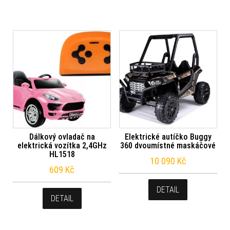
Dálkový ovladač na
Elektrické autíčko Buggy
elektrická vozítka 2,4GHz
360 dvoumístné maskáčové
HL1518
10 090
Kč
609
Kč
DETAIL
DETAIL