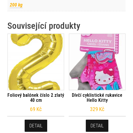
200 kg
Související produkty
Foliový balónek číslo 2 zlatý
Dívčí cyklistické rukavice
40 cm
Hello Kitty
69
Kč
329
Kč
DETAIL
DETAIL