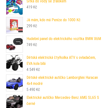
Síťka do vody se žralokem
419
Kč
Já mám, kdo má Peníze do 1000 Kč
299
Kč
Hudební panel do elektrického vozítka BMW X6M
749
Kč
Dětská elektrická čtyřkolka ATV s ovladačem,
EVA kola bílá
4 549
Kč
Dětské elektrické autíčko Lamborghini Huracan
4x4 modré
5 490
Kč
Elektrické autíčko Mercedes-Benz AMG SL65 S
černé