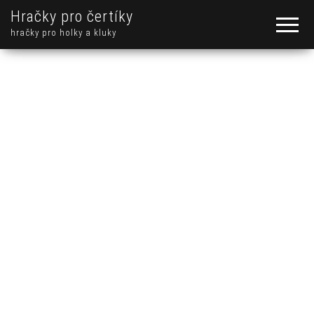
Hračky pro čertíky
hračky pro holky a kluky