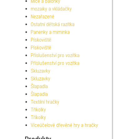
Míče a balónky
mozaiky a vkládačky
Nezařazené
Ostatní dětská razítka
Panenky a miminka
Pískoviště
Pískoviště
Příslušenství pro vozítka
Příslušenství pro vozítka
Skluzavky
Skluzavky
Šlapadla
Šlapadla
Textilní hračky
Tříkolky
Tříkolky
Víceúčelové dřevěné hry a hračky