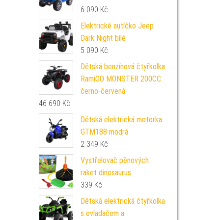
6 090
Kč
Elektrické autíčko Jeep
Dark Night bílé
5 090
Kč
Dětská benzínová čtyřkolka
RamiGO MONSTER 200CC
černo-červená
46 690
Kč
Dětská elektrická motorka
GTM188 modrá
2 349
Kč
Vystřelovač pěnových
raket dinosaurus
339
Kč
Dětská elektrická čtyřkolka
s ovladačem a