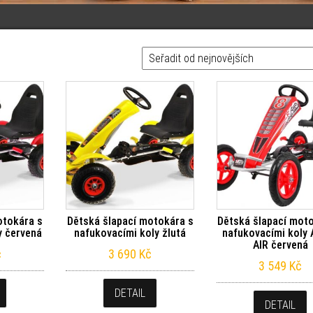
otokára s
Dětská šlapací motokára s
Dětská šlapací mot
y červená
nafukovacími koly žlutá
nafukovacími koly
AIR červená
č
3 690
Kč
3 549
Kč
DETAIL
DETAIL