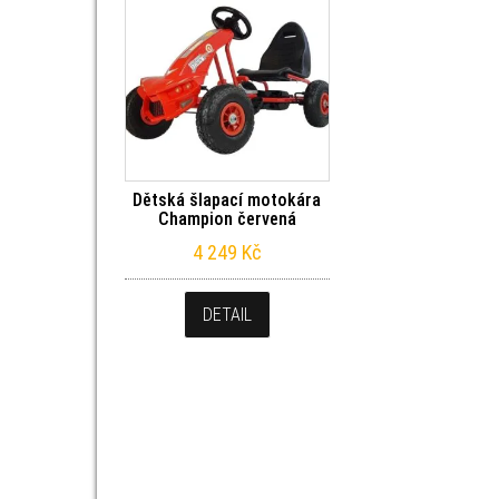
Dětská šlapací motokára
Champion červená
4 249
Kč
DETAIL