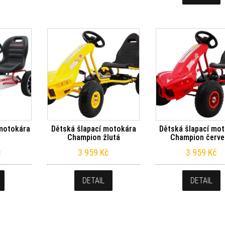
motokára
Dětská šlapací motokára
Dětská šlapací mo
Champion žlutá
Champion červe
č
3 959
Kč
3 959
Kč
DETAIL
DETAIL