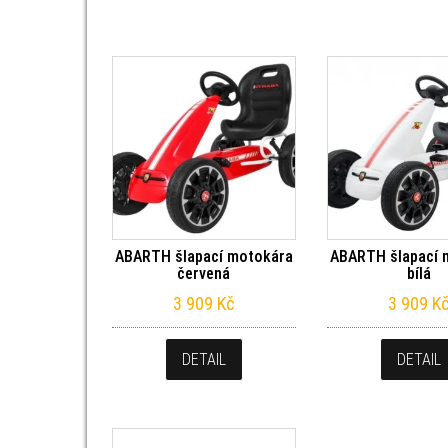
ABARTH šlapací motokára
ABARTH šlapací 
červená
bílá
3 909
Kč
3 909
K
DETAIL
DETAIL