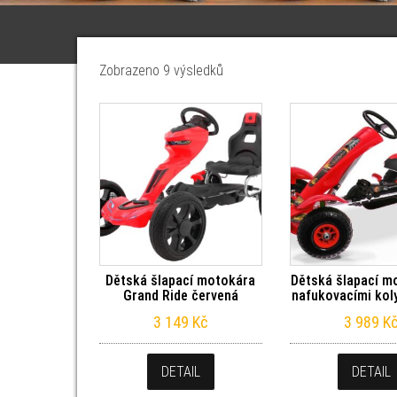
Seřazeno od nejnovějších
Zobrazeno 9 výsledků
Dětská šlapací motokára
Dětská šlapací m
Grand Ride červená
nafukovacími kol
3 149
Kč
3 989
K
DETAIL
DETAIL