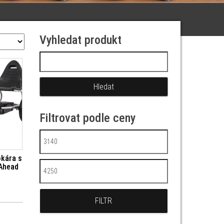
Vyhledat produkt
Vyhledávání
Filtrovat podle ceny
Minimální cena
okára s
 Ahead
Maximální cena
FILTR