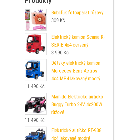
Produkty
Bublifuk fotoaparát růžový
309
Kč
Elektrický kamion Scania R-
SERIE 4x4 červený
8 990
Kč
Dětský elektrický kamion
Mercedes-Benz Actros
4x4 MP4 lakovaný modrý
11 490
Kč
Mamido Elektrické autíčko
Buggy Turbo 24V 4x200W
růžové
11 490
Kč
Elektrické autíčko FT-938
4x4 lakované modré