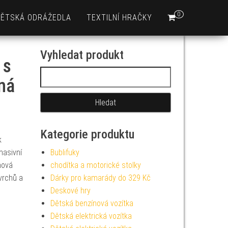
0
DĚTSKÁ ODRÁŽEDLA
TEXTILNÍ HRAČKY
Vyhledat produkt
 s
Vyhledávání
ná
Kategorie produktu
k
masivní
Bublifuky
mová
chodítka a motorické stolky
vrchů a
Dárky pro kamarády do 329 Kč
Deskové hry
Dětská benzínová vozítka
Dětská elektrická vozítka