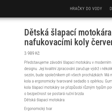
HRAČKY DO VODY
Dětská šlapací motokára
nafukovacími koly červe
3 989
Kč
Představujeme závodní šlapací motokáru v moderním
designu. Její kvalitní zpracování zaručuje výdrž i několi
sezón, bude společníkem při všech procházkách. Má 
kola a ergonomicky tvarované sedadlo s opěrkou. Gu
kola šlapací motokáry se přizpůsobí různým typům po
o bezpečnost se postará ruční brzda.
Dětská šlapací motokára:
Ergonomický tvar