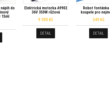
 náplň do
Elektrická motorka A9902
Robot fontánka
linový
36V 350W růžová
koupele pro nejm
8 15ml
9 590
Kč
349
Kč
DETAIL
DETAIL