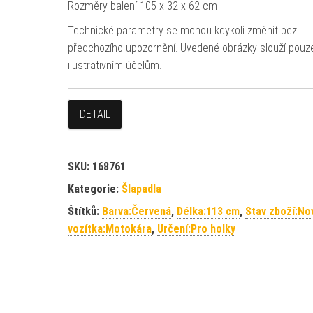
Rozměry balení 105 x 32 x 62 cm
Technické parametry se mohou kdykoli změnit bez
předchozího upozornění. Uvedené obrázky slouží pouz
ilustrativním účelům.
DETAIL
SKU:
168761
Kategorie:
Šlapadla
Štítků:
Barva:Červená
,
Délka:113 cm
,
Stav zboží:No
vozítka:Motokára
,
Určení:Pro holky