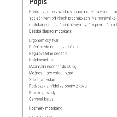
Popis
Představujeme závodní šlapací motokáru v moderním d
společníkem při všech procházkách. Má masivní kol
motokáry se přizpůsobí různým typům povrchů a o 
Dětská šlapací motokára:
Ergonomický tvar
Ruční brzda na oba zadní kola
Regulovatelné sedadlo
Nafukovací kola
Maximální nosnost do 50 kg
Možnost jízdy vpřed i vzad
Sportovní volant
Podvozek a hřídel vyrobeny z kovu
Kovové převody
Červená barva
Rozměry motokáry: