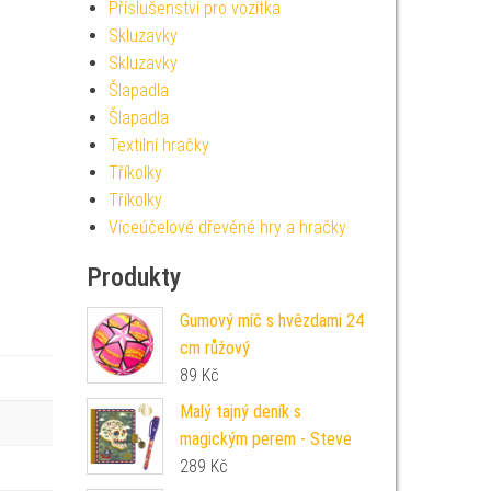
Příslušenství pro vozítka
Skluzavky
Skluzavky
Šlapadla
Šlapadla
Textilní hračky
Tříkolky
Tříkolky
Víceúčelové dřevěné hry a hračky
Produkty
Gumový míč s hvězdami 24
cm růžový
89
Kč
Malý tajný deník s
magickým perem - Steve
289
Kč