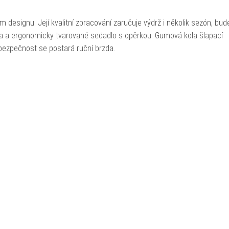
esignu. Její kvalitní zpracování zaručuje výdrž i několik sezón, bud
a a ergonomicky tvarované sedadlo s opěrkou. Gumová kola šlapací
bezpečnost se postará ruční brzda.