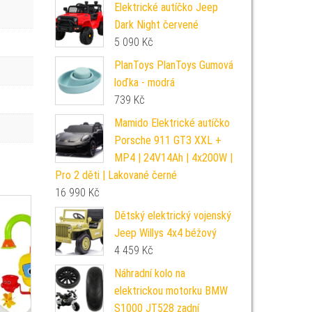
Elektrické autíčko Jeep
Dark Night červené
5 090
Kč
PlanToys PlanToys Gumová
loďka - modrá
739
Kč
Mamido Elektrické autíčko
Porsche 911 GT3 XXL +
MP4 | 24V14Ah | 4x200W |
Pro 2 děti | Lakované černé
16 990
Kč
Dětský elektrický vojenský
Jeep Willys 4x4 béžový
4 459
Kč
Náhradní kolo na
elektrickou motorku BMW
S1000 JT528 zadní