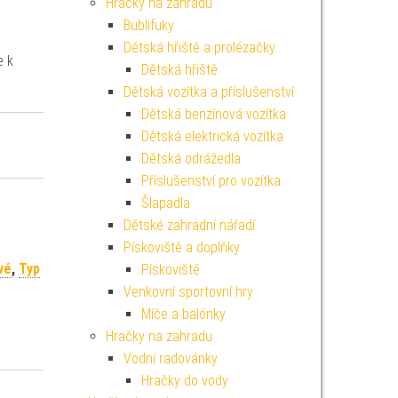
Hračky na zahradu
Bublifuky
Dětská hřiště a prolézačky
e k
Dětská hřiště
Dětská vozítka a příslušenství
Dětská benzínová vozítka
Dětská elektrická vozítka
Dětská odrážedla
Příslušenství pro vozítka
Šlapadla
Dětské zahradní nářadí
Pískoviště a doplňky
vé
,
Typ
Pískoviště
Venkovní sportovní hry
Míče a balónky
Hračky na zahradu
Vodní radovánky
Hračky do vody