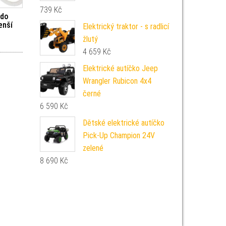
739
Kč
 do
enší
Elektrický traktor - s radlicí
žlutý
4 659
Kč
Elektrické autíčko Jeep
Wrangler Rubicon 4x4
černé
6 590
Kč
Dětské elektrické autíčko
Pick-Up Champion 24V
zelené
8 690
Kč