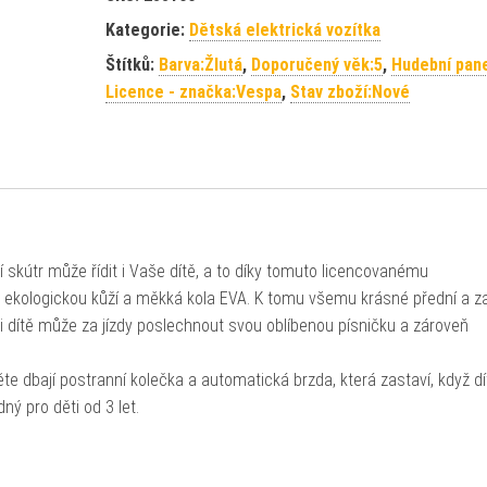
Kategorie:
Dětská elektrická vozítka
Štítků:
Barva:Žlutá
,
Doporučený věk:5
,
Hudební pan
Licence - značka:Vespa
,
Stav zboží:Nové
skútr může řídit i Vaše dítě, a to díky tomuto licencovanému
 ekologickou kůží a měkká kola EVA. K tomu všemu krásné přední a z
i dítě může za jízdy poslechnout svou oblíbenou písničku a zároveň
ěte dbají postranní kolečka a automatická brzda, která zastaví, když dí
ný pro děti od 3 let.