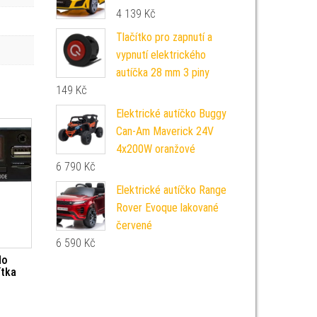
4 139
Kč
Tlačítko pro zapnutí a
vypnutí elektrického
autíčka 28 mm 3 piny
149
Kč
Elektrické autíčko Buggy
Can-Am Maverick 24V
4x200W oranžové
6 790
Kč
Elektrické autíčko Range
Rover Evoque lakované
červené
6 590
Kč
do
ítka