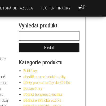
0
DĚTSKÁ ODRÁŽEDLA
TEXTILNÍ HRAČKY
Vyhledat produkt
Vyhledávání
kútr
Kategorie produktu
Bublifuky
ásné
chodítka a motorické stolky
bory,
Dárky pro kamarády do 329 Kč
u
Deskové hry
ti.
Dětská benzínová vozítka
 dbají
Dětská elektrická vozítka