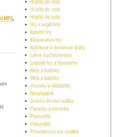
Hračky do vody
Hračky do vody
Hračky do vody
el:MP3
,
Hry v angličtině
Karetní hry
Kooperativní hry
Kuličkové a dominové dráhy
Lahve a příslušenství
Logické hry a hlavolamy
Míče a balónky
Míče a balónky
adní
mozaiky a vkládačky
Nezařazené
Ostatní dětská razítka
tě
Panenky a miminka
Pískoviště
Pískoviště
Příslušenství pro vozítka