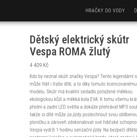
HRAČKY DO VODY
Dětský elektrický skútr
Vespa ROMA žlutý
4 409
Kč
Kdo by neznal skútr značky Vespa? Tento legendární s
může řídit i Vaše dítě, a to díky tomuto licencovanému
modelu. Skútr má kvalitní sedadlo potažené měkkou
ekologickou kůží a měkká kola EVA. K tomu všemu kr
přední a zadní LED světla a dokáže přehrávat MP3 sou
takže si dítě může za jízdy poslechnout svou oblíbeno
písničku a zároveň zdokonalovat své řidičské schopnos
Vespa vydrží 1 hodinu senzační jízdy. Na bezpečí dítěte