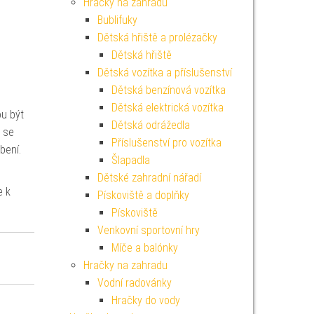
Hračky na zahradu
Bublifuky
Dětská hřiště a prolézačky
Dětská hřiště
Dětská vozítka a příslušenství
Dětská benzínová vozítka
Dětská elektrická vozítka
ou být
Dětská odrážedla
ž se
Příslušenství pro vozítka
bení.
Šlapadla
Dětské zahradní nářadí
e k
Pískoviště a doplňky
Pískoviště
Venkovní sportovní hry
Míče a balónky
Hračky na zahradu
Vodní radovánky
Hračky do vody