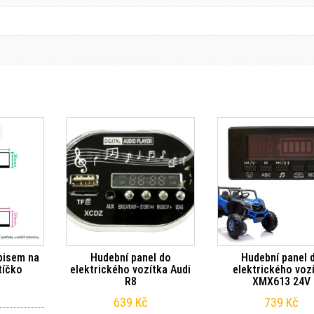
pisem na
Hudební panel do
Hudební panel 
tíčko
elektrického vozítka Audi
elektrického voz
R8
XMX613 24V
639
Kč
739
Kč