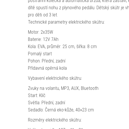
postranní kolečka a automatická brzda, která zastaví, 
dítě spustí nohu z plynového pedálu. Dětský skútr je 
pro děti od 3 let.
Technické parametry elektrického skútru:
Motor: 2x35W
Baterie: 12V 7Ah
Kola: EVA, průměr: 25 cm, šířka: 8 cm
Pomalý start
Pohon: Přední, zadní
Přídavná opěrná kola
Vybavení elektrického skútru:
Zvuky na volantu, MP3, AUX, Bluetooth
Start: Klíč
Světla: Přední, zadní
Sedadlo: Černá eko-kůže, 40×23 cm
Rozměry elektrického skútru: