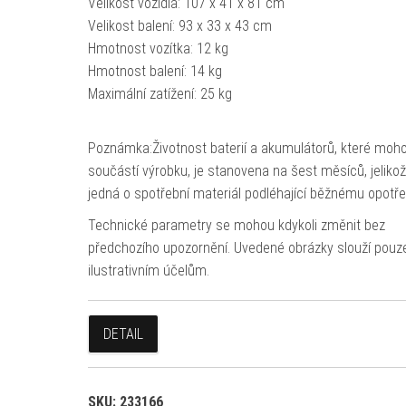
Velikost vozidla: 107 x 41 x 81 cm
Velikost balení: 93 x 33 x 43 cm
Hmotnost vozítka: 12 kg
Hmotnost balení: 14 kg
Maximální zatížení: 25 kg
Poznámka:Životnost baterií a akumulátorů, které moh
součástí výrobku, je stanovena na šest měsíců, jeliko
jedná o spotřební materiál podléhající běžnému opotře
Technické parametry se mohou kdykoli změnit bez
předchozího upozornění. Uvedené obrázky slouží pouz
ilustrativním účelům.
DETAIL
SKU:
233166