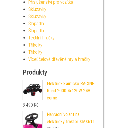
Příslušenství pro vozítka
Skluzavky
Skluzavky
Šlapadla
Šlapadla
Textilní hračky
Tříkolky
Tříkolky
Víceúčelové dřevěné hry a hračky
Produkty
Elektrické autíčko RACING
Road 2000 4x120W 24V
černé
8 490
Kč
Náhradní volant na
elektrický traktor XMX611