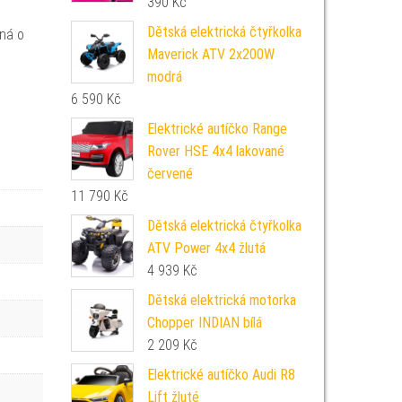
390
Kč
Dětská elektrická čtyřkolka
dná o
Maverick ATV 2x200W
modrá
6 590
Kč
Elektrické autíčko Range
Rover HSE 4x4 lakované
červené
11 790
Kč
Dětská elektrická čtyřkolka
ATV Power 4x4 žlutá
4 939
Kč
Dětská elektrická motorka
Chopper INDIAN bílá
2 209
Kč
Elektrické autíčko Audi R8
Lift žluté