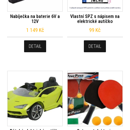
Nabíječka na baterie 6V a
Vlastní SPZ s nápisem na
12V
elektrické autíčko
1 149
Kč
99
Kč
DETAIL
DETAIL