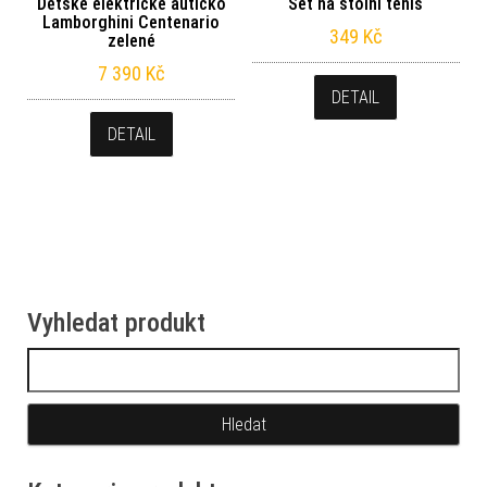
Dětské elektrické autíčko
Set na stolní tenis
Lamborghini Centenario
349
Kč
zelené
7 390
Kč
DETAIL
DETAIL
Vyhledat produkt
Vyhledávání