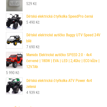
529
Kč
Dětská elektrická čtyřkolka SpeedPro černá
5 490
Kč
Dětské elektrické autíčko Buggy UTV Speed 24V
bílé
7 690
Kč
Mamido Elektrické autíčko SPEED 2.0 - 4x4
červené | 180W | EVA | LED | 2,4Ghz | ECO kůže |
12V7Ah
5 990
Kč
Dětská elektrická čtyřkolka ATV Power 4x4
zelená
4 939
Kč