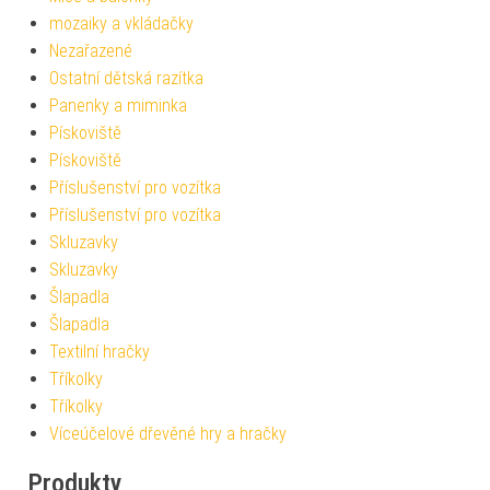
mozaiky a vkládačky
Nezařazené
Ostatní dětská razítka
Panenky a miminka
Pískoviště
Pískoviště
Příslušenství pro vozítka
Příslušenství pro vozítka
Skluzavky
Skluzavky
Šlapadla
Šlapadla
Textilní hračky
Tříkolky
Tříkolky
Víceúčelové dřevěné hry a hračky
Produkty