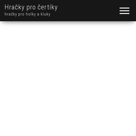
Hračky pro čertíky
hračky pro holky a kluky