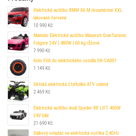
Elektrické autíčko BMW X6 M dvoumístné XXL
lakované červené
10 990
Kč
Mamido Elektrické autíčko Maserati GranTurismo
Folgore 24V | 480W | 60 kg růžové
7 990
Kč
Kolo EVA do elektrického vozidla DK-CA001
1 149
Kč
Dětská elektrická čtyřkolka ATV zelená
2 469
Kč
Elektrické autíčko Audi Spyder R8 LIFT 400W
24V bílé
21 690
Kč
Dálkový ovladač na elektrická vozítka 2,4GHz