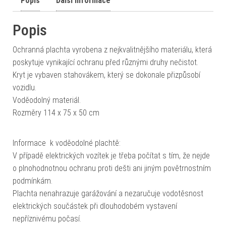
Popis
Další informace
Popis
Ochranná plachta vyrobena z nejkvalitnějšího materiálu, která
poskytuje vynikající ochranu před různými druhy nečistot.
Kryt je vybaven stahovákem, který se dokonale přizpůsobí
vozidlu.
Voděodolný materiál.
Rozměry 114 x 75 x 50 cm
Informace k voděodolné plachtě:
V případě elektrických vozítek je třeba počítat s tím, že nejde
o plnohodnotnou ochranu proti dešti ani jiným povětrnostním
podmínkám.
Plachta nenahrazuje garážování a nezaručuje vodotěsnost
elektrických součástek při dlouhodobém vystavení
nepříznivému počasí.