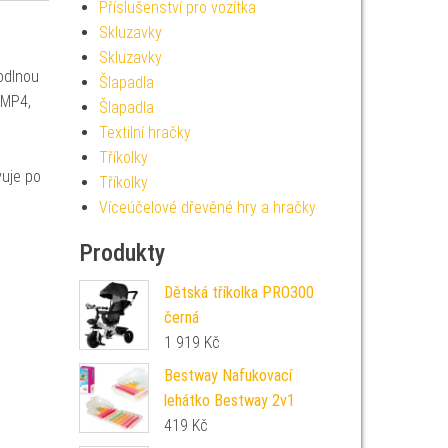
Příslušenství pro vozítka
Skluzavky
Skluzavky
odlnou
Šlapadla
 MP4,
Šlapadla
Textilní hračky
Tříkolky
vuje po
Tříkolky
Víceúčelové dřevěné hry a hračky
Produkty
Dětská tříkolka PRO300
černá
1 919
Kč
Bestway Nafukovací
lehátko Bestway 2v1
419
Kč