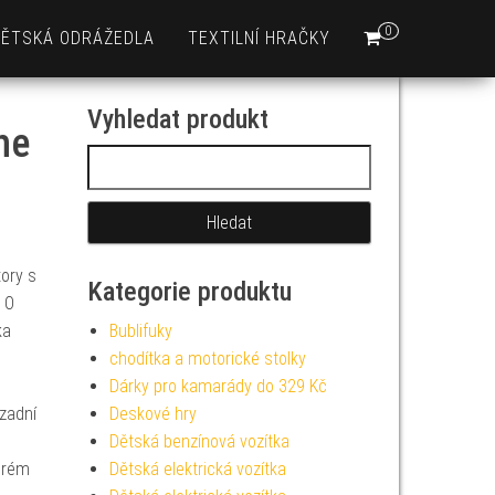
0
DĚTSKÁ ODRÁŽEDLA
TEXTILNÍ HRAČKY
Vyhledat produkt
he
Vyhledávání
ory s
Kategorie produktu
 O
ka
Bublifuky
chodítka a motorické stolky
Dárky pro kamarády do 329 Kč
 zadní
Deskové hry
Dětská benzínová vozítka
erém
Dětská elektrická vozítka