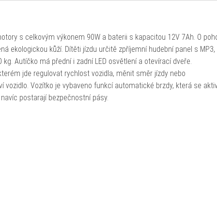
motory s celkovým výkonem 90W a baterii s kapacitou 12V 7Ah. O poh
á ekologickou kůží. Dítěti jízdu určitě zpříjemní hudební panel s MP3,
kg. Autíčko má přední i zadní LED osvětlení a otevírací dveře.
terém jde regulovat rychlost vozidla, měnit směr jízdy nebo
ví vozidlo. Vozítko je vybaveno funkcí automatické brzdy, která se akti
navíc postarají bezpečnostní pásy.