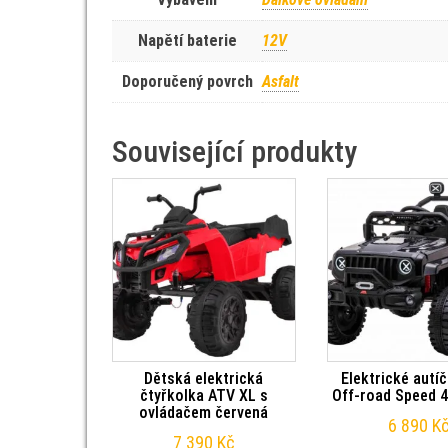
Napětí baterie
12V
Doporučený povrch
Asfalt
Související produkty
Dětská elektrická
Elektrické autí
čtyřkolka ATV XL s
Off-road Speed 4
ovládačem červená
6 890
K
7 390
Kč