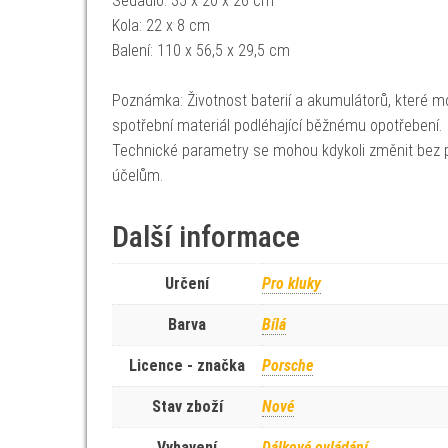
Sedadlo: 35 x 20 x 26 cm
Kola: 22 x 8 cm
Balení: 110 x 56,5 x 29,5 cm
Poznámka: Životnost baterií a akumulátorů, které mo
spotřební materiál podléhající běžnému opotřebení.
Technické parametry se mohou kdykoli změnit bez p
účelům.
Další informace
Určení
Pro kluky
Barva
Bílá
Licence - značka
Porsche
Stav zboží
Nové
Vybavení
Dálkové ovládání