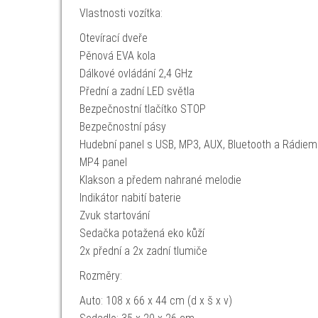
Vlastnosti vozítka:
Otevírací dveře
Pěnová EVA kola
Dálkové ovládání 2,4 GHz
Přední a zadní LED světla
Bezpečnostní tlačítko STOP
Bezpečnostní pásy
Hudební panel s USB, MP3, AUX, Bluetooth a Rádiem
MP4 panel
Klakson a předem nahrané melodie
Indikátor nabití baterie
Zvuk startování
Sedačka potažená eko kůží
2x přední a 2x zadní tlumiče
Rozměry:
Auto: 108 x 66 x 44 cm (d x š x v)