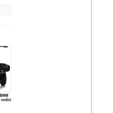
o BMW
 vodící