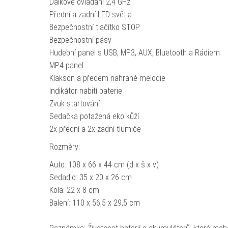
Dálkové ovládání 2,4 GHz
Přední a zadní LED světla
Bezpečnostní tlačítko STOP
Bezpečnostní pásy
Hudební panel s USB, MP3, AUX, Bluetooth a Rádiem
MP4 panel
Klakson a předem nahrané melodie
Indikátor nabití baterie
Zvuk startování
Sedačka potažená eko kůží
2x přední a 2x zadní tlumiče
Rozměry:
Auto: 108 x 66 x 44 cm (d x š x v)
Sedadlo: 35 x 20 x 26 cm
Kola: 22 x 8 cm
Balení: 110 x 56,5 x 29,5 cm