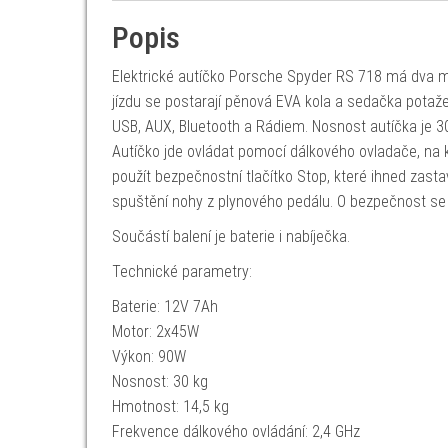
Popis
Elektrické autíčko Porsche Spyder RS 718 má dva 
jízdu se postarají pěnová EVA kola a sedačka potažen
USB, AUX, Bluetooth a Rádiem. Nosnost autíčka je 30 
Autíčko jde ovládat pomocí dálkového ovladače, na k
použít bezpečnostní tlačítko Stop, které ihned zasta
spuštění nohy z plynového pedálu. O bezpečnost se 
Součástí balení je baterie i nabíječka.
Technické parametry:
Baterie: 12V 7Ah
Motor: 2x45W
Výkon: 90W
Nosnost: 30 kg
Hmotnost: 14,5 kg
Frekvence dálkového ovládání: 2,4 GHz