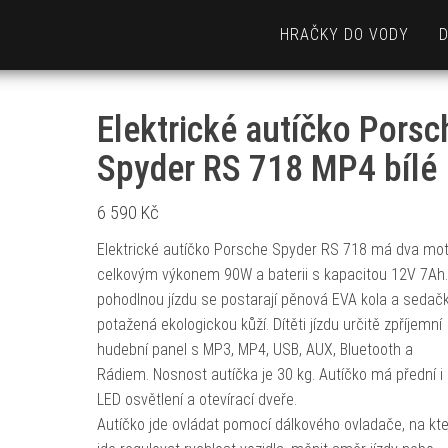
HRAČKY DO VODY
Elektrické autíčko Porsc
Spyder RS 718 MP4 bílé
6 590
Kč
Elektrické autíčko Porsche Spyder RS 718 má dva mot
celkovým výkonem 90W a baterii s kapacitou 12V 7Ah.
pohodlnou jízdu se postarají pěnová EVA kola a sedač
potažená ekologickou kůží. Dítěti jízdu určitě zpříjemní
hudební panel s MP3, MP4, USB, AUX, Bluetooth a
Rádiem. Nosnost autíčka je 30 kg. Autíčko má přední i
LED osvětlení a otevírací dveře.
Autíčko jde ovládat pomocí dálkového ovladače, na kt