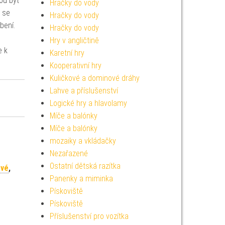
ou být
Hračky do vody
ž se
Hračky do vody
bení.
Hračky do vody
Hry v angličtině
e k
Karetní hry
Kooperativní hry
Kuličkové a dominové dráhy
Lahve a příslušenství
Logické hry a hlavolamy
Míče a balónky
Míče a balónky
mozaiky a vkládačky
Nezařazené
Ostatní dětská razítka
ové
,
Panenky a miminka
Pískoviště
Pískoviště
Příslušenství pro vozítka