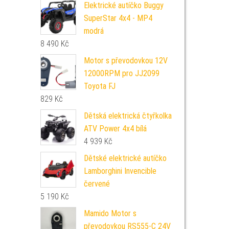
Elektrické autíčko Buggy
SuperStar 4x4 - MP4
modrá
8 490
Kč
Motor s převodovkou 12V
12000RPM pro JJ2099
Toyota FJ
829
Kč
Dětská elektrická čtyřkolka
ATV Power 4x4 bílá
4 939
Kč
Dětské elektrické autíčko
Lamborghini Invencible
červené
5 190
Kč
Mamido Motor s
převodovkou RS555-C 24V