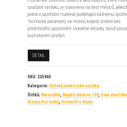
Poznámka: Životnost baterií a akumulátorů, které moh
součástí výrobku, je stanovena na šest měsíců, jeliko
jedná o spotřební materiál podléhající běžnému opotře
Technické parametry se mohou kdykoli změnit bez
předchozího upozornění. Uvedené obrázky slouží pouz
ilustrativním účelům.
DETAIL
SKU:
225465
Kategorie:
Dětská elektrická vozítka
Štítků:
Barva:Bílá
,
Napětí baterie:12V
,
Stav zboží:N
Určení:Pro holky
,
Určení:Pro kluky