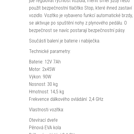
jde regulovat rychlost vozidla, měnit směr jízdy nebo
použít bezpečnostní tlačítko Stop, které ihned zastaví
vozidlo. Vozítko je vybaveno funkcí automatické brzdy,
se aktivuje po spuštění nohy z plynového pedálu. O
bezpečnost se navíc postarají bezpečnostní pásy.
Součástí balení je baterie i nabíječka.
Technické parametry:
Baterie: 12V 7Ah
Motor: 2x45W
Výkon: 90W
Nosnost: 30 kg
Hmotnost: 14,5 kg
Frekvence dálkového ovládání: 2,4 GHz
Vlastnosti vozítka:
Otevírací dveře
Pěnová EVA kola