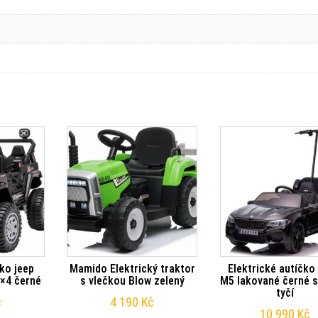
čko jeep
Mamido Elektrický traktor
Elektrické autíčk
×4 černé
s vlečkou Blow zelený
M5 lakované černé s
tyčí
č
4 190
Kč
10 990
Kč