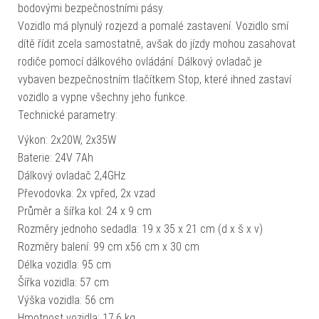
bodovými bezpečnostními pásy.
Vozidlo má plynulý rozjezd a pomalé zastavení. Vozidlo smí
dítě řídit zcela samostatně, avšak do jízdy mohou zasahovat
rodiče pomocí dálkového ovládání. Dálkový ovladač je
vybaven bezpečnostním tlačítkem Stop, které ihned zastaví
vozidlo a vypne všechny jeho funkce.
Technické parametry:
Výkon: 2x20W, 2x35W
Baterie: 24V 7Ah
Dálkový ovladač 2,4GHz
Převodovka: 2x vpřed, 2x vzad
Průměr a šířka kol: 24 x 9 cm
Rozměry jednoho sedadla: 19 x 35 x 21 cm (d x š x v)
Rozměry balení: 99 cm x56 cm x 30 cm
Délka vozidla: 95 cm
Šířka vozidla: 57 cm
Výška vozidla: 56 cm
Hmotnost vozidla: 17,6 kg