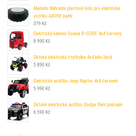
Mamido Náhradní plastové kolo pro elektrické
vozítko A009B zadní
379
Kč
Elektrický kamion Scania R-SERIE 4x4 červený
8 990
Kč
Dětská elektrická čtyřkolka 4x4 bílo-žlutá
5 890
Kč
Elektrické autíčko Jeep Raptor 4x4 červené
5 990
Kč
Dětské elektrické autíčko Dodge Ram policejní
6 590
Kč