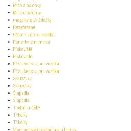
Míče a balónky
Míče a balónky
mozaiky a vkládačky
Nezařazené
Ostatní dětská razítka
Panenky a miminka
Pískoviště
Pískoviště
Příslušenství pro vozítka
Příslušenství pro vozítka
Skluzavky
Skluzavky
Šlapadla
Šlapadla
Textilní hračky
Tříkolky
Tříkolky
Víceúčelové dřevěné hry a hračky