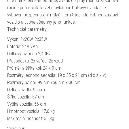
dítě řídit zcela samostatně, avšak do jízdy mohou zasahovat
rodiče pomocí dálkového ovládání. Dálkový ovladač je
vybaven bezpečnostním tlačítkem Stop, které ihned zastaví
vozidlo a vypne všechny jeho funkce.
Technické parametry:
Výkon: 2x20W, 2x35W
Baterie: 24V 7Ah
Dálkový ovladač 2,4GHz
Převodovka: 2x vpřed, 2x vzad
Průměr a šířka kol: 24 x 9 cm
Rozměry jednoho sedadla: 19 x 35 x 21 cm (d x š x v)
Rozměry balení: 99 cm x56 cm x 30 cm
Délka vozidla: 95 cm
Šířka vozidla: 57 cm
Výška vozidla: 56 cm
Hmotnost vozidla: 17,6 kg
Maximální nosnost: 30 kg
Vybavení: