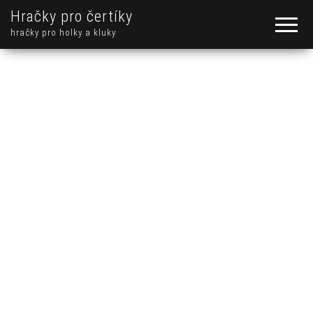
Hračky pro čertíky
hračky pro holky a kluky