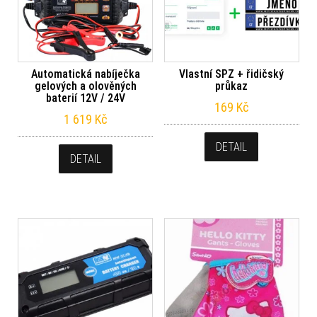
Automatická nabíječka
Vlastní SPZ + řidičský
gelových a olověných
průkaz
baterií 12V / 24V
169
Kč
1 619
Kč
DETAIL
DETAIL