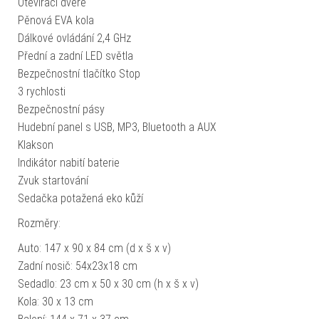
Otevírací dveře
Pěnová EVA kola
Dálkové ovládání 2,4 GHz
Přední a zadní LED světla
Bezpečnostní tlačítko Stop
3 rychlosti
Bezpečnostní pásy
Hudební panel s USB, MP3, Bluetooth a AUX
Klakson
Indikátor nabití baterie
Zvuk startování
Sedačka potažená eko kůží
Rozměry:
Auto: 147 x 90 x 84 cm (d x š x v)
Zadní nosič: 54x23x18 cm
Sedadlo: 23 cm x 50 x 30 cm (h x š x v)
Kola: 30 x 13 cm