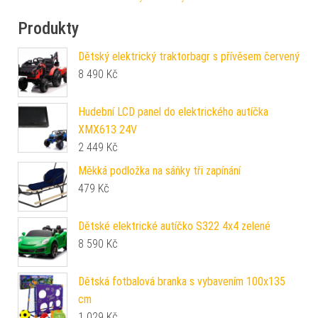
Produkty
Dětský elektrický traktorbagr s přívěsem červený
8 490
Kč
Hudební LCD panel do elektrického autíčka
XMX613 24V
2 449
Kč
Měkká podložka na sáňky tři zapínání
479
Kč
Dětské elektrické autíčko S322 4x4 zelené
8 590
Kč
Dětská fotbalová branka s vybavením 100x135
cm
1 029
Kč