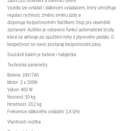
zadní LED osvětlení a otevírací dveře.
Vozidlo lze ovládat i dálkovým ovladačem, který umožňuje
regulaci rychlosti, změnu směru jízdy a
disponuje bezpečnostním tlačítkem Stop pro okamžité
zastavení. Autíčko je vybaveno funkcí automatické brzdy,
která se aktivuje po spuštění nohy z plynového pedálu. O
bezpečnost se navíc postarají bezpečnostní pásy.
Součástí balení je baterie i nabíječka.
Technické parametry:
Baterie: 24V/7Ah
Motor: 2 x 200W
Výkon: 400 W
Nosnost: 50 kg
Hmotnost: 33,2 kg
Frekvence dálkového ovládání: 2,4 GHz
Vlastnosti vozítka: