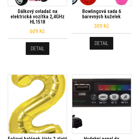
Dálkový ovladač na
Bowlingová sada 6
elektrická vozítka 2,4GHz
barevných kuželek
HL1518
309
Kč
609
Kč
DETAIL
DETAIL
Foliový balónek číslo 2 zlatý
Hudební panel do