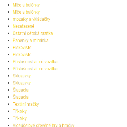
Míče a balónky
Míče a balónky
mozaiky a vkládačky
Nezařazené
Ostatní dětská razítka
Panenky a miminka
Pískoviště
Pískoviště
Příslušenství pro vozítka
Příslušenství pro vozítka
Skluzavky
Skluzavky
Šlapadla
Šlapadla
Textilní hračky
Tříkolky
Tříkolky
Víceúčelové dřevěné hry a hračky