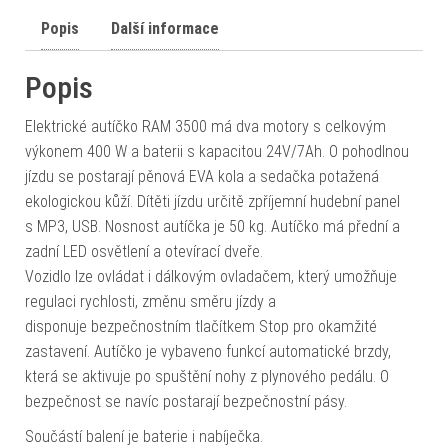
Popis
Další informace
Popis
Elektrické autíčko RAM 3500 má dva motory s celkovým
výkonem 400 W a baterii s kapacitou 24V/7Ah. O pohodlnou
jízdu se postarají pěnová EVA kola a sedačka potažená
ekologickou kůží. Dítěti jízdu určitě zpříjemní hudební panel
s MP3, USB. Nosnost autíčka je 50 kg. Autíčko má přední a
zadní LED osvětlení a otevírací dveře.
Vozidlo lze ovládat i dálkovým ovladačem, který umožňuje
regulaci rychlosti, změnu směru jízdy a
disponuje bezpečnostním tlačítkem Stop pro okamžité
zastavení. Autíčko je vybaveno funkcí automatické brzdy,
která se aktivuje po spuštění nohy z plynového pedálu. O
bezpečnost se navíc postarají bezpečnostní pásy.
Součástí balení je baterie i nabíječka.