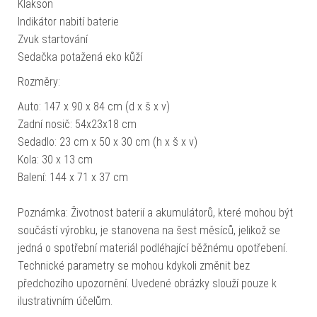
Klakson
Indikátor nabití baterie
Zvuk startování
Sedačka potažená eko kůží
Rozměry:
Auto: 147 x 90 x 84 cm (d x š x v)
Zadní nosič: 54x23x18 cm
Sedadlo: 23 cm x 50 x 30 cm (h x š x v)
Kola: 30 x 13 cm
Balení: 144 x 71 x 37 cm
Poznámka: Životnost baterií a akumulátorů, které mohou být
součástí výrobku, je stanovena na šest měsíců, jelikož se
jedná o spotřební materiál podléhající běžnému opotřebení.
Technické parametry se mohou kdykoli změnit bez
předchozího upozornění. Uvedené obrázky slouží pouze k
ilustrativním účelům.