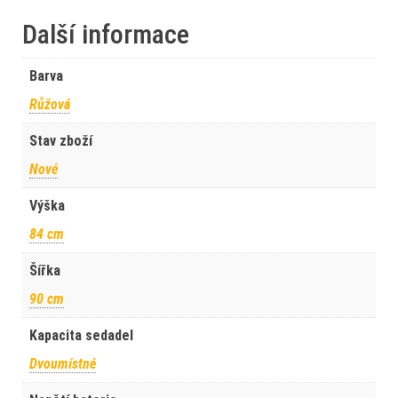
Další informace
Barva
Růžová
Stav zboží
Nové
Výška
84 cm
Šířka
90 cm
Kapacita sedadel
Dvoumístné