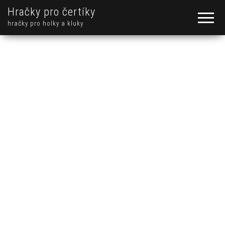
Hračky pro čertíky
hračky pro holky a kluky