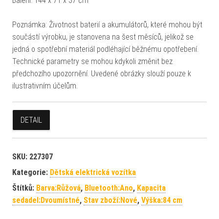
Balení: 144 x 71 x 37 cm
Poznámka: Životnost baterií a akumulátorů, které mohou být
součástí výrobku, je stanovena na šest měsíců, jelikož se
jedná o spotřební materiál podléhající běžnému opotřebení.
Technické parametry se mohou kdykoli změnit bez
předchozího upozornění. Uvedené obrázky slouží pouze k
ilustrativním účelům.
DETAIL
SKU:
227307
Kategorie:
Dětská elektrická vozítka
Štítků:
Barva:Růžová
,
Bluetooth:Ano
,
Kapacita
sedadel:Dvoumístné
,
Stav zboží:Nové
,
Výška:84 cm