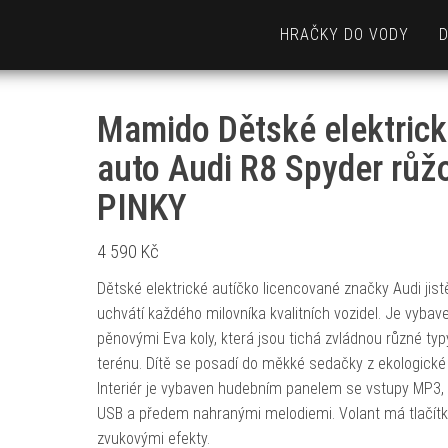
HRAČKY DO VODY
Mamido Dětské elektric
auto Audi R8 Spyder růž
PINKY
4 590
Kč
Dětské elektrické autíčko licencované značky Audi jist
uchvátí každého milovníka kvalitních vozidel. Je vybav
pěnovými Eva koly, která jsou tichá zvládnou různé typ
terénu. Dítě se posadí do měkké sedačky z ekologické
Interiér je vybaven hudebním panelem se vstupy MP3,
USB a předem nahranými melodiemi. Volant má tlačít
zvukovými efekty.