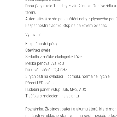
Doba jízdy okolo 1 hodiny – záleží na zatížení vozidla a
terénu
Automatická brzda po spuštění nohy z plynového pedá
Bezpečnostní tlačítko Stop na dálkovém ovladači
Vybavení:
Bezpečnostní pásy
Otevírací dveře
Sedadlo z měkké ekologické kůže
Měkká pěnová Eva kola
Dálkové ovládání 2,4 GHz
3 rychlosti na ovladači – pomalu, normálně, rychle
Přední LED světla
Hudební panel: vstup USB, MP3, AUX
Tlačítka s melodiemi na volantu
Poznámka: Životnost baterií a akumulátorů, které moh
součástí výrobku, je stanovena na šest měsíců, jeliko