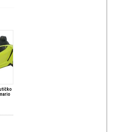
utíčko
nario