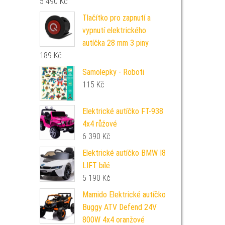
5 490
Kč
Tlačítko pro zapnutí a
vypnutí elektrického
autíčka 28 mm 3 piny
189
Kč
Samolepky - Roboti
115
Kč
Elektrické autíčko FT-938
4x4 růžové
6 390
Kč
Elektrické autíčko BMW I8
LIFT bílé
5 190
Kč
Mamido Elektrické autíčko
Buggy ATV Defend 24V
800W 4x4 oranžové