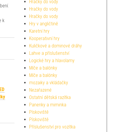
Hračky do vody
bení.
Hračky do vody
Hračky do vody
e k
Hry v angličtině
Karetní hry
Kooperativní hry
Kuličkové a dominové dráhy
Lahve a příslušenství
Logické hry a hlavolamy
Míče a balónky
Míče a balónky
mozaiky a vkládačky
LED
Nezařazené
lky
Ostatní dětská razítka
Panenky a miminka
Pískoviště
Pískoviště
Příslušenství pro vozítka