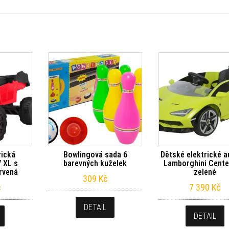
rická
Bowlingová sada 6
Dětské elektrické a
 XL s
barevných kuželek
Lamborghini Cente
rvená
zelené
309
Kč
č
7 390
Kč
DETAIL
DETAIL