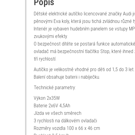
Popis
Dětské elektrické autíčko licencované značky Audi ji
pěnovými Eva koly, která jsou tichá zvládnou různé 
Interiér je vybaven hudebním panelem se vstupy MP
zvukovými efekty.
O bezpečnost dítěte se postará funkce automatické 
ovladač má bezpečnostní tlačítko Stop, které ihned 
tří rychlostí.
Autíčko je velikostně vhodné pro děti od 1,5 do 3 let.
Balení obsahuje baterii i nabíječku.
Technické parametry:
Výkon 2x35W
Baterie 2x6V 4,5Ah
Jízda ve všech směrech
3 rychlosti na dálkovém ovladači
Rozměry vozidla 100 x 66 x 46 cm