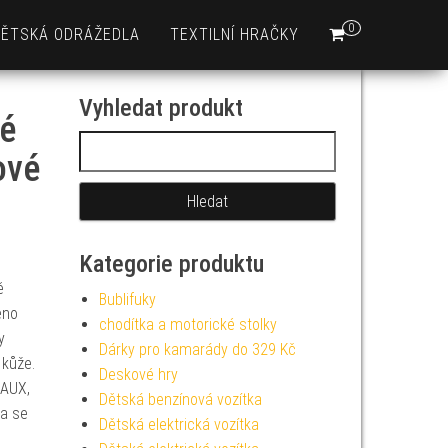
0
DĚTSKÁ ODRÁŽEDLA
TEXTILNÍ HRAČKY
Vyhledat produkt
ké
Vyhledávání
ové
Kategorie produktu
ě
Bublifuky
eno
chodítka a motorické stolky
y
Dárky pro kamarády do 329 Kč
 kůže.
Deskové hry
 AUX,
Dětská benzínová vozítka
ka se
Dětská elektrická vozítka