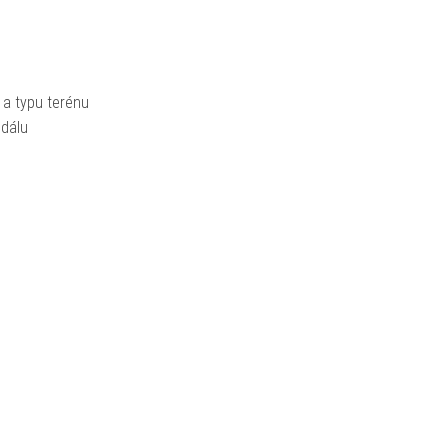
a a typu terénu
edálu