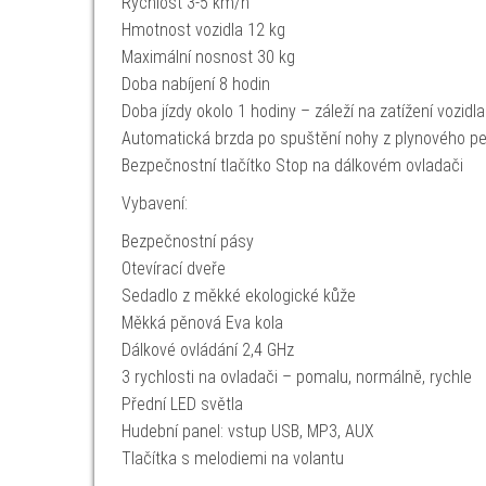
Rychlost 3-5 km/h
Hmotnost vozidla 12 kg
Maximální nosnost 30 kg
Doba nabíjení 8 hodin
Doba jízdy okolo 1 hodiny – záleží na zatížení vozidl
Automatická brzda po spuštění nohy z plynového p
Bezpečnostní tlačítko Stop na dálkovém ovladači
Vybavení:
Bezpečnostní pásy
Otevírací dveře
Sedadlo z měkké ekologické kůže
Měkká pěnová Eva kola
Dálkové ovládání 2,4 GHz
3 rychlosti na ovladači – pomalu, normálně, rychle
Přední LED světla
Hudební panel: vstup USB, MP3, AUX
Tlačítka s melodiemi na volantu