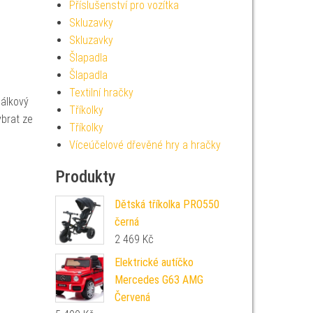
Příslušenství pro vozítka
Skluzavky
Skluzavky
Šlapadla
Šlapadla
Textilní hračky
Dálkový
Tříkolky
ybrat ze
Tříkolky
Víceúčelové dřevěné hry a hračky
Produkty
Dětská tříkolka PRO550
černá
2 469
Kč
Elektrické autíčko
Mercedes G63 AMG
Červená