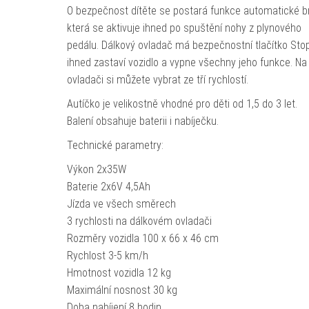
O bezpečnost dítěte se postará funkce automatické br
která se aktivuje ihned po spuštění nohy z plynového
pedálu. Dálkový ovladač má bezpečnostní tlačítko Stop
ihned zastaví vozidlo a vypne všechny jeho funkce. Na
ovladači si můžete vybrat ze tří rychlostí.
Autíčko je velikostně vhodné pro děti od 1,5 do 3 let.
Balení obsahuje baterii i nabíječku.
Technické parametry:
Výkon 2x35W
Baterie 2x6V 4,5Ah
Jízda ve všech směrech
3 rychlosti na dálkovém ovladači
Rozměry vozidla 100 x 66 x 46 cm
Rychlost 3-5 km/h
Hmotnost vozidla 12 kg
Maximální nosnost 30 kg
Doba nabíjení 8 hodin