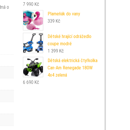
7 990
Kč
dná o
Plameňák do vany
339
Kč
Dětské hrající odrážedlo
coupe modré
1 399
Kč
Dětská elektrická čtyřkolka
Can-Am Renegade 180W
4x4 zelená
6 690
Kč