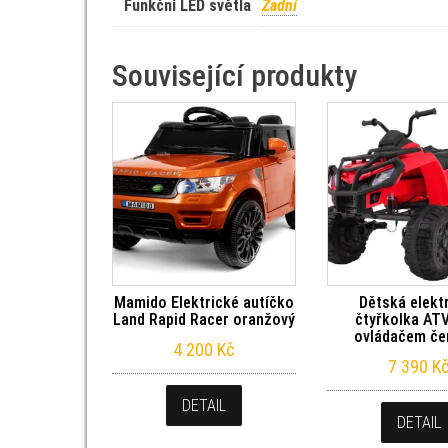
Funkční LED světla
Zadní
Související produkty
Mamido Elektrické autíčko
Dětská elekt
Land Rapid Racer oranžový
čtyřkolka ATV
ovládačem če
4 200
Kč
7 390
K
DETAIL
DETAIL