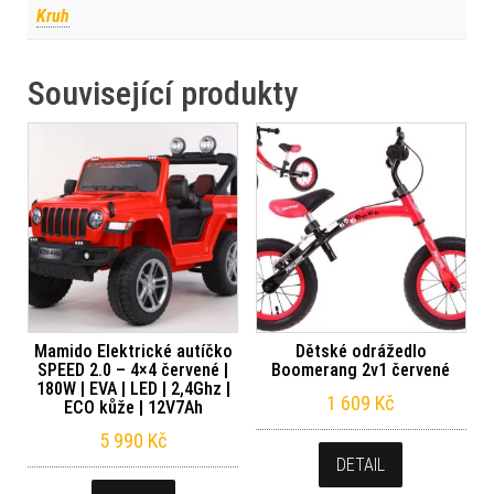
Kruh
Související produkty
Mamido Elektrické autíčko
Dětské odrážedlo
SPEED 2.0 – 4×4 červené |
Boomerang 2v1 červené
180W | EVA | LED | 2,4Ghz |
1 609
Kč
ECO kůže | 12V7Ah
5 990
Kč
DETAIL