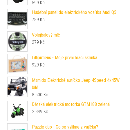
599
Kč
Hudební panel do elektrického vozítka Audi Q5
789
Kč
Volejbalový míč
279
Kč
Lilliputiens - Moje první hrací skříňka
929
Kč
Mamido Elektrické autíčko Jeep 4Speed 4x45W
bílé
8 500
Kč
Dětská elektrická motorka GTM188 zelená
2 349
Kč
Puzzle duo - Co se vylíhne z vajíčka?