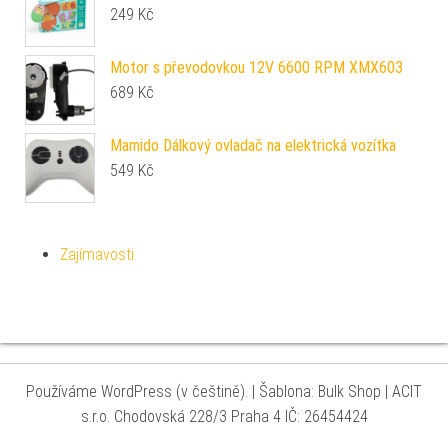
249
Kč
Motor s převodovkou 12V 6600 RPM XMX603
689
Kč
Mamido Dálkový ovladač na elektrická vozítka
549
Kč
Zajímavosti
Používáme WordPress (v češtině).
|
Šablona: Bulk Shop
| ACIT
s.r.o. Chodovská 228/3 Praha 4 IČ: 26454424