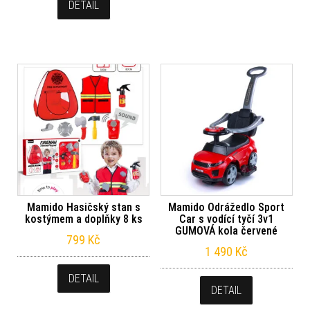
DETAIL
Mamido Hasičský stan s
Mamido Odrážedlo Sport
kostýmem a doplňky 8 ks
Car s vodící tyčí 3v1
GUMOVÁ kola červené
799
Kč
1 490
Kč
DETAIL
DETAIL