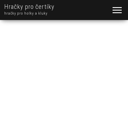
Hračky pro čertíky
hračky pro holky a kluky