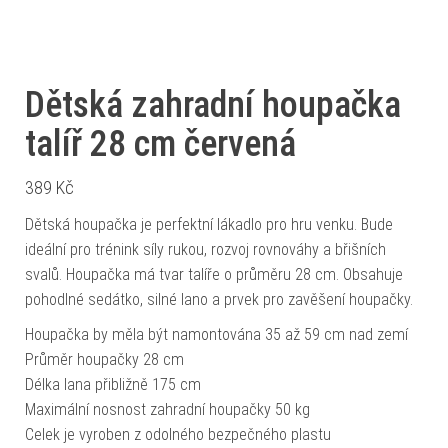
Dětská zahradní houpačka
talíř 28 cm červená
389
Kč
Dětská houpačka je perfektní lákadlo pro hru venku. Bude
ideální pro trénink síly rukou, rozvoj rovnováhy a břišních
svalů. Houpačka má tvar talíře o průměru 28 cm. Obsahuje
pohodlné sedátko, silné lano a prvek pro zavěšení houpačky.
Houpačka by měla být namontována 35 až 59 cm nad zemí
Průměr houpačky 28 cm
Délka lana přibližně 175 cm
Maximální nosnost zahradní houpačky 50 kg
Celek je vyroben z odolného bezpečného plastu