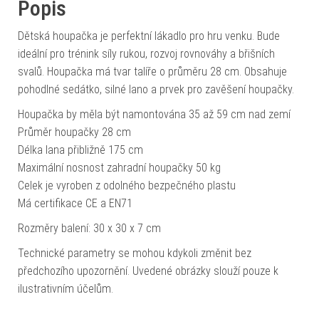
Popis
Dětská houpačka je perfektní lákadlo pro hru venku. Bude
ideální pro trénink síly rukou, rozvoj rovnováhy a břišních
svalů. Houpačka má tvar talíře o průměru 28 cm. Obsahuje
pohodlné sedátko, silné lano a prvek pro zavěšení houpačky.
Houpačka by měla být namontována 35 až 59 cm nad zemí
Průměr houpačky 28 cm
Délka lana přibližně 175 cm
Maximální nosnost zahradní houpačky 50 kg
Celek je vyroben z odolného bezpečného plastu
Má certifikace CE a EN71
Rozměry balení: 30 x 30 x 7 cm
Technické parametry se mohou kdykoli změnit bez
předchozího upozornění. Uvedené obrázky slouží pouze k
ilustrativním účelům.