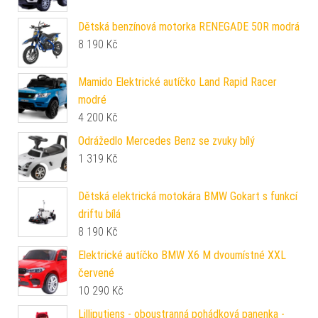
Dětská benzínová motorka RENEGADE 50R modrá
8 190
Kč
Mamido Elektrické autíčko Land Rapid Racer
modré
4 200
Kč
Odrážedlo Mercedes Benz se zvuky bílý
1 319
Kč
Dětská elektrická motokára BMW Gokart s funkcí
driftu bílá
8 190
Kč
Elektrické autíčko BMW X6 M dvoumístné XXL
červené
10 290
Kč
Lilliputiens - oboustranná pohádková panenka -