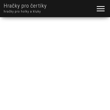
Hračky pro čertíky
hračky pro holky a kluky