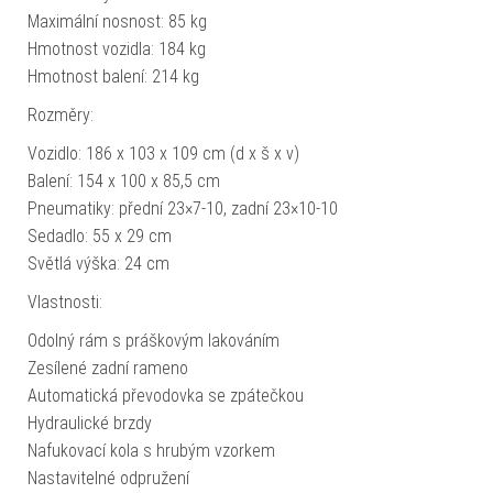
Maximální nosnost: 85 kg
Hmotnost vozidla: 184 kg
Hmotnost balení: 214 kg
Rozměry:
Vozidlo: 186 x 103 x 109 cm (d x š x v)
Balení: 154 x 100 x 85,5 cm
Pneumatiky: přední 23×7-10, zadní 23×10-10
Sedadlo: 55 x 29 cm
Světlá výška: 24 cm
Vlastnosti:
Odolný rám s práškovým lakováním
Zesílené zadní rameno
Automatická převodovka se zpátečkou
Hydraulické brzdy
Nafukovací kola s hrubým vzorkem
Nastavitelné odpružení