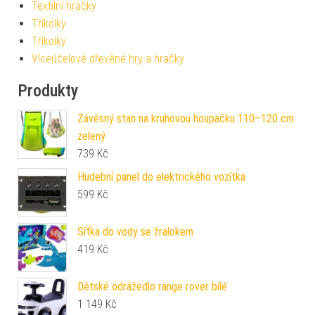
Textilní hračky
Tříkolky
Tříkolky
Víceúčelové dřevěné hry a hračky
Produkty
Závěsný stan na kruhovou houpačku 110–120 cm
zelený
739
Kč
Hudební panel do elektrického vozítka
599
Kč
Síťka do vody se žralokem
419
Kč
Dětské odrážedlo range rover bílé
1 149
Kč