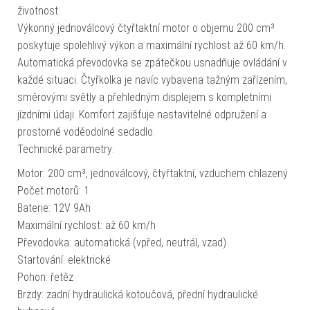
životnost.
Výkonný jednoválcový čtyřtaktní motor o objemu 200 cm³
poskytuje spolehlivý výkon a maximální rychlost až 60 km/h.
Automatická převodovka se zpátečkou usnadňuje ovládání v
každé situaci. Čtyřkolka je navíc vybavena tažným zařízením,
směrovými světly a přehledným displejem s kompletními
jízdními údaji. Komfort zajišťuje nastavitelné odpružení a
prostorné voděodolné sedadlo.
Technické parametry:
Motor: 200 cm³, jednoválcový, čtyřtaktní, vzduchem chlazený
Počet motorů: 1
Baterie: 12V 9Ah
Maximální rychlost: až 60 km/h
Převodovka: automatická (vpřed, neutrál, vzad)
Startování: elektrické
Pohon: řetěz
Brzdy: zadní hydraulická kotoučová, přední hydraulické