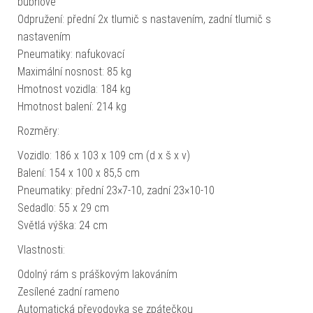
bubnové
Odpružení: přední 2x tlumič s nastavením, zadní tlumič s
nastavením
Pneumatiky: nafukovací
Maximální nosnost: 85 kg
Hmotnost vozidla: 184 kg
Hmotnost balení: 214 kg
Rozměry:
Vozidlo: 186 x 103 x 109 cm (d x š x v)
Balení: 154 x 100 x 85,5 cm
Pneumatiky: přední 23×7-10, zadní 23×10-10
Sedadlo: 55 x 29 cm
Světlá výška: 24 cm
Vlastnosti:
Odolný rám s práškovým lakováním
Zesílené zadní rameno
Automatická převodovka se zpátečkou