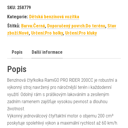
SKU:
258779
Kategorie:
Dětská benzínová vozítka
Štítků:
Barva:Černá
,
Doporučený povrch:Do terénu
,
Stav
zboží:Nové
,
Určení:Pro holky
,
Určení:Pro kluky
Popis
Další informace
Popis
Benzínová čtyřkolka RamiGO PRO RIDER 200CC je robustní a
výkonný stroj navržený pro náročnější terén i každodenní
využití. Odolný rám s práškovým lakováním a zesíleným
zadním ramenem zajišťuje vysokou pevnost a dlouhou
životnost.
Výkonný jednoválcový čtyřtaktní motor o objemu 200 cm³
poskytuje spolehlivý výkon a maximální rychlost až 60 km/h.