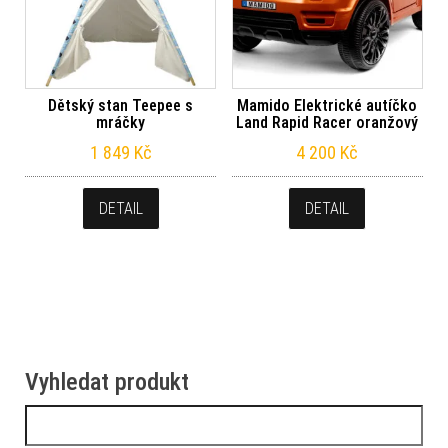
Dětský stan Teepee s
Mamido Elektrické autíčko
mráčky
Land Rapid Racer oranžový
1 849
Kč
4 200
Kč
DETAIL
DETAIL
Vyhledat produkt
Vyhledávání