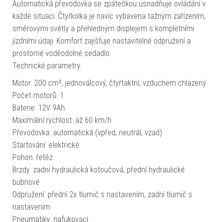
Automatická převodovka se zpátečkou usnadňuje ovládání v
každé situaci. Čtyřkolka je navíc vybavena tažným zařízením,
směrovými světly a přehledným displejem s kompletními
jízdními údaji. Komfort zajišťuje nastavitelné odpružení a
prostorné voděodolné sedadlo.
Technické parametry:
Motor: 200 cm³, jednoválcový, čtyřtaktní, vzduchem chlazený
Počet motorů: 1
Baterie: 12V 9Ah
Maximální rychlost: až 60 km/h
Převodovka: automatická (vpřed, neutrál, vzad)
Startování: elektrické
Pohon: řetěz
Brzdy: zadní hydraulická kotoučová, přední hydraulické
bubnové
Odpružení: přední 2x tlumič s nastavením, zadní tlumič s
nastavením
Pneumatiky: nafukovací