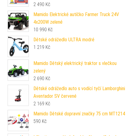
2 490
Kč
Mamido Elektrické autíčko Farmer Truck 24V
4x200W zelené
10 990
Kč
Dětské odrážedlo ULTRA modré
1 219
Kč
Mamido Dětský elektrický traktor s vlečkou
zelený
2 690
Kč
Dětské odrážedlo auto s vodící tyčí Lamborghini
Aventador SV červené
2 169
Kč
Mamido Dětské dopravní značky 75 cm MT1214
590
Kč