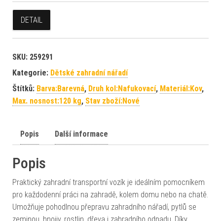
DETAIL
SKU:
259291
Kategorie:
Dětské zahradní nářadí
Štítků:
Barva:Barevná
,
Druh kol:Nafukovací
,
Materiál:Kov
,
Max. nosnost:120 kg
,
Stav zboží:Nové
Popis
Další informace
Popis
Praktický zahradní transportní vozík je ideálním pomocníkem
pro každodenní práci na zahradě, kolem domu nebo na chatě.
Umožňuje pohodlnou přepravu zahradního nářadí, pytlů se
zeminou, hnojiv, rostlin, dřeva i zahradního odpadu. Díky