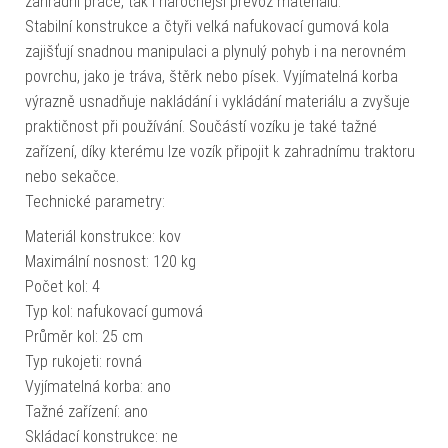
zahradní práce, tak i náročnější převoz materiálu.
Stabilní konstrukce a čtyři velká nafukovací gumová kola
zajišťují snadnou manipulaci a plynulý pohyb i na nerovném
povrchu, jako je tráva, štěrk nebo písek. Vyjímatelná korba
výrazně usnadňuje nakládání i vykládání materiálu a zvyšuje
praktičnost při používání. Součástí vozíku je také tažné
zařízení, díky kterému lze vozík připojit k zahradnímu traktoru
nebo sekačce.
Technické parametry:
Materiál konstrukce: kov
Maximální nosnost: 120 kg
Počet kol: 4
Typ kol: nafukovací gumová
Průměr kol: 25 cm
Typ rukojeti: rovná
Vyjímatelná korba: ano
Tažné zařízení: ano
Skládací konstrukce: ne