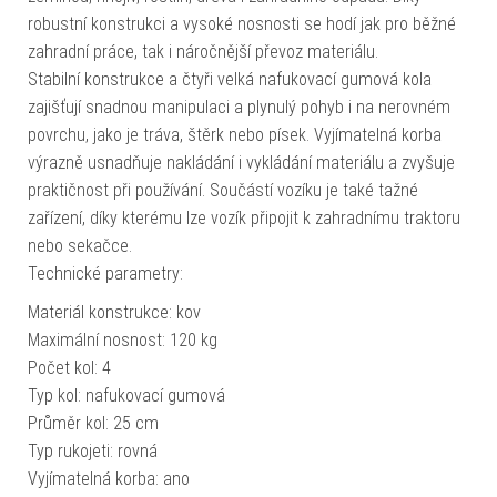
robustní konstrukci a vysoké nosnosti se hodí jak pro běžné
zahradní práce, tak i náročnější převoz materiálu.
Stabilní konstrukce a čtyři velká nafukovací gumová kola
zajišťují snadnou manipulaci a plynulý pohyb i na nerovném
povrchu, jako je tráva, štěrk nebo písek. Vyjímatelná korba
výrazně usnadňuje nakládání i vykládání materiálu a zvyšuje
praktičnost při používání. Součástí vozíku je také tažné
zařízení, díky kterému lze vozík připojit k zahradnímu traktoru
nebo sekačce.
Technické parametry:
Materiál konstrukce: kov
Maximální nosnost: 120 kg
Počet kol: 4
Typ kol: nafukovací gumová
Průměr kol: 25 cm
Typ rukojeti: rovná
Vyjímatelná korba: ano