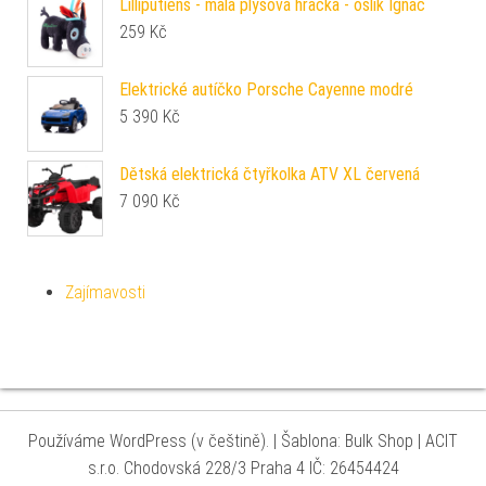
Lilliputiens - malá plyšová hračka - oslík Ignác
259
Kč
Elektrické autíčko Porsche Cayenne modré
5 390
Kč
Dětská elektrická čtyřkolka ATV XL červená
7 090
Kč
Zajímavosti
Používáme WordPress (v češtině).
|
Šablona: Bulk Shop
| ACIT
s.r.o. Chodovská 228/3 Praha 4 IČ: 26454424