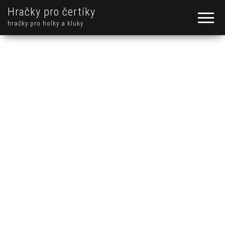
Hračky pro čertíky
hračky pro holky a kluky