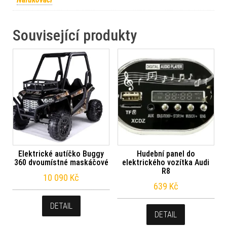
Související produkty
Elektrické autíčko Buggy
Hudební panel do
360 dvoumístné maskáčové
elektrického vozítka Audi
R8
10 090
Kč
639
Kč
DETAIL
DETAIL