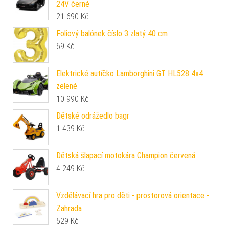
24V černé
21 690
Kč
Foliový balónek číslo 3 zlatý 40 cm
69
Kč
Elektrické autíčko Lamborghini GT HL528 4x4
zelené
10 990
Kč
Dětské odrážedlo bagr
1 439
Kč
Dětská šlapací motokára Champion červená
4 249
Kč
Vzdělávací hra pro děti - prostorová orientace -
Zahrada
529
Kč