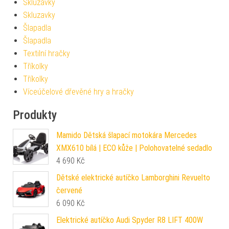
Skluzavky
Skluzavky
Šlapadla
Šlapadla
Textilní hračky
Tříkolky
Tříkolky
Víceúčelové dřevěné hry a hračky
Produkty
Mamido Dětská šlapací motokára Mercedes
XMX610 bílá | ECO kůže | Polohovatelné sedadlo
4 690
Kč
Dětské elektrické autíčko Lamborghini Revuelto
červené
6 090
Kč
Elektrické autíčko Audi Spyder R8 LIFT 400W