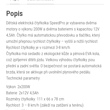
Popis
Dětská elektrická čtyřkolka SpeedPro je vybavena dvěma
motory o výkonu 200W a dvěma bateriemi s kapacitou 12V
4,5Ah. Čtyřko má automatickou převodovku a tlačítko, který
umožní přepnou rychlost čtyřkolky – vyšší a nižší rychlost.
Rychlost čtyřkolky je v rozmezí 3-8 km/h.
Čtyřkolka má sedadlo z ekologické kůže a pěnová EVA kola,
což zpříjemní dítěti jízdu. Velkovu výhodou čtyřkolky jsou
přední a zadní světla. O bezpečnost se postará automatická
brzda, která se aktivuje při uvolnění plynového pedálu.
Technické parametry:
Výkon: 2x200W
Baterie: 2x12V 4,5Ah
Rozměry čtyřkolky: 111 x 66 x 78 cm
Rychlost: 3 – 8 km/h (záleží na zatížení a terénu)