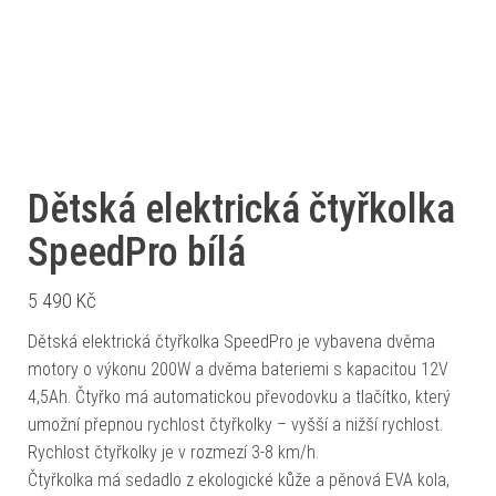
Dětská elektrická čtyřkolka
SpeedPro bílá
5 490
Kč
Dětská elektrická čtyřkolka SpeedPro je vybavena dvěma
motory o výkonu 200W a dvěma bateriemi s kapacitou 12V
4,5Ah. Čtyřko má automatickou převodovku a tlačítko, který
umožní přepnou rychlost čtyřkolky – vyšší a nižší rychlost.
Rychlost čtyřkolky je v rozmezí 3-8 km/h.
Čtyřkolka má sedadlo z ekologické kůže a pěnová EVA kola,