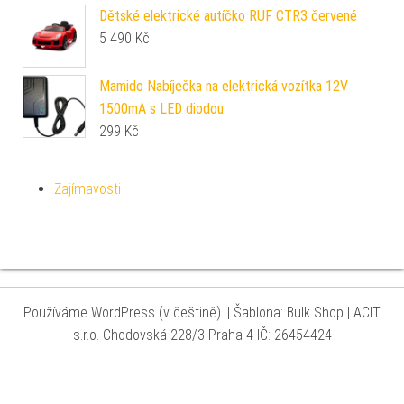
Dětské elektrické autíčko RUF CTR3 červené
5 490
Kč
Mamido Nabíječka na elektrická vozítka 12V
1500mA s LED diodou
299
Kč
Zajímavosti
Používáme WordPress (v češtině).
|
Šablona: Bulk Shop
| ACIT
s.r.o. Chodovská 228/3 Praha 4 IČ: 26454424