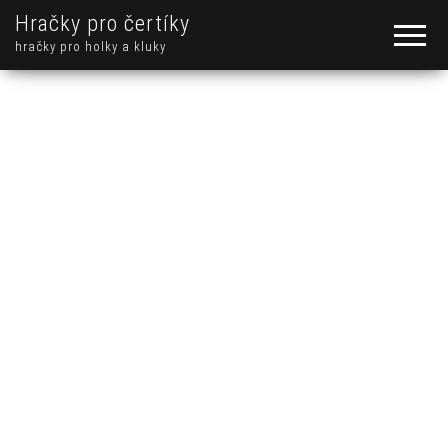
Hračky pro čertíky
hračky pro holky a kluky