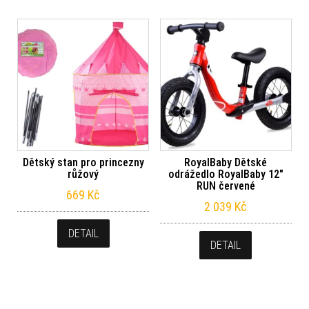
Dětský stan pro princezny
RoyalBaby Dětské
růžový
odrážedlo RoyalBaby 12″
RUN červené
669
Kč
2 039
Kč
DETAIL
DETAIL