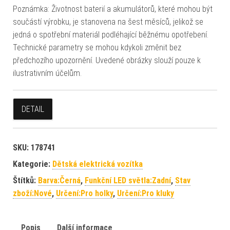
Poznámka: Životnost baterií a akumulátorů, které mohou být
součástí výrobku, je stanovena na šest měsíců, jelikož se
jedná o spotřební materiál podléhající běžnému opotřebení.
Technické parametry se mohou kdykoli změnit bez
předchozího upozornění. Uvedené obrázky slouží pouze k
ilustrativním účelům.
DETAIL
SKU:
178741
Kategorie:
Dětská elektrická vozítka
Štítků:
Barva:Černá
,
Funkční LED světla:Zadní
,
Stav
zboží:Nové
,
Určení:Pro holky
,
Určení:Pro kluky
Popis
Další informace