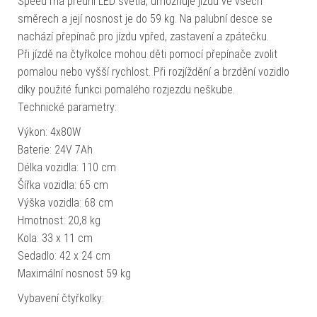
Speed má přední LED světla, umožňuje jízdu ve všech
směrech a její nosnost je do 59 kg. Na palubní desce se
nachází přepínač pro jízdu vpřed, zastavení a zpátečku.
Při jízdě na čtyřkolce mohou děti pomocí přepínače zvolit
pomalou nebo vyšší rychlost. Při rozjíždění a brzdění vozidlo
díky použité funkci pomalého rozjezdu neškube.
Technické parametry:
Výkon: 4x80W
Baterie: 24V 7Ah
Délka vozidla: 110 cm
Šířka vozidla: 65 cm
Výška vozidla: 68 cm
Hmotnost: 20,8 kg
Kola: 33 x 11 cm
Sedadlo: 42 x 24 cm
Maximální nosnost 59 kg
Vybavení čtyřkolky: