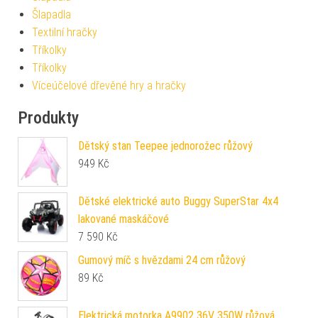
Šlapadla
Textilní hračky
Tříkolky
Tříkolky
Víceúčelové dřevěné hry a hračky
Produkty
Dětský stan Teepee jednorožec růžový
949
Kč
Dětské elektrické auto Buggy SuperStar 4x4
lakované maskáčové
7 590
Kč
Gumový míč s hvězdami 24 cm růžový
89
Kč
Elektrická motorka A9902 36V 350W růžová