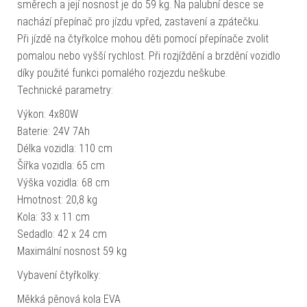
směrech a její nosnost je do 59 kg. Na palubní desce se
nachází přepínač pro jízdu vpřed, zastavení a zpátečku.
Při jízdě na čtyřkolce mohou děti pomocí přepínače zvolit
pomalou nebo vyšší rychlost. Při rozjíždění a brzdění vozidlo
díky použité funkci pomalého rozjezdu neškube.
Technické parametry:
Výkon: 4x80W
Baterie: 24V 7Ah
Délka vozidla: 110 cm
Šířka vozidla: 65 cm
Výška vozidla: 68 cm
Hmotnost: 20,8 kg
Kola: 33 x 11 cm
Sedadlo: 42 x 24 cm
Maximální nosnost 59 kg
Vybavení čtyřkolky:
Měkká pěnová kola EVA