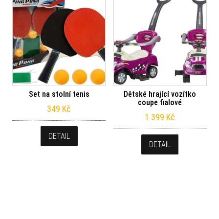
Set na stolní tenis
Dětské hrající vozítko
coupe fialové
349
Kč
1 399
Kč
DETAIL
DETAIL