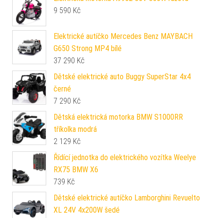
9 590
Kč
Elektrické autíčko Mercedes Benz MAYBACH
G650 Strong MP4 bílé
37 290
Kč
Dětské elektrické auto Buggy SuperStar 4x4
černé
7 290
Kč
Dětská elektrická motorka BMW S1000RR
tříkolka modrá
2 129
Kč
Řídící jednotka do elektrického vozítka Weelye
RX75 BMW X6
739
Kč
Dětské elektrické autíčko Lamborghini Revuelto
XL 24V 4x200W šedé