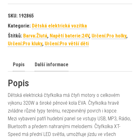
SKU:
192865
Kategorie:
Dětská elektrická vozítka
Štítků:
Barva:Žlutá
,
Napětí baterie:24V
,
Určení:Pro holky
,
Určení:Pro kluky
,
Určení:Pro větší děti
Popis
Další informace
Popis
Dětská elektrická čtyřkolka má čtyři motory o celkovém
výkonu 320W a široké pěnové kola EVA. Čtyřkolka hravě
zvládne různé typy terénu, nezpevněný povrch i kopce.
Mezi vybavení patří hudební panel se vstupy USB, MP3, Rádio,
Bluetooth a předem nahranými melodiemi. Čtyřkolka XT-
Speed má přední LED světla, umožňuje jízdu ve všech