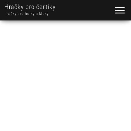
Hračky pro čertíky
hračky pro holky a kluky