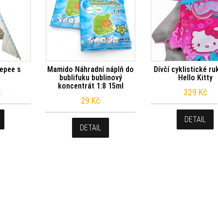
epee s
Mamido Náhradní náplň do
Dívčí cyklistické ru
bublifuku bublinový
Hello Kitty
koncentrát 1:8 15ml
č
329
Kč
29
Kč
DETAIL
DETAIL