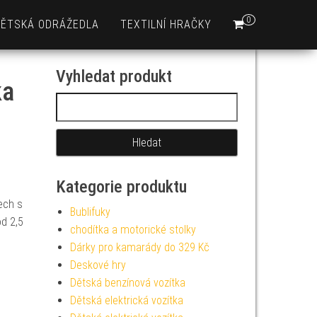
0
DĚTSKÁ ODRÁŽEDLA
TEXTILNÍ HRAČKY
Vyhledat produkt
ka
Vyhledávání
Kategorie produktu
ech s
Bublifuky
d 2,5
chodítka a motorické stolky
Dárky pro kamarády do 329 Kč
Deskové hry
Dětská benzínová vozítka
Dětská elektrická vozítka