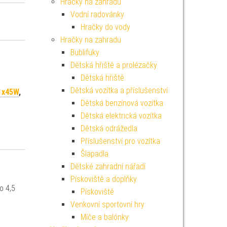
Hračky na zahradu
Vodní radovánky
Hračky do vody
Hračky na zahradu
Bublifuky
Dětská hřiště a prolézačky
Dětská hřiště
Dětská vozítka a příslušenství
1x45W
,
Dětská benzínová vozítka
Dětská elektrická vozítka
Dětská odrážedla
Příslušenství pro vozítka
Šlapadla
Dětské zahradní nářadí
Pískoviště a doplňky
o 4,5
Pískoviště
Venkovní sportovní hry
Míče a balónky