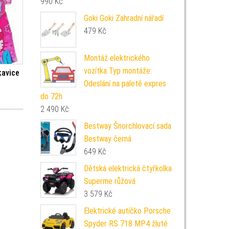
990
Kč
Goki Goki Zahradní nářadí
479
Kč
Montáž elektrického
vozítka Typ montáže:
kavice
Odeslání na paletě expres
do 72h
2 490
Kč
Bestway Šnorchlovací sada
Bestway černá
649
Kč
Dětská elektrická čtyřkolka
Superme růžová
3 579
Kč
Elektrické autíčko Porsche
Spyder RS 718 MP4 žluté