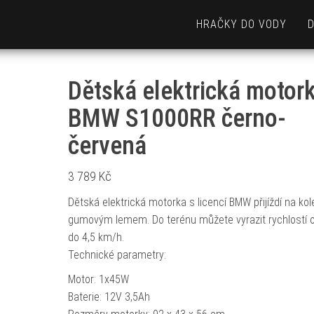
HRAČKY DO VODY
Dětská elektrická motor
BMW S1000RR černo-
červená
3 789
Kč
Dětská elektrická motorka s licencí BMW přijíždí na kol
gumovým lemem. Do terénu můžete vyrazit rychlostí o
do 4,5 km/h.
Technické parametry:
Motor: 1x45W
Baterie: 12V 3,5Ah