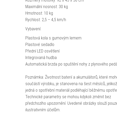
Rozměry motorky: 92 x 43 x 56 cm
Maximální nosnost: 30 kg
Hmotnost: 10 kg
Rychlost: 2,5 – 4,5 km/h
Vybavení:
Plastová kola s gumovým lemem
Plastové sedadlo
Přední LED osvětlení
Integrovaná hudba
Automatická brzda po spuštění nohy z plynového pedá
Poznámka: Životnost baterií a akumulátorů, které moh
součástí výrobku, je stanovena na šest měsíců, jeliko
jedná o spotřební materiál podléhající běžnému opotře
Technické parametry se mohou kdykoli změnit bez
předchozího upozornění. Uvedené obrázky slouží pouz
ilustrativním účelům.