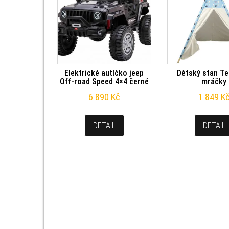
Elektrické autíčko jeep
Dětský stan Te
Off-road Speed 4×4 černé
mráčky
6 890
Kč
1 849
K
DETAIL
DETAIL