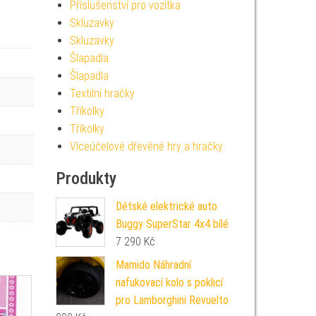
Příslušenství pro vozítka
Skluzavky
Skluzavky
Šlapadla
Šlapadla
Textilní hračky
Tříkolky
Tříkolky
Víceúčelové dřevěné hry a hračky
Produkty
Dětské elektrické auto
Buggy SuperStar 4x4 bílé
7 290
Kč
Mamido Náhradní
nafukovací kolo s poklicí
pro Lamborghini Revuelto