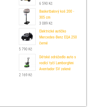
6 590
Kč
Basketbalový koš 200 -
305 cm
3 089
Kč
Elektrické autíčko
Mercedes-Benz EQA 250
černé
5 790
Kč
Dětské odrážedlo auto s
vodící tyčí Lamborghini
Aventador SV zelené
2 169
Kč