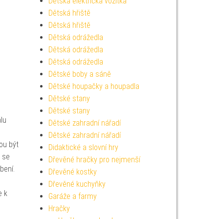
Dětská elektrická vozítka
Dětská hřiště
Dětská hřiště
Dětská odrážedla
Dětská odrážedla
Dětská odrážedla
Dětské boby a sáně
Dětské houpačky a houpadla
Dětské stany
Dětské stany
lu
Dětské zahradní nářadí
Dětské zahradní nářadí
ou být
Didaktické a slovní hry
ž se
Dřevěné hračky pro nejmenší
bení.
Dřevěné kostky
Dřevěné kuchyňky
e k
Garáže a farmy
Hračky