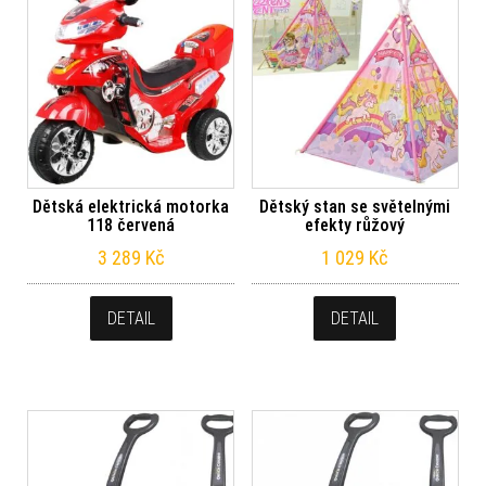
Dětská elektrická motorka
Dětský stan se světelnými
118 červená
efekty růžový
3 289
Kč
1 029
Kč
DETAIL
DETAIL