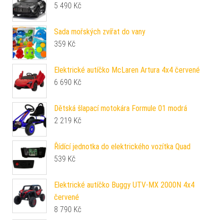
5 490
Kč
Sada mořských zvířat do vany
359
Kč
Elektrické autíčko McLaren Artura 4x4 červené
6 690
Kč
Dětská šlapací motokára Formule 01 modrá
2 219
Kč
Řídící jednotka do elektrického vozítka Quad
539
Kč
Elektrické autíčko Buggy UTV-MX 2000N 4x4
červené
8 790
Kč