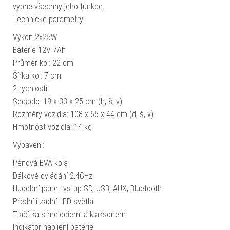
vypne všechny jeho funkce.
Technické parametry:
Výkon 2x25W
Baterie 12V 7Ah
Průměr kol: 22 cm
Šířka kol: 7 cm
2 rychlosti
Sedadlo: 19 x 33 x 25 cm (h, š, v)
Rozměry vozidla: 108 x 65 x 44 cm (d, š, v)
Hmotnost vozidla: 14 kg
Vybavení:
Pěnová EVA kola
Dálkové ovládání 2,4GHz
Hudební panel: vstup SD, USB, AUX, Bluetooth
Přední i zadní LED světla
Tlačítka s melodiemi a klaksonem
Indikátor nabíjení baterie