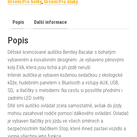
Určení:Pro holky
,
Určení:Pro kluky
Popis
Další informace
Popis
Dětské licencované autíčko Bentley Bacalar s bohatým
vybavením a inovativním designem. Je vybaveno pěnovými
koly EVA, která jsou tichá a při jízdě neruší.
Interiér autíčka je vybaven koženou sedačkou z ekologické
kůže, hudebním panelem s Bluetooth a vstupy AUX, USB,
SD, a tlačítky s melodiemi. Na cestu si posvítíte předními i
zadními LED světly.
Dítě smí autíčko ovládat zcela samostatně, avšak do jízdy
mohou zasahovat rodiče pomocí dálkového ovládání. Ovladač
je vybaven tlačítky pro jízdu ve všech směrech a
bezpečnostním tlačítkem Stop, které ihned zastaví vozidlo a
vypne všechny jeho funkce.