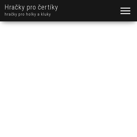
Hračky pro čertíky
hračky pro holky a kluky