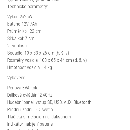
Technické parametry:
Výkon 2x25W
Baterie 12V 7Ah
Průměr kol: 22 cm
Šířka kol: 7 cm
2 rychlosti
Sedadlo: 19 x 33 x 25 cm (h, š, v)
Rozměry vozidla: 108 x 65 x 44 cm (d, š, v)
Hmotnost vozidla: 14 kg
Vybavení:
Pěnová EVA kola
Dálkové ovládání 2,4GHz
Hudební panel: vstup SD, USB, AUX, Bluetooth
Přední i zadní LED světla
Tlačítka s melodiemi a klaksonem
Indikátor nabíjení baterie