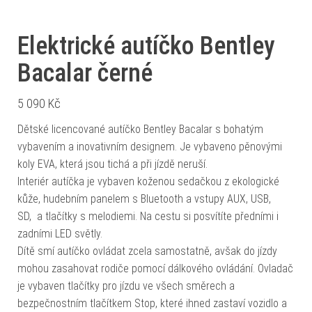
Elektrické autíčko Bentley
Bacalar černé
5 090
Kč
Dětské licencované autíčko Bentley Bacalar s bohatým
vybavením a inovativním designem. Je vybaveno pěnovými
koly EVA, která jsou tichá a při jízdě neruší.
Interiér autíčka je vybaven koženou sedačkou z ekologické
kůže, hudebním panelem s Bluetooth a vstupy AUX, USB,
SD, a tlačítky s melodiemi. Na cestu si posvítíte předními i
zadními LED světly.
Dítě smí autíčko ovládat zcela samostatně, avšak do jízdy
mohou zasahovat rodiče pomocí dálkového ovládání. Ovladač
je vybaven tlačítky pro jízdu ve všech směrech a
bezpečnostním tlačítkem Stop, které ihned zastaví vozidlo a