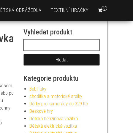
0
DĚTSKÁ ODRÁŽEDLA
TEXTILNÍ HRAČKY
Vyhledat produkt
vka
Vyhledávání
Kategorie produktu
 košem.
Bublifuky
nebo po
chodítka a motorické stolky
ku
Dárky pro kamarády do 329 Kč
šechny
Deskové hry
Dětská benzínová vozítka
á
Dětská elektrická vozítka