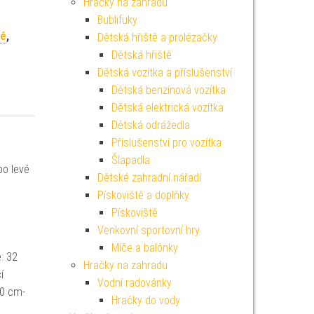
Hračky na zahradu
Bublifuky
vé
,
Dětská hřiště a prolézačky
Dětská hřiště
Dětská vozítka a příslušenství
Dětská benzínová vozítka
Dětská elektrická vozítka
Dětská odrážedla
Příslušenství pro vozítka
Šlapadla
po levé
Dětské zahradní nářadí
Pískoviště a doplňky
Pískoviště
Venkovní sportovní hry
Míče a balónky
: 32
Hračky na zahradu
í
Vodní radovánky
40 cm-
Hračky do vody