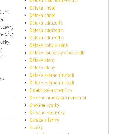
Dětská elektrická vozítka
Dětská hřiště
0 cm-
Dětská hřiště
ěr
Dětská odrážedla
luzavky:
Dětská odrážedla
m- šířka
Dětská odrážedla
ačky:
Dětské boby a sáně
la
Dětské houpačky a houpadla
ní
Dětské stany
Dětské stany
Dětské zahradní nářadí
e k
Dětské zahradní nářadí
Didaktické a slovní hry
Dřevěné hračky pro nejmenší
Dřevěné kostky
Dřevěné kuchyňky
Garáže a farmy
Hračky