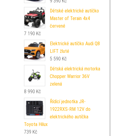
9 390
Kč
Dětské elektrické autíčko
Master of Terain 4x4
červené
7 190
Kč
Elektrické autíčko Audi Q8
LIFT žluté
5 590
Kč
Dětská elektrická motorka
Chopper Warrior 36V
zelená
8 990
Kč
Řídící jednotka JR-
1922RXS-RM 12V do
elektrického autíčka
Toyota Hilux
739
Kč