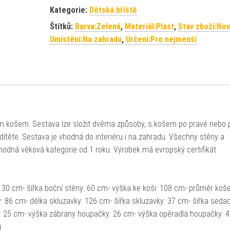
Kategorie:
Dětská hřiště
Štítků:
Barva:Zelená
,
Materiál:Plast
,
Stav zboží:No
Umístění:Na zahradu
,
Určení:Pro nejmenší
m košem. Sestava lze složit dvěma způsoby, s košem po pravé nebo 
 dítěte. Sestava je vhodná do interiéru i na zahradu. Všechny stěny a
hodná věková kategorie od 1 roku. Výrobek má evropský certifikát
130 cm- šířka boční stěny: 60 cm- výška ke koši: 108 cm- průměr koše
 86 cm- délka skluzavky: 126 cm- šířka skluzavky: 37 cm- šířka sedac
: 25 cm- výška zábrany houpačky: 26 cm- výška opěradla houpačky: 
g