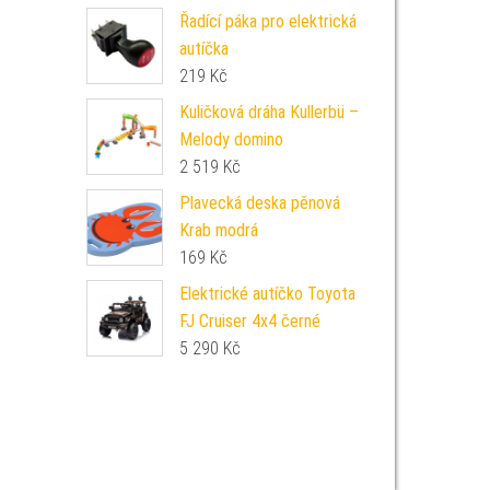
Řadící páka pro elektrická
autíčka
219
Kč
Kuličková dráha Kullerbü –
Melody domino
2 519
Kč
Plavecká deska pěnová
Krab modrá
169
Kč
Elektrické autíčko Toyota
FJ Cruiser 4x4 černé
5 290
Kč