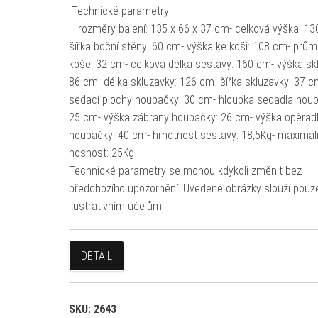
Technické parametry:
– rozměry balení: 135 x 66 x 37 cm- celková výška: 13
šířka boční stěny: 60 cm- výška ke koši: 108 cm- prům
koše: 32 cm- celková délka sestavy: 160 cm- výška sk
86 cm- délka skluzavky: 126 cm- šířka skluzavky: 37 c
sedací plochy houpačky: 30 cm- hloubka sedadla houp
25 cm- výška zábrany houpačky: 26 cm- výška opěrad
houpačky: 40 cm- hmotnost sestavy: 18,5Kg- maximál
nosnost: 25Kg
Technické parametry se mohou kdykoli změnit bez
předchozího upozornění. Uvedené obrázky slouží pouz
ilustrativním účelům.
DETAIL
SKU:
2643