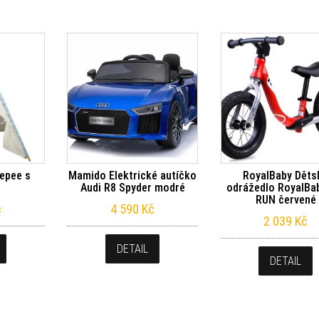
epee s
Mamido Elektrické autíčko
RoyalBaby Děts
Audi R8 Spyder modré
odrážedlo RoyalBa
RUN červené
č
4 590
Kč
2 039
Kč
DETAIL
DETAIL