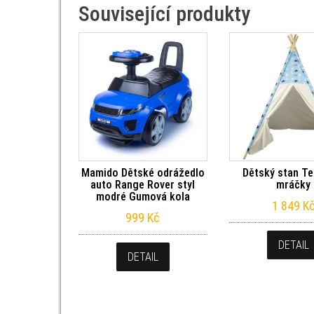
Související produkty
Mamido Dětské odrážedlo
Dětský stan Te
auto Range Rover styl
mráčky
modré Gumová kola
1 849
K
999
Kč
DETAIL
DETAIL