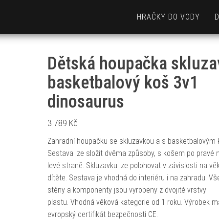
HRAČKY DO VODY
Dětská houpačka skluza
basketbalový koš 3v1
dinosaurus
3 789
Kč
Zahradní houpačku se skluzavkou a s basketbalovým
Sestava lze složit dvěma způsoby, s košem po pravé 
levé straně. Skluzavku lze polohovat v závislosti na vě
dítěte. Sestava je vhodná do interiéru i na zahradu. V
stěny a komponenty jsou vyrobeny z dvojité vrstvy
plastu. Vhodná věková kategorie od 1 roku. Výrobek m
evropský certifikát bezpečnosti CE.