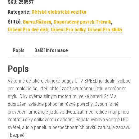
SKU:
258557
Kategorie:
Dětská elektrická vozítka
Štítků:
Barva:Růžová
,
Doporučený povrch:Trávník
,
Určení:Pro dvě děti
,
Určení:Pro holky
,
Určení:Pro kluky
Popis
Další informace
Popis
Výkonné dětské elektrické buggy UTV SPEED je ideální volbou
pro malé řidiče, kteří chtějí zažít skutečnou jízdu v terénním
stylu. Díky dvěma silným motorům, velké baterii 24 V a
odpružení zvládne pohodlně různé povrchy. Dvoumístné
provedení umožňuje jízdu ve dvou, zatímco rodiče mají plnou
kontrolu díky dálkovému ovládání. Bohatá výbava včetně LED
světel, audio panelu a bezpečnostních prvků zaručuje zábavu
i bezpečí.