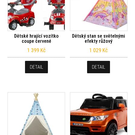
Dětské hrající vozítko
Dětský stan se světelnými
coupe červené
efekty růžový
1 399
Kč
1 029
Kč
DETAIL
DETAIL