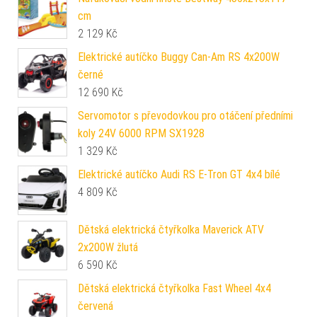
cm
2 129
Kč
Elektrické autíčko Buggy Can-Am RS 4x200W
černé
12 690
Kč
Servomotor s převodovkou pro otáčení předními
koly 24V 6000 RPM SX1928
1 329
Kč
Elektrické autíčko Audi RS E-Tron GT 4x4 bílé
4 809
Kč
Dětská elektrická čtyřkolka Maverick ATV
2x200W žlutá
6 590
Kč
Dětská elektrická čtyřkolka Fast Wheel 4x4
červená