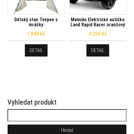
Dětský stan Teepee s
Mamido Elektrické autíčko
mráčky
Land Rapid Racer oranžový
1 849
Kč
4 200
Kč
DETAIL
DETAIL
Vyhledat produkt
Vyhledávání