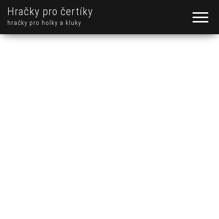
Hračky pro čertíky
hračky pro holky a kluky