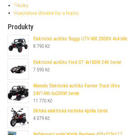
Tříkolky
Víceúčelové dřevěné hry a hračky
Produkty
Elektrické autíčko Buggy UTV-MX 2000N 4x4 bílé
8 790
Kč
Elektrické autíčko Ford GT 4x100W 24V černé
7 590
Kč
Mamido Elektrické autíčko Farmer Truck Ultra
24V14Ah 6x200W černé
11 770
Kč
Dětská elektrická motorka Aprilia černá
4 079
Kč
Nafukovací vodní hřiště Bestway 435x213x117