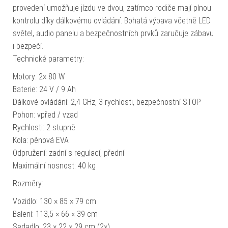
provedení umožňuje jízdu ve dvou, zatímco rodiče mají plnou
kontrolu díky dálkovému ovládání. Bohatá výbava včetně LED
světel, audio panelu a bezpečnostních prvků zaručuje zábavu
i bezpečí.
Technické parametry:
Motory: 2× 80 W
Baterie: 24 V / 9 Ah
Dálkové ovládání: 2,4 GHz, 3 rychlosti, bezpečnostní STOP
Pohon: vpřed / vzad
Rychlosti: 2 stupně
Kola: pěnová EVA
Odpružení: zadní s regulací, přední
Maximální nosnost: 40 kg
Rozměry:
Vozidlo: 130 × 85 × 79 cm
Balení: 113,5 × 66 × 39 cm
Sedadlo: 23 × 22 × 29 cm (2×)