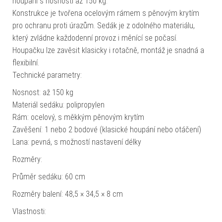
houpání s nosností až 150 kg.
Konstrukce je tvořena ocelovým rámem s pěnovým krytím
pro ochranu proti úrazům. Sedák je z odolného materiálu,
který zvládne každodenní provoz i měnící se počasí.
Houpačku lze zavěsit klasicky i rotačně, montáž je snadná a
flexibilní.
Technické parametry:
Nosnost: až 150 kg
Materiál sedáku: polipropylen
Rám: ocelový, s měkkým pěnovým krytím
Zavěšení: 1 nebo 2 bodové (klasické houpání nebo otáčení)
Lana: pevná, s možností nastavení délky
Rozměry:
Průměr sedáku: 60 cm
Rozměry balení: 48,5 × 34,5 × 8 cm
Vlastnosti: