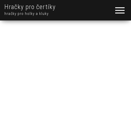
Hračky pro čertíky
hračky pro holky a kluky