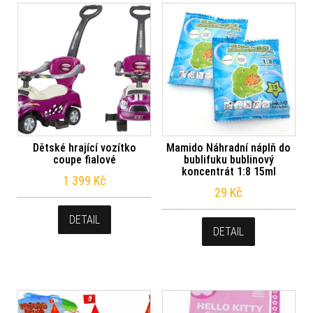
Dětské hrající vozítko
Mamido Náhradní náplň do
coupe fialové
bublifuku bublinový
koncentrát 1:8 15ml
1 399
Kč
29
Kč
DETAIL
DETAIL