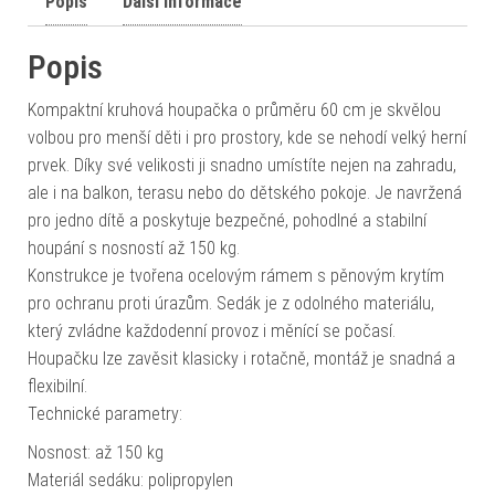
Popis
Další informace
Popis
Kompaktní kruhová houpačka o průměru 60 cm je skvělou
volbou pro menší děti i pro prostory, kde se nehodí velký herní
prvek. Díky své velikosti ji snadno umístíte nejen na zahradu,
ale i na balkon, terasu nebo do dětského pokoje. Je navržená
pro jedno dítě a poskytuje bezpečné, pohodlné a stabilní
houpání s nosností až 150 kg.
Konstrukce je tvořena ocelovým rámem s pěnovým krytím
pro ochranu proti úrazům. Sedák je z odolného materiálu,
který zvládne každodenní provoz i měnící se počasí.
Houpačku lze zavěsit klasicky i rotačně, montáž je snadná a
flexibilní.
Technické parametry:
Nosnost: až 150 kg
Materiál sedáku: polipropylen