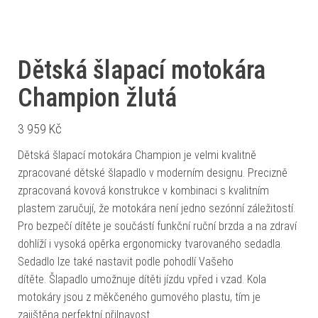
Dětská šlapací motokára
Champion žlutá
3 959
Kč
Dětská šlapací motokára Champion je velmi kvalitně
zpracované dětské šlapadlo v moderním designu. Precizně
zpracovaná kovová konstrukce v kombinaci s kvalitním
plastem zaručují, že motokára není jedno sezónní záležitostí.
Pro bezpečí dítěte je součástí funkční ruční brzda a na zdraví
dohlíží i vysoká opěrka ergonomicky tvarovaného sedadla.
Sedadlo lze také nastavit podle pohodlí Vašeho
dítěte. Šlapadlo umožnuje dítěti jízdu vpřed i vzad. Kola
motokáry jsou z měkčeného gumového plastu, tím je
zajištěna perfektní přilnavost