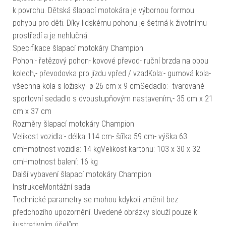
k povrchu. Dětská šlapací motokára je výbornou formou
pohybu pro děti. Díky lidskému pohonu je šetrná k životnímu
prostředí a je nehlučná.
Specifikace šlapací motokáry Champion
Pohon:- řetězový pohon- kovové převod- ruční brzda na obou
kolech,- převodovka pro jízdu vpřed / vzadKola:- gumová kola-
všechna kola s ložisky- ø 26 cm x 9 cmSedadlo:- tvarované
sportovní sedadlo s dvoustupňovým nastavením,- 35 cm x 21
cm x 37 cm
Rozměry šlapací motokáry Champion
Velikost vozidla:- délka 114 cm- šířka 59 cm- výška 63
cmHmotnost vozidla: 14 kgVelikost kartonu: 103 x 30 x 32
cmHmotnost balení: 16 kg
Další vybavení šlapací motokáry Champion
InstrukceMontážní sada
Technické parametry se mohou kdykoli změnit bez
předchozího upozornění. Uvedené obrázky slouží pouze k
ilustrativním účelům.