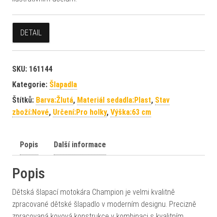
DETAIL
SKU:
161144
Kategorie:
Šlapadla
Štítků:
Barva:Žlutá
,
Materiál sedadla:Plast
,
Stav
zboží:Nové
,
Určení:Pro holky
,
Výška:63 cm
Popis
Další informace
Popis
Dětská šlapací motokára Champion je velmi kvalitně
zpracované dětské šlapadlo v moderním designu. Precizně
zpracovaná kovová konstrukce v kombinaci s kvalitním