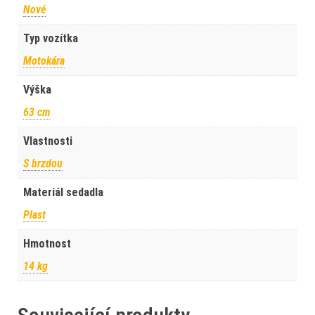
Nové
Typ vozítka
Motokára
Výška
63 cm
Vlastnosti
S brzdou
Materiál sedadla
Plast
Hmotnost
14 kg