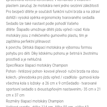
plastem zaručují, že motokára není jedno sezónní záležitostí.
Pro bezpečí dítěte je součástí funkční ruční brzda a na zdraví
dohlíží i vysoká opěrka ergonomicky tvarovaného sedadla.
Sedadlo lze také nastavit podle pohodlí Vašeho
dítěte. Šlapadlo umožnuje dítěti jízdu vpřed i vzad. Kola
motokáry jsou z měkčeného gumového plastu, tím je
zajištěna perfektní přilnavost
k povrchu. Dětská šlapací motokára je výbornou formou
pohybu pro děti. Díky lidskému pohonu je šetrná k životnímu
prostředí a je nehlučná.
Specifikace šlapací motokáry Champion
Pohon:- řetězový pohon- kovové převod- ruční brzda na obou
kolech,- převodovka pro jízdu vpřed / vzadKola:- gumová kola-
všechna kola s ložisky- ø 26 cm x 9 cmSedadlo:- tvarované
sportovní sedadlo s dvoustupňovým nastavením,- 35 cm x 21
cm x 37 cm
Rozměry šlapací motokáry Champion