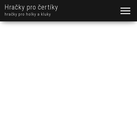
Hračky pro čertíky
hračky pro holky a kluky