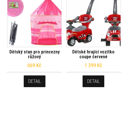
Dětský stan pro princezny
Dětské hrající vozítko
růžový
coupe červené
669
Kč
1 399
Kč
DETAIL
DETAIL