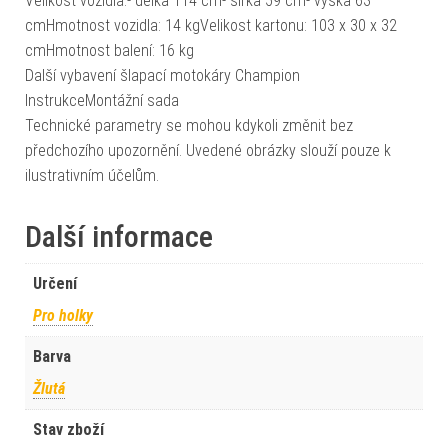
Velikost vozidla:- délka 114 cm- šířka 59 cm- výška 63
cmHmotnost vozidla: 14 kgVelikost kartonu: 103 x 30 x 32
cmHmotnost balení: 16 kg
Další vybavení šlapací motokáry Champion
InstrukceMontážní sada
Technické parametry se mohou kdykoli změnit bez
předchozího upozornění. Uvedené obrázky slouží pouze k
ilustrativním účelům.
Další informace
Určení
Pro holky
Barva
Žlutá
Stav zboží