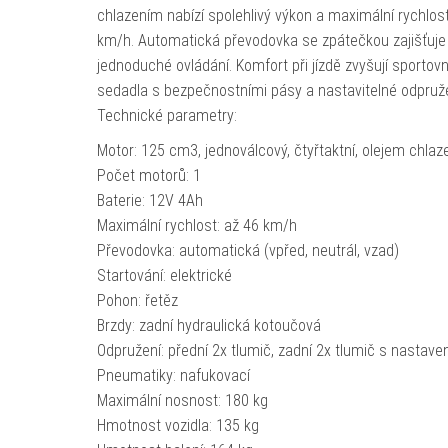
chlazením nabízí spolehlivý výkon a maximální rychlos
km/h. Automatická převodovka se zpátečkou zajišťuje
jednoduché ovládání. Komfort při jízdě zvyšují sportovn
sedadla s bezpečnostními pásy a nastavitelné odpruže
Technické parametry:
Motor: 125 cm3, jednoválcový, čtyřtaktní, olejem chlaz
Počet motorů: 1
Baterie: 12V 4Ah
Maximální rychlost: až 46 km/h
Převodovka: automatická (vpřed, neutrál, vzad)
Startování: elektrické
Pohon: řetěz
Brzdy: zadní hydraulická kotoučová
Odpružení: přední 2x tlumič, zadní 2x tlumič s nastave
Pneumatiky: nafukovací
Maximální nosnost: 180 kg
Hmotnost vozidla: 135 kg