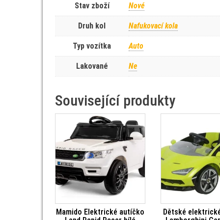
Stav zboží
Nové
Druh kol
Nafukovací kola
Typ vozítka
Auto
Lakované
Ne
Související produkty
Mamido Elektrické autíčko
Dětské elektrick