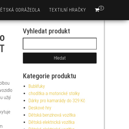
0
DĚTSKÁ ODRÁŽEDLA
TEXTILNÍ HRAČKY
Vyhledat produkt
ko
Vyhledávání
T
Kategorie produktu
olbou
Bublifuky
vozidlo
chodítka a motorické stolky
 užijí
Dárky pro kamarády do 329 Kč
Deskové hry
kytuje
Dětská benzínová vozítka
Dětská elektrická vozítka
ým