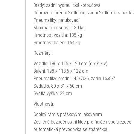
Brzdy: zadní hydraulická kotoučová
Odpružení: přední 2x tlumič, zadní 2x tlumič s nast
Pneumatiky: nafukovací
Maximální nosnost: 180 kg
Hmotnost vozidla: 135 kg
Hmotnost balení: 164 kg
Rozměry:
Vozidlo: 186 x 115 x 120 cm (d x š x v)
Balení: 198 x 113,5 x 122 cm
Pneumatiky: přední 145/70-6, zadní 16×8-7
Sedadlo: 80 x 31 x 50 cm
Světlá výška: 22 cm
Vlastnosti:
Odolný rám s práškovým lakováním
Zesílená bezpečnostní klec pro řidiče i spolujezdce
Automatická převodovka se zpátečkou