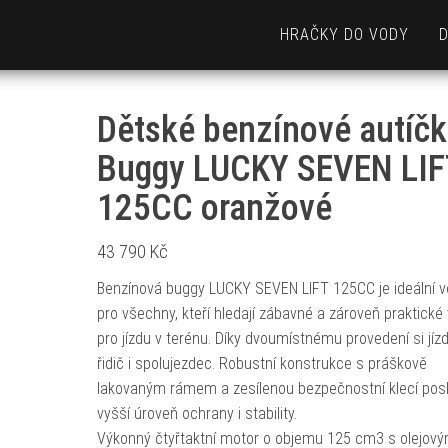
HRAČKY DO VODY
Dětské benzínové autíč
Buggy LUCKY SEVEN LIF
125CC oranžové
43 790
Kč
Benzínová buggy LUCKY SEVEN LIFT 125CC je ideální v
pro všechny, kteří hledají zábavné a zároveň praktické 
pro jízdu v terénu. Díky dvoumístnému provedení si jízdu
řidič i spolujezdec. Robustní konstrukce s práškově
lakovaným rámem a zesílenou bezpečnostní klecí pos
vyšší úroveň ochrany i stability.
Výkonný čtyřtaktní motor o objemu 125 cm3 s olejov