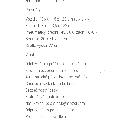
Hmotnost balení: 164 kg
Rozměry:
Vozidlo: 186 x 115 x 120 cm (d x š x v)
Balení: 198 x 113,5 x 122 cm
Pneumatiky: přední 145/70-6, zadní 16×8-7
Sedadlo: 80 x 31 x 50 cm
Světlá výška: 22 cm
Vlastnosti:
Odolný rám s práškovým lakováním
Zesílená bezpečnostní klec pro řidiče i spolujezdce
Automatická převodovka se zpátečkou
Sportovní sedadla z eko kůže
Bezpečnostní pásy
3-stupňové nastavení sedadla
Nafukovací kola s hrubým vzorkem
Odpružení pro pohodlnou jízdu
Přední a zadní osvětlení