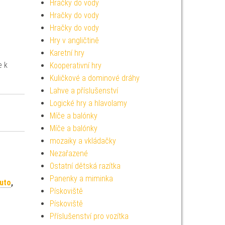
Hračky do vody
Hračky do vody
Hračky do vody
Hry v angličtině
Karetní hry
e k
Kooperativní hry
Kuličkové a dominové dráhy
Lahve a příslušenství
Logické hry a hlavolamy
Míče a balónky
Míče a balónky
mozaiky a vkládačky
Nezařazené
Ostatní dětská razítka
Panenky a miminka
Auto
,
Pískoviště
Pískoviště
Příslušenství pro vozítka