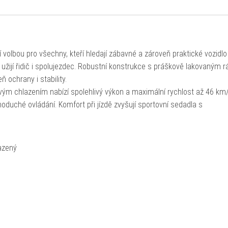
olbou pro všechny, kteří hledají zábavné a zároveň praktické vozidlo
u užijí řidič i spolujezdec. Robustní konstrukce s práškově lakovaným
 ochrany i stability.
ým chlazením nabízí spolehlivý výkon a maximální rychlost až 46 km/
duché ovládání. Komfort při jízdě zvyšují sportovní sedadla s
lazený