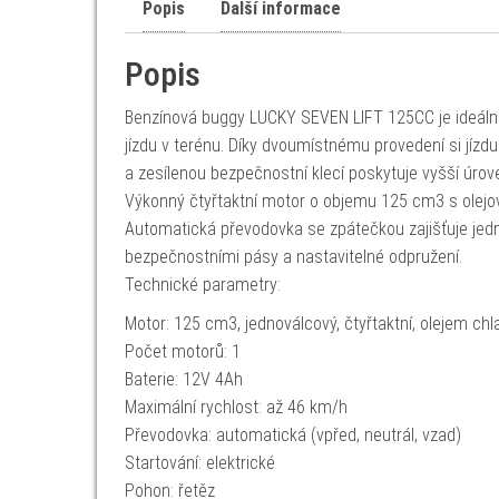
Popis
Další informace
Popis
Benzínová buggy LUCKY SEVEN LIFT 125CC je ideální v
jízdu v terénu. Díky dvoumístnému provedení si jízd
a zesílenou bezpečnostní klecí poskytuje vyšší úroveň
Výkonný čtyřtaktní motor o objemu 125 cm3 s olejov
Automatická převodovka se zpátečkou zajišťuje jedno
bezpečnostními pásy a nastavitelné odpružení.
Technické parametry:
Motor: 125 cm3, jednoválcový, čtyřtaktní, olejem ch
Počet motorů: 1
Baterie: 12V 4Ah
Maximální rychlost: až 46 km/h
Převodovka: automatická (vpřed, neutrál, vzad)
Startování: elektrické
Pohon: řetěz