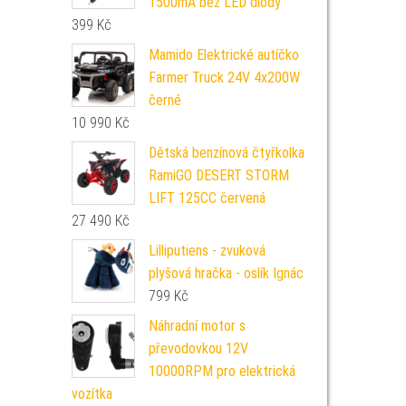
1500mA bez LED diody
399
Kč
Mamido Elektrické autíčko
Farmer Truck 24V 4x200W
černé
10 990
Kč
Dětská benzínová čtyřkolka
RamiGO DESERT STORM
LIFT 125CC červená
27 490
Kč
Lilliputiens - zvuková
plyšová hračka - oslík Ignác
799
Kč
Náhradní motor s
převodovkou 12V
10000RPM pro elektrická
vozítka