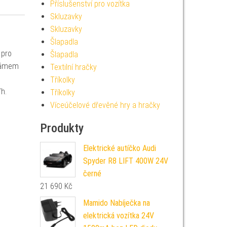
Příslušenství pro vozítka
Skluzavky
Skluzavky
Šlapadla
 pro
Šlapadla
 rámem
Textilní hračky
Tříkolky
h.
Tříkolky
Víceúčelové dřevěné hry a hračky
Produkty
Elektrické autíčko Audi
Spyder R8 LIFT 400W 24V
černé
21 690
Kč
Mamido Nabíječka na
elektrická vozítka 24V