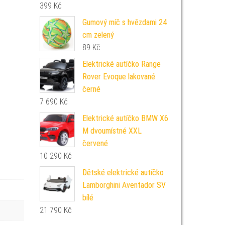
399
Kč
Gumový míč s hvězdami 24
cm zelený
89
Kč
Elektrické autíčko Range
Rover Evoque lakované
černé
7 690
Kč
Elektrické autíčko BMW X6
M dvoumístné XXL
červené
10 290
Kč
Dětské elektrické autíčko
Lamborghini Aventador SV
bílé
21 790
Kč