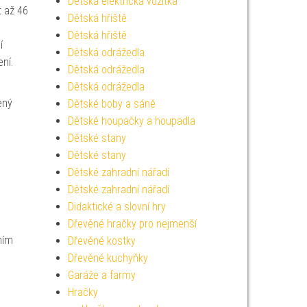
Dětská elektrická vozítka
t až 46
Dětská hřiště
Dětská hřiště
í
Dětská odrážedla
ní.
Dětská odrážedla
Dětská odrážedla
ený
Dětské boby a sáně
Dětské houpačky a houpadla
Dětské stany
Dětské stany
Dětské zahradní nářadí
Dětské zahradní nářadí
Didaktické a slovní hry
Dřevěné hračky pro nejmenší
ním
Dřevěné kostky
Dřevěné kuchyňky
Garáže a farmy
Hračky