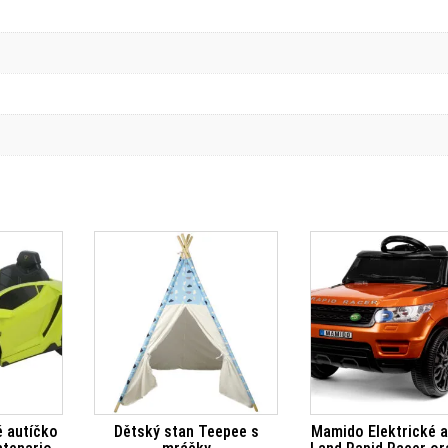
é autíčko
Dětský stan Teepee s
Mamido Elektrické 