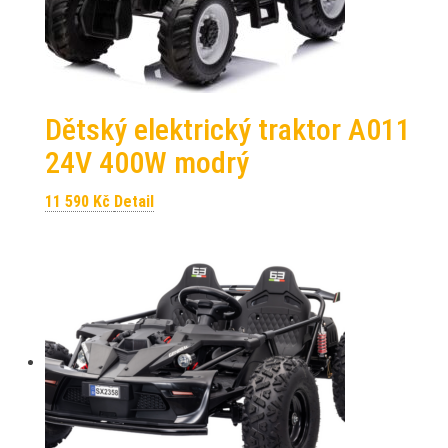
Dětský elektrický traktor A011
24V 400W modrý
11 590
Kč
Detail