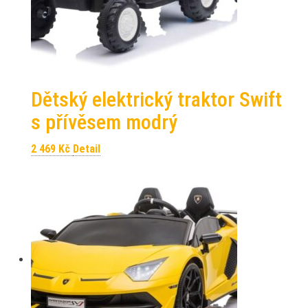
Dětský elektrický traktor Swift
s přívěsem modrý
2 469
Kč
Detail