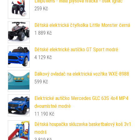
Lilliputiens - malá plyšová hračka - oslík Ignác
259
Kč
Dětská elektrická čtyřkolka Little Monster černá
1 889
Kč
Dětské elektrické autíčko GT Sport modré
4 129
Kč
Dálkový ovladač na elektrická vozítka WXE-8988
599
Kč
Elektrické autíčko Mercedes GLC 63S 4x4 MP4
dvoumístné modré
11 190
Kč
Dětská houpačka skluzavka basketbalový koš 3v1
modrá
3 819
Kč