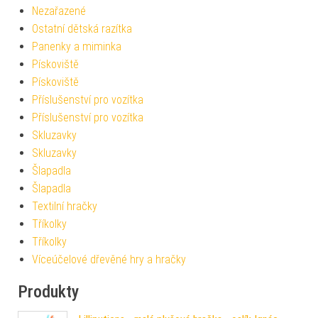
Nezařazené
Ostatní dětská razítka
Panenky a miminka
Pískoviště
Pískoviště
Příslušenství pro vozítka
Příslušenství pro vozítka
Skluzavky
Skluzavky
Šlapadla
Šlapadla
Textilní hračky
Tříkolky
Tříkolky
Víceúčelové dřevěné hry a hračky
Produkty