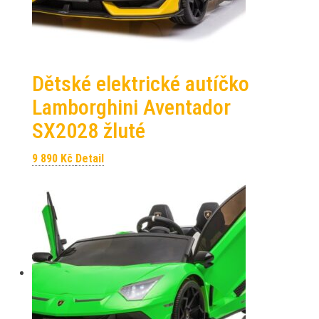
Dětské elektrické autíčko
Lamborghini Aventador
SX2028 žluté
9 890
Kč
Detail