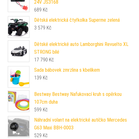
24V JS3168
689
Kč
Dětská elektrická čtyřkolka Superme zelená
3 579
Kč
Dětské elektrické auto Lamborghini Revuelto XL
STRONG bílé
17 790
Kč
Sada bábovek zmrzlina s kbelíkem
139
Kč
Bestway Bestway Nafukovací kruh s opěrkou
107cm duha
599
Kč
Náhradní volant na elektrické autíčko Mercedes
G63 Maxi BBH-0003
529
Kč