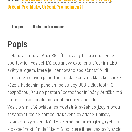
Určení:Pro kluky
,
Určení:Pro nejmenší
Popis
Další informace
Popis
Elektrické autíčko Audi R8 Lift je skvělý tip pro nadšence
sportovních vozidel. Má designový exteriér s předními LED
světly a logem, které je licencováno společností Audi.
Interiér je vybaven pohodlnou sedačkou z měkké ekologické
kůže a hudebním panelem se vstupy USB a Bluetooth. O
bezpečnou jízdu se postarají bezpečnostní pásy. Autíčko má
automatickou brzdu po spuštění nohy z pedálu.
Vozidlo smí dítě ovládat samostatně, avšak do jízdy mohou
zasahovat rodiče pomocí dálkového ovladače. Dálkový
ovladač je vybaven tlačítky se změnou směru jízdy, rychlostí
a bezpečnostním tlačítkem Stop, které ihned zastaví vozidlo