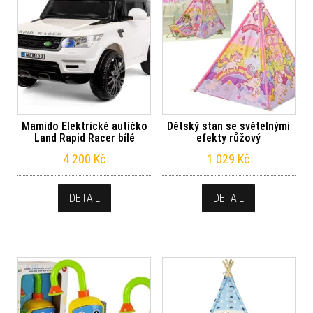
Mamido Elektrické autíčko
Dětský stan se světelnými
Land Rapid Racer bílé
efekty růžový
4 200
Kč
1 029
Kč
DETAIL
DETAIL