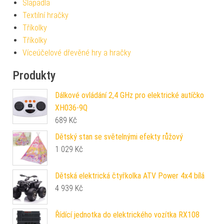
Šlapadla
Textilní hračky
Tříkolky
Tříkolky
Víceúčelové dřevěné hry a hračky
Produkty
Dálkové ovládání 2,4 GHz pro elektrické autíčko
XH036-9Q
689
Kč
Dětský stan se světelnými efekty růžový
1 029
Kč
Dětská elektrická čtyřkolka ATV Power 4x4 bílá
4 939
Kč
Řídící jednotka do elektrického vozítka RX108