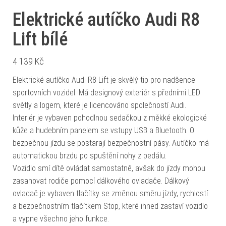
Elektrické autíčko Audi R8
Lift bílé
4 139
Kč
Elektrické autíčko Audi R8 Lift je skvělý tip pro nadšence
sportovních vozidel. Má designový exteriér s předními LED
světly a logem, které je licencováno společností Audi.
Interiér je vybaven pohodlnou sedačkou z měkké ekologické
kůže a hudebním panelem se vstupy USB a Bluetooth. O
bezpečnou jízdu se postarají bezpečnostní pásy. Autíčko má
automatickou brzdu po spuštění nohy z pedálu.
Vozidlo smí dítě ovládat samostatně, avšak do jízdy mohou
zasahovat rodiče pomocí dálkového ovladače. Dálkový
ovladač je vybaven tlačítky se změnou směru jízdy, rychlostí
a bezpečnostním tlačítkem Stop, které ihned zastaví vozidlo
a vypne všechno jeho funkce.