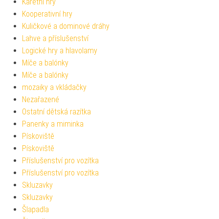
Karetní hry
Kooperativní hry
Kuličkové a dominové dráhy
Lahve a příslušenství
Logické hry a hlavolamy
Míče a balónky
Míče a balónky
mozaiky a vkládačky
Nezařazené
Ostatní dětská razítka
Panenky a miminka
Pískoviště
Pískoviště
Příslušenství pro vozítka
Příslušenství pro vozítka
Skluzavky
Skluzavky
Šlapadla