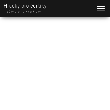
Hračky pro čertíky
hračky pro holky a kluky