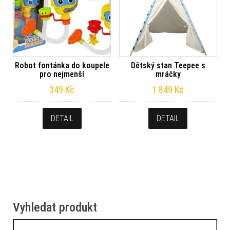
Robot fontánka do koupele
Dětský stan Teepee s
pro nejmenší
mráčky
349
Kč
1 849
Kč
DETAIL
DETAIL
Vyhledat produkt
Vyhledávání