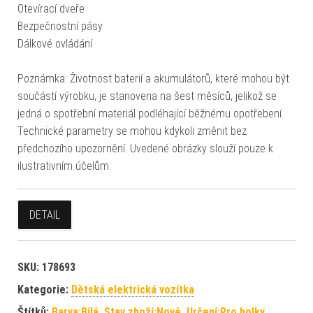
Otevírací dveře
Bezpečnostní pásy
Dálkové ovládání
Poznámka: Životnost baterií a akumulátorů, které mohou být
součástí výrobku, je stanovena na šest měsíců, jelikož se
jedná o spotřební materiál podléhající běžnému opotřebení.
Technické parametry se mohou kdykoli změnit bez
předchozího upozornění. Uvedené obrázky slouží pouze k
ilustrativním účelům.
DETAIL
SKU:
178693
Kategorie:
Dětská elektrická vozítka
Štítků:
Barva:Bílá
,
Stav zboží:Nové
,
Určení:Pro holky
,