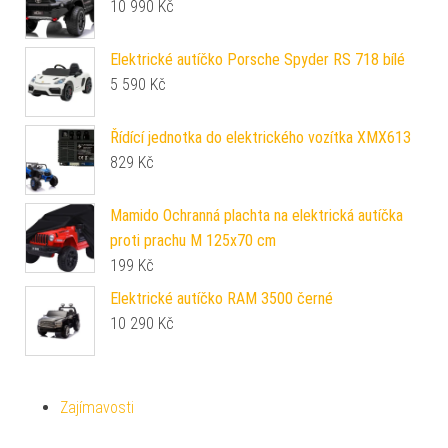
10 990
Kč
Elektrické autíčko Porsche Spyder RS 718 bílé
5 590
Kč
Řídící jednotka do elektrického vozítka XMX613
829
Kč
Mamido Ochranná plachta na elektrická autíčka
proti prachu M 125x70 cm
199
Kč
Elektrické autíčko RAM 3500 černé
10 290
Kč
Zajímavosti