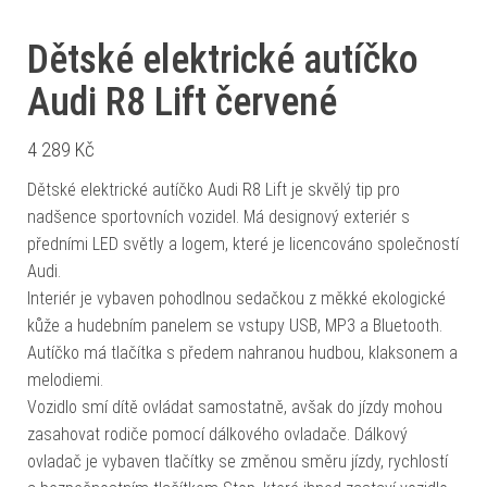
Dětské elektrické autíčko
Audi R8 Lift červené
4 289
Kč
Dětské elektrické autíčko Audi R8 Lift je skvělý tip pro
nadšence sportovních vozidel. Má designový exteriér s
předními LED světly a logem, které je licencováno společností
Audi.
Interiér je vybaven pohodlnou sedačkou z měkké ekologické
kůže a hudebním panelem se vstupy USB, MP3 a Bluetooth.
Autíčko má tlačítka s předem nahranou hudbou, klaksonem a
melodiemi.
Vozidlo smí dítě ovládat samostatně, avšak do jízdy mohou
zasahovat rodiče pomocí dálkového ovladače. Dálkový
ovladač je vybaven tlačítky se změnou směru jízdy, rychlostí