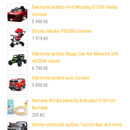
Elektrické autíčko Ford Mustang GT500 Shelby
červené
5 490
Kč
Dětská tříkolka PRO300 červená
1 919
Kč
Elektrické autíčko Buggy Can-Am Maverick 24V
4x200W zelené
6 790
Kč
Elektrické požární auto červené
9 890
Kč
Bestway Dětský plavecký kruh labuť 61x61cm
Bestway
209
Kč
Dětské elektrické autíčko Toyota Hilux 4x4 černé