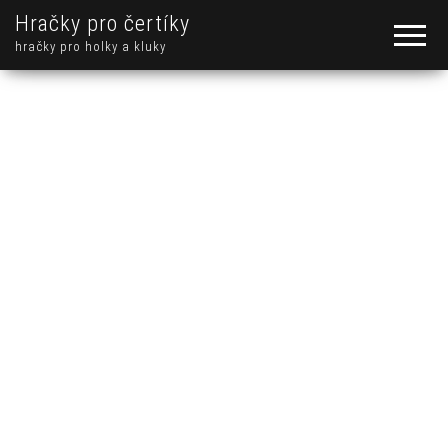
Hračky pro čertíky
hračky pro holky a kluky