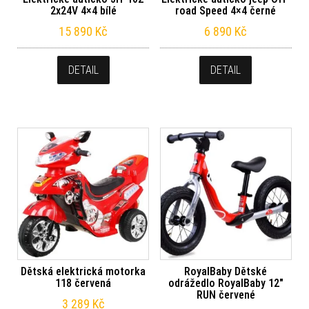
2x24V 4×4 bílé
road Speed 4×4 černé
15 890
Kč
6 890
Kč
DETAIL
DETAIL
Dětská elektrická motorka
RoyalBaby Dětské
118 červená
odrážedlo RoyalBaby 12″
RUN červené
3 289
Kč