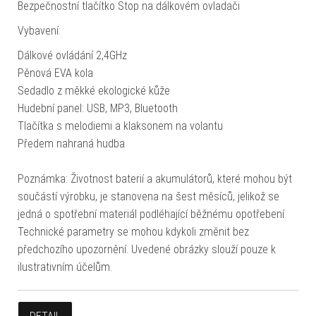
Bezpečnostní tlačítko Stop na dálkovém ovladači
Vybavení:
Dálkové ovládání 2,4GHz
Pěnová EVA kola
Sedadlo z měkké ekologické kůže
Hudební panel: USB, MP3, Bluetooth
Tlačítka s melodiemi a klaksonem na volantu
Předem nahraná hudba
Poznámka: Životnost baterií a akumulátorů, které mohou být
součástí výrobku, je stanovena na šest měsíců, jelikož se
jedná o spotřební materiál podléhající běžnému opotřebení.
Technické parametry se mohou kdykoli změnit bez
předchozího upozornění. Uvedené obrázky slouží pouze k
ilustrativním účelům.