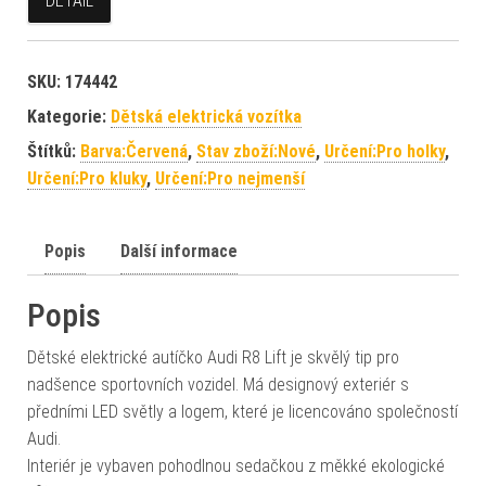
DETAIL
SKU:
174442
Kategorie:
Dětská elektrická vozítka
Štítků:
Barva:Červená
,
Stav zboží:Nové
,
Určení:Pro holky
,
Určení:Pro kluky
,
Určení:Pro nejmenší
Popis
Další informace
Popis
Dětské elektrické autíčko Audi R8 Lift je skvělý tip pro
nadšence sportovních vozidel. Má designový exteriér s
předními LED světly a logem, které je licencováno společností
Audi.
Interiér je vybaven pohodlnou sedačkou z měkké ekologické