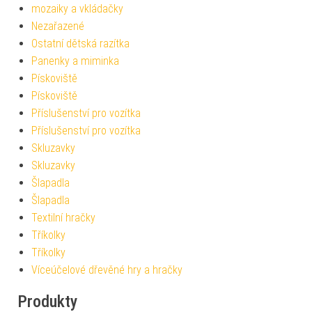
mozaiky a vkládačky
Nezařazené
Ostatní dětská razítka
Panenky a miminka
Pískoviště
Pískoviště
Příslušenství pro vozítka
Příslušenství pro vozítka
Skluzavky
Skluzavky
Šlapadla
Šlapadla
Textilní hračky
Tříkolky
Tříkolky
Víceúčelové dřevěné hry a hračky
Produkty