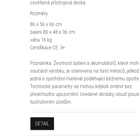
osvětlená přístrojová deska
Rozměry:
86 x 56 x 66 cm
balení 80 x 48 x 36 cm
váha 16 kg
Certifikace CE. 3+
Poznámka: Životnost baterií a akumulátorů, které moh
součástí výrobku, je stanovena na šest měsíců, jeliko
jedná o spotřební materiál podléhající běžnému opotře
Technické parametry se mohou kdykoli změnit bez
předchozího upozornění. Uvedené obrázky slouží pouz
ilustrativním účelům.
DETAIL