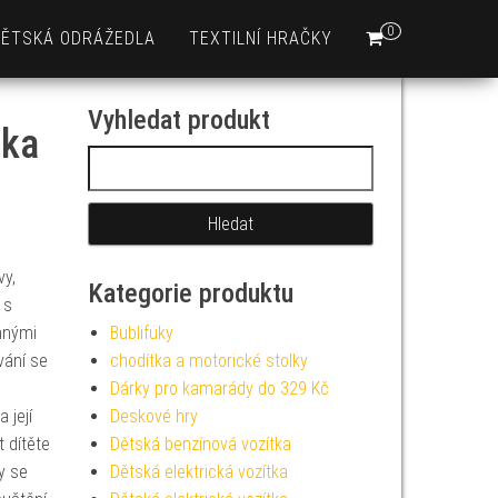
0
DĚTSKÁ ODRÁŽEDLA
TEXTILNÍ HRAČKY
Vyhledat produkt
lka
Vyhledávání
vy,
Kategorie produktu
 s
nnými
Bublifuky
vání se
chodítka a motorické stolky
Dárky pro kamarády do 329 Kč
 její
Deskové hry
 dítěte
Dětská benzínová vozítka
y se
Dětská elektrická vozítka