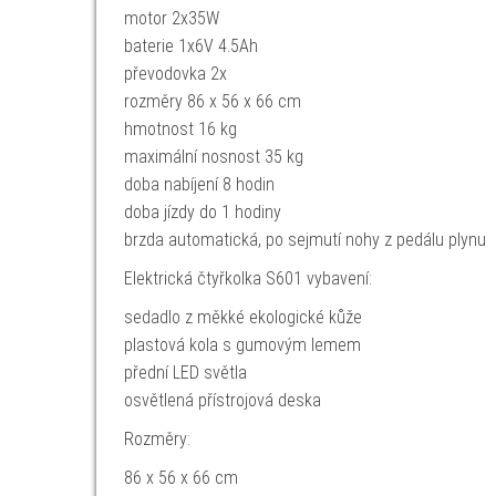
motor 2x35W
baterie 1x6V 4.5Ah
převodovka 2x
rozměry 86 x 56 x 66 cm
hmotnost 16 kg
maximální nosnost 35 kg
doba nabíjení 8 hodin
doba jízdy do 1 hodiny
brzda automatická, po sejmutí nohy z pedálu plynu
Elektrická čtyřkolka S601 vybavení:
sedadlo z měkké ekologické kůže
plastová kola s gumovým lemem
přední LED světla
osvětlená přístrojová deska
Rozměry:
86 x 56 x 66 cm