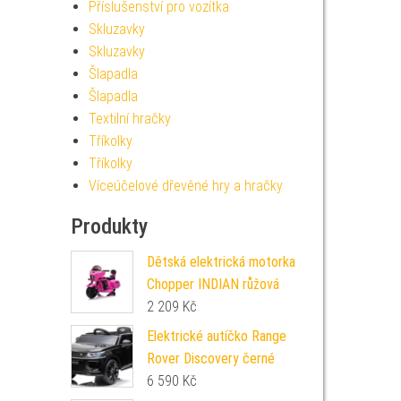
Příslušenství pro vozítka
Skluzavky
Skluzavky
Šlapadla
Šlapadla
Textilní hračky
Tříkolky
Tříkolky
Víceúčelové dřevěné hry a hračky
Produkty
Dětská elektrická motorka
Chopper INDIAN růžová
2 209
Kč
Elektrické autíčko Range
Rover Discovery černé
6 590
Kč