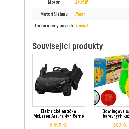
Motor
2x35W
Materiál rámu
Plast
Doporučený povrch
Trávník
Související produkty
Elektrické autíčko
Bowlingová s
McLaren Artura 4×4 černé
barevných ku
6 690
Kč
309
Kč