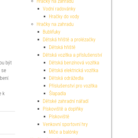
Hračky na zahradu
Vodní radovánky
Hračky do vody
Hračky na zahradu
Bublifuky
Dětská hřiště a prolézačky
Dětská hřiště
Dětská vozítka a příslušenství
ou být
Dětská benzínová vozítka
ž se
Dětská elektrická vozítka
bení.
Dětská odrážedla
Příslušenství pro vozítka
e k
Šlapadla
Dětské zahradní nářadí
Pískoviště a doplňky
Pískoviště
Venkovní sportovní hry
Míče a balónky