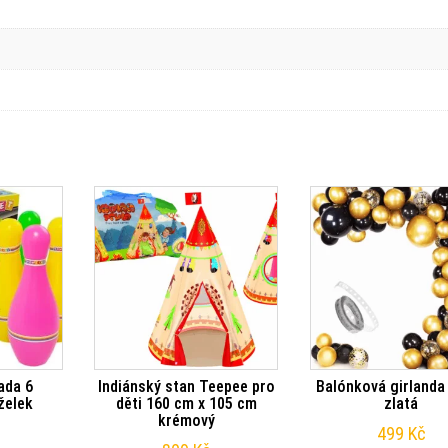
ada 6
Indiánský stan Teepee pro
Balónková girlanda
želek
děti 160 cm x 105 cm
zlatá
krémový
499
Kč