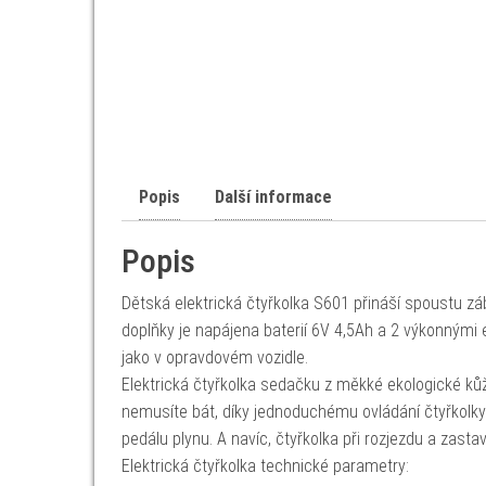
Popis
Další informace
Popis
Dětská elektrická čtyřkolka S601 přináší spoustu zá
doplňky je napájena baterií 6V 4,5Ah a 2 výkonnými 
jako v opravdovém vozidle.
Elektrická čtyřkolka sedačku z měkké ekologické kůž
nemusíte bát, díky jednoduchému ovládání čtyřkolky 
pedálu plynu. A navíc, čtyřkolka při rozjezdu a zast
Elektrická čtyřkolka technické parametry: