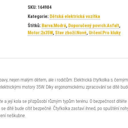
SKU:
164984
Kategorie:
Dětská elektrická vozítka
Štítků:
Barva:Modrá
,
Doporučený povrch:Asfalt
,
Motor:2x35W
,
Stav zboží:Nové
,
Určení:Pro kluky
bavy, nejen malým dětem, ale i rodičům. Elektrická čtyřkolka s černým
elektrickými motory 35W. Díky ergonomickému zpracování se dítě bude 
e a její kola se přizpůsobí různým typům terénu. O bezpečnost dítěte
se dítě bude cítit bezpečně. Čtyřkolka zastaví ihned, po spuštění noh
avení neškubne.