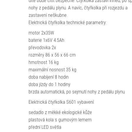
dítě bude cítit bezpečně. Čtyřkolka zastaví ihned, po s
nohy z pedálu plynu. A navíc, čtyřkolka při rozjezdu a
zastavení neškubne.
Elektrická čtyřkolka technické parametry:
motor 2x35W
baterie 1x6V 4.5Ah
převodovka 2x
rozměry 86 x 56 x 66 cm
hmotnost 16 kg
maximální nosnost 35 kg
doba nabíjení 8 hodin
doba jízdy do 1 hodiny
brzda automatická, po sejmutí nohy z pedálu plynu
Elektrická čtyřkolka S601 vybavení:
sedadlo z měkké ekologické kůže
plastová kola s gumovým lemem
přední LED světla