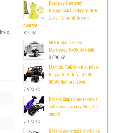
Bestway Bestway
Potápěčská sada pro děti
žluta - šnorchl, brýle a
ploutve
dná o
319
Kč
Elektrické autíčko
Mercedes 540K 4x4 bílé
8 090
Kč
Mamido Elektrické autíčko
Buggy ATV Defend 24V
800W 4x4 oranžové
7 990
Kč
Dětská šlapací motokára s
nafukovacími koly Monster
modrá
7 190
Kč
Dětská elektrická čtyřkolka