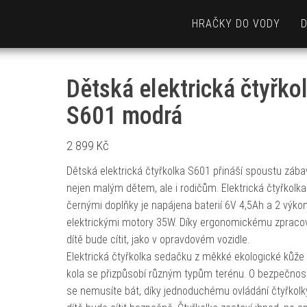
HRAČKY DO VODY
Dětská elektrická čtyřko
S601 modrá
2 899
Kč
Dětská elektrická čtyřkolka S601 přináší spoustu zába
nejen malým dětem, ale i rodičům. Elektrická čtyřkolka
černými doplňky je napájena baterií 6V 4,5Ah a 2 výko
elektrickými motory 35W. Díky ergonomickému zpraco
dítě bude cítit, jako v opravdovém vozidle.
Elektrická čtyřkolka sedačku z měkké ekologické kůže a
kola se přizpůsobí různým typům terénu. O bezpečnost
se nemusíte bát, díky jednoduchému ovládání čtyřkolk