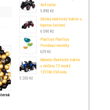
4x4 černá
5 890
Kč
Dětský elektrický traktor s
lopatou červený
6 090
Kč
PlanToys PlanToys
Protékací mističky
629
Kč
Mamido Elektrický traktor
s vlečkou T2 modrý
12V7Ah EVA kola
5 200
Kč
 černá