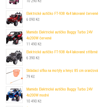
10 290
Kč
Elektrické autíčko FT-938 4x4 lakované červené
6 090
Kč
Mamido Elektrické autíčko Buggy Turbo 24V
4x200W červené
11 490
Kč
Elektrické autíčko FT-938 4x4 lakované stříbrné
6 390
Kč
Skládací síťka na motýly a hmyz 85 cm oranžová
79
Kč
Mamido Elektrické autíčko Buggy Turbo 24V
4x200W modré
10 490
Kč