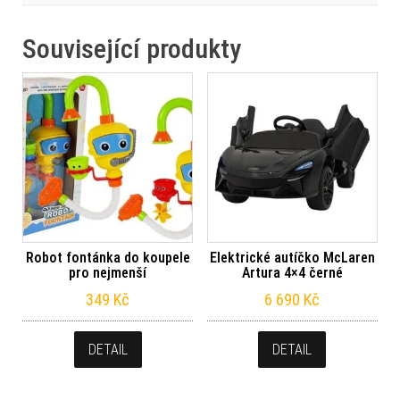
Související produkty
Robot fontánka do koupele
Elektrické autíčko McLaren
pro nejmenší
Artura 4×4 černé
349
Kč
6 690
Kč
DETAIL
DETAIL