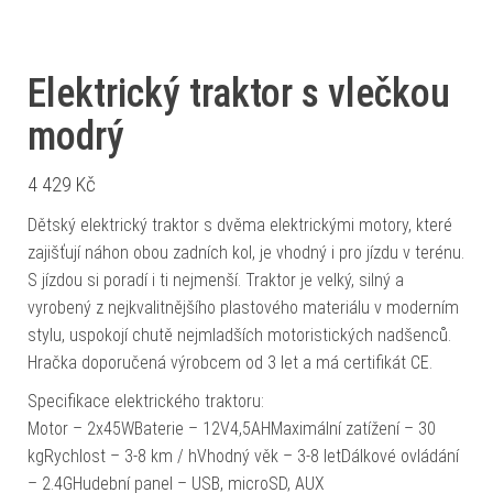
Elektrický traktor s vlečkou
modrý
4 429
Kč
Dětský elektrický traktor s dvěma elektrickými motory, které
zajišťují náhon obou zadních kol, je vhodný i pro jízdu v terénu.
S jízdou si poradí i ti nejmenší. Traktor je velký, silný a
vyrobený z nejkvalitnějšího plastového materiálu v moderním
stylu, uspokojí chutě nejmladších motoristických nadšenců.
Hračka doporučená výrobcem od 3 let a má certifikát CE.
Specifikace elektrického traktoru:
Motor – 2x45WBaterie – 12V4,5AHMaximální zatížení – 30
kgRychlost – 3-8 km / hVhodný věk – 3-8 letDálkové ovládání
– 2.4GHudební panel – USB, microSD, AUX