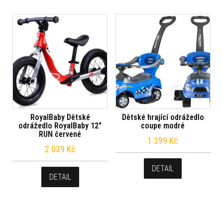
RoyalBaby Dětské
Dětské hrající odrážedlo
odrážedlo RoyalBaby 12″
coupe modré
RUN červené
1 399
Kč
2 039
Kč
DETAIL
DETAIL