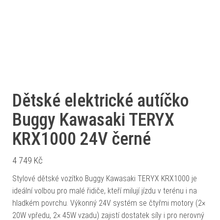
Dětské elektrické autíčko
Buggy Kawasaki TERYX
KRX1000 24V černé
4 749
Kč
Stylové dětské vozítko Buggy Kawasaki TERYX KRX1000 je
ideální volbou pro malé řidiče, kteří milují jízdu v terénu i na
hladkém povrchu. Výkonný 24V systém se čtyřmi motory (2×
20W vpředu, 2× 45W vzadu) zajistí dostatek síly i pro nerovný