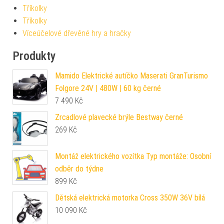
Tříkolky
Tříkolky
Víceúčelové dřevěné hry a hračky
Produkty
Mamido Elektrické autíčko Maserati GranTurismo
Folgore 24V | 480W | 60 kg černé
7 490
Kč
Zrcadlové plavecké brýle Bestway černé
269
Kč
Montáž elektrického vozítka Typ montáže: Osobní
odběr do týdne
899
Kč
Dětská elektrická motorka Cross 350W 36V bílá
10 090
Kč