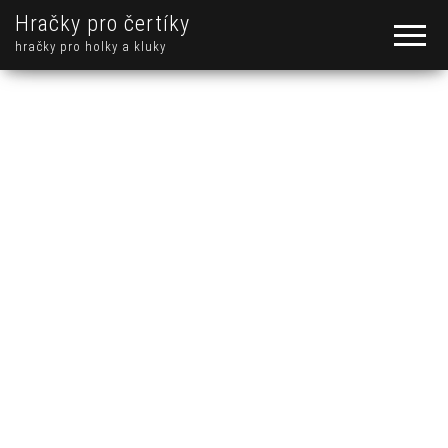
Hračky pro čertíky
hračky pro holky a kluky