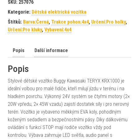
SKU:
257076
Kategorie:
Dětská elektrická vozítka
Štítků:
Barva:Černá
,
Trakce pohon:4x4
,
Určení:Pro holky
,
Určení:Pro kluky
,
Vybavení:4x4
Popis
Další informace
Popis
Stylové dětské vozítko Buggy Kawasaki TERYX KRX1000 je
ideální volbou pro malé řidiče, kteří milují jízdu v terénu i na
hladkém povrchu. Výkonný 24V systém se čtyřmi motory (2×
20W vpředu, 2× 45W vzadu) zajistí dostatek síly i pro nerovný
terén. Vozítko je vybaveno měkkými EVA koly, pohodlným
koženým sedadlem a bezpečnostními pásy. Díky dálkovému
ovládání s funkcí STOP mají rodiče vozítko vždy pod
kontrolou. Výbava zahrnuje LED světla, audio panel s