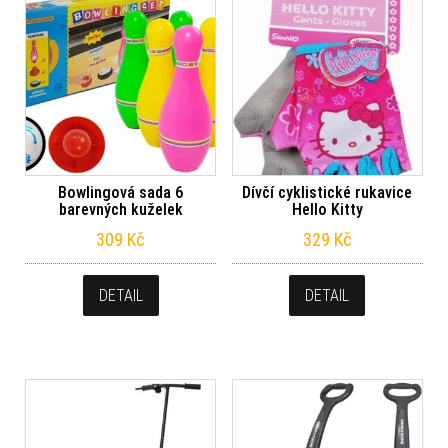
Bowlingová sada 6
Dívčí cyklistické rukavice
barevných kuželek
Hello Kitty
309
Kč
329
Kč
DETAIL
DETAIL