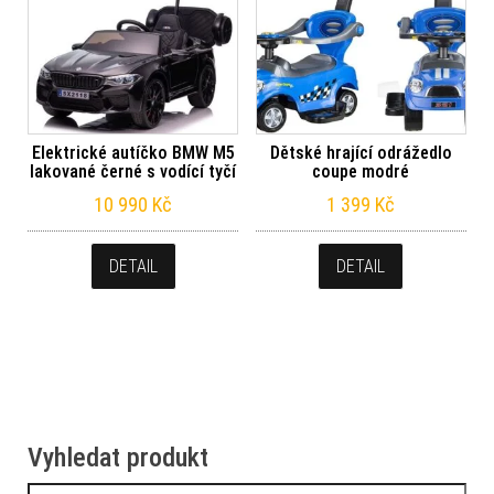
Elektrické autíčko BMW M5
Dětské hrající odrážedlo
lakované černé s vodící tyčí
coupe modré
10 990
Kč
1 399
Kč
DETAIL
DETAIL
Vyhledat produkt