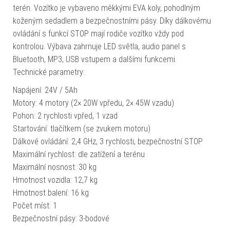
terén. Vozítko je vybaveno měkkými EVA koly, pohodlným
koženým sedadlem a bezpečnostními pásy. Díky dálkovému
ovládání s funkcí STOP mají rodiče vozítko vždy pod
kontrolou. Výbava zahrnuje LED světla, audio panel s
Bluetooth, MP3, USB vstupem a dalšími funkcemi.
Technické parametry:
Napájení: 24V / 5Ah
Motory: 4 motory (2× 20W vpředu, 2× 45W vzadu)
Pohon: 2 rychlosti vpřed, 1 vzad
Startování: tlačítkem (se zvukem motoru)
Dálkové ovládání: 2,4 GHz, 3 rychlosti, bezpečnostní STOP
Maximální rychlost: dle zatížení a terénu
Maximální nosnost: 30 kg
Hmotnost vozidla: 12,7 kg
Hmotnost balení: 16 kg
Počet míst: 1
Bezpečnostní pásy: 3-bodové