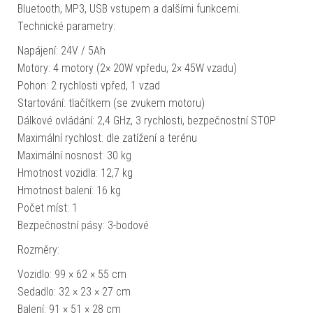
Bluetooth, MP3, USB vstupem a dalšími funkcemi.
Technické parametry:
Napájení: 24V / 5Ah
Motory: 4 motory (2× 20W vpředu, 2× 45W vzadu)
Pohon: 2 rychlosti vpřed, 1 vzad
Startování: tlačítkem (se zvukem motoru)
Dálkové ovládání: 2,4 GHz, 3 rychlosti, bezpečnostní STOP
Maximální rychlost: dle zatížení a terénu
Maximální nosnost: 30 kg
Hmotnost vozidla: 12,7 kg
Hmotnost balení: 16 kg
Počet míst: 1
Bezpečnostní pásy: 3-bodové
Rozměry:
Vozidlo: 99 × 62 × 55 cm
Sedadlo: 32 × 23 × 27 cm
Balení: 91 × 51 × 28 cm