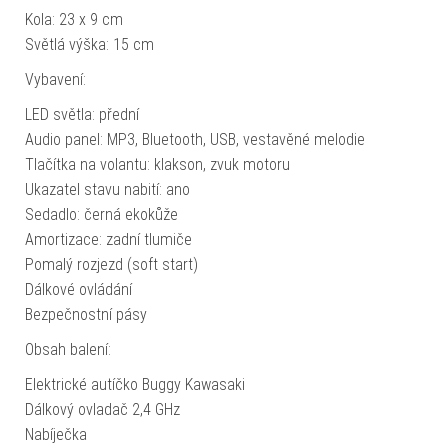
Kola: 23 x 9 cm
Světlá výška: 15 cm
Vybavení:
LED světla: přední
Audio panel: MP3, Bluetooth, USB, vestavěné melodie
Tlačítka na volantu: klakson, zvuk motoru
Ukazatel stavu nabití: ano
Sedadlo: černá ekokůže
Amortizace: zadní tlumiče
Pomalý rozjezd (soft start)
Dálkové ovládání
Bezpečnostní pásy
Obsah balení:
Elektrické autíčko Buggy Kawasaki
Dálkový ovladač 2,4 GHz
Nabíječka