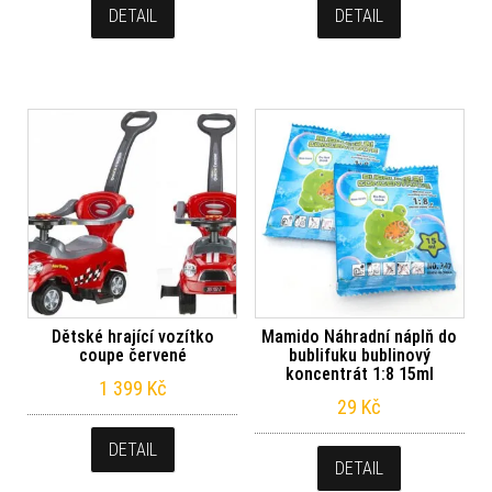
DETAIL
DETAIL
Dětské hrající vozítko
Mamido Náhradní náplň do
coupe červené
bublifuku bublinový
koncentrát 1:8 15ml
1 399
Kč
29
Kč
DETAIL
DETAIL