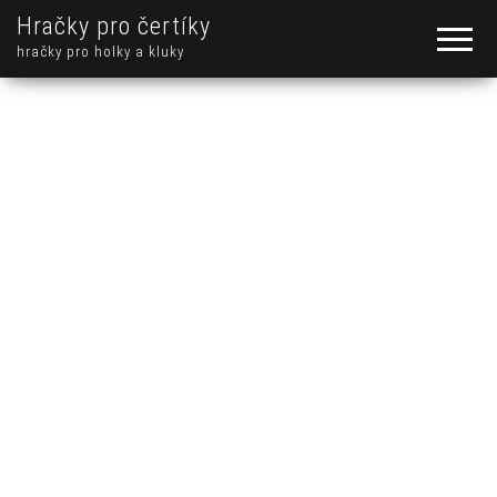
Hračky pro čertíky
hračky pro holky a kluky