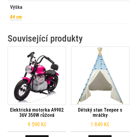
Výška
84 cm
Související produkty
Elektrická motorka A9902
Dětský stan Teepee s
36V 350W růžová
mráčky
9 590
Kč
1 849
Kč