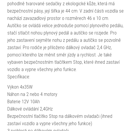
pohodlně tvarované sedačky z ekologické kůže, která má
bezpečnostní pásy, její šířka je 44 cm. V zadní části vozidla se
nachází zavazadlový prostor o rozměrech 46 x 10 cm.
Autíčko se ovládá velice jednoduše pomocí plynového pedálu,
stačí stlačit nohou plynový pedál a autíčko se rozjede. Pro
jeho zastavení sejměte nohu z pedálu a autíčko se pozvolně
zastaví. Pro rodiče je přiloženo dálkový ovladač 2,4 GHz,
pomocí kterého lze měnit směr jízdy a rychlost. Je také
vybaven bezpečnostním tlačítkem Stop, které ihned zastaví
vozidlo a vypne všechny jeho funkce.
Specifikace:
Výkon 4x35W
Náhon na 2 nebo 4 motory
Baterie 12V 10Ah
Dálkové ovládání 2,4GHz
Bezpečnostní tlačítko Stop na dálkovém ovladači (ihned
zastaví vozidlo a vypne všechny jeho funkce)
3 rychlosti na dálkovém ovladači