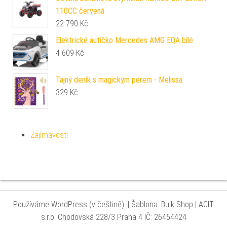
110CC červená
22 790
Kč
Elektrické autíčko Mercedes AMG EQA bílé
4 609
Kč
Tajný deník s magickým perem - Melissa
329
Kč
Zajímavosti
Používáme WordPress (v češtině).
|
Šablona: Bulk Shop
| ACIT
s.r.o. Chodovská 228/3 Praha 4 IČ: 26454424