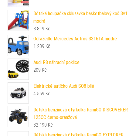
Dětská houpačka skluzavka basketbalový koš 3v1
modrá
3 819
Kč
Odrážedlo Mercedes Actros 3316TA modré
1 239
Kč
Audi R8 náhradní poklice
209
Kč
Elektrické autíčko Audi SQ8 bílé
4 559
Kč
Dětská benzínová čtyřkolka RamiGO DISCOVERER
125CC černo-oranžová
32 190
Kč
Dětská benzínová čtyřkolka RamiGO EXPLORER