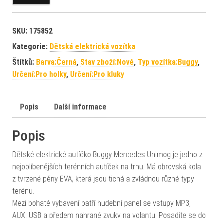
SKU:
175852
Kategorie:
Dětská elektrická vozítka
Štítků:
Barva:Černá
,
Stav zboží:Nové
,
Typ vozítka:Buggy
,
Určení:Pro holky
,
Určení:Pro kluky
Popis
Další informace
Popis
Dětské elektrické autíčko Buggy Mercedes Unimog je jedno z
nejoblíbenějších terénních autíček na trhu. Má obrovská kola
z tvrzené pěny EVA, která jsou tichá a zvládnou různé typy
terénu.
Mezi bohaté vybavení patří hudební panel se vstupy MP3,
AUX, USB a předem nahrané zvuky na volantu. Posadíte se do