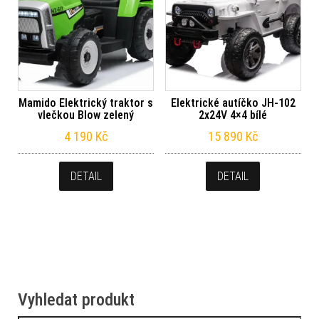
Mamido Elektrický traktor s
Elektrické autíčko JH-102
vlečkou Blow zelený
2x24V 4×4 bílé
4 190
Kč
15 890
Kč
DETAIL
DETAIL
Vyhledat produkt