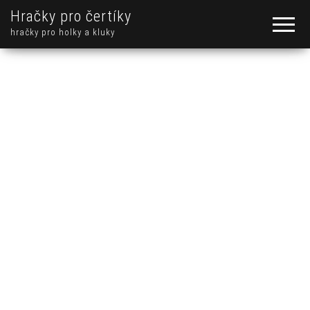
Hračky pro čertíky
hračky pro holky a kluky