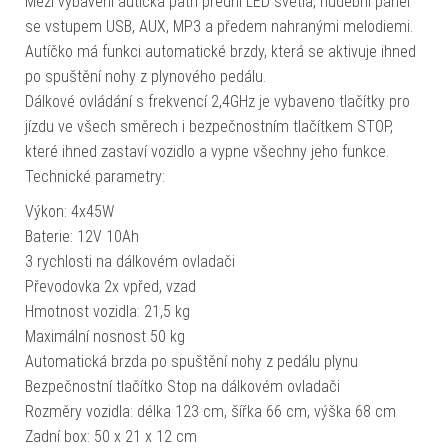
Mezi vybavení autíčka patří přední LED světla, hudební panel
se vstupem USB, AUX, MP3 a předem nahranými melodiemi.
Autíčko má funkci automatické brzdy, která se aktivuje ihned
po spuštění nohy z plynového pedálu.
Dálkové ovládání s frekvencí 2,4GHz je vybaveno tlačítky pro
jízdu ve všech směrech i bezpečnostním tlačítkem STOP,
které ihned zastaví vozidlo a vypne všechny jeho funkce.
Technické parametry:
Výkon: 4x45W
Baterie: 12V 10Ah
3 rychlosti na dálkovém ovladači
Převodovka 2x vpřed, vzad
Hmotnost vozidla: 21,5 kg
Maximální nosnost 50 kg
Automatická brzda po spuštění nohy z pedálu plynu
Bezpečnostní tlačítko Stop na dálkovém ovladači
Rozměry vozidla: délka 123 cm, šířka 66 cm, výška 68 cm
Zadní box: 50 x 21 x 12 cm