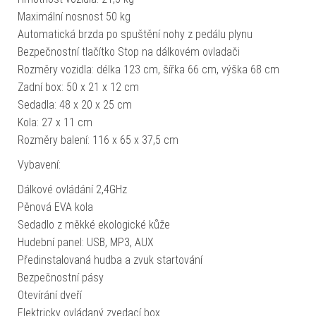
Maximální nosnost 50 kg
Automatická brzda po spuštění nohy z pedálu plynu
Bezpečnostní tlačítko Stop na dálkovém ovladači
Rozměry vozidla: délka 123 cm, šířka 66 cm, výška 68 cm
Zadní box: 50 x 21 x 12 cm
Sedadla: 48 x 20 x 25 cm
Kola: 27 x 11 cm
Rozměry balení: 116 x 65 x 37,5 cm
Vybavení:
Dálkové ovládání 2,4GHz
Pěnová EVA kola
Sedadlo z měkké ekologické kůže
Hudební panel: USB, MP3, AUX
Předinstalovaná hudba a zvuk startování
Bezpečnostní pásy
Otevírání dveří
Elektricky ovládaný zvedací box