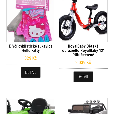
Dívčí cyklistické rukavice
RoyalBaby Dětské
Hello Kitty
odrážedlo RoyalBaby 12″
RUN červené
329
Kč
2 039
Kč
DETAIL
DETAIL