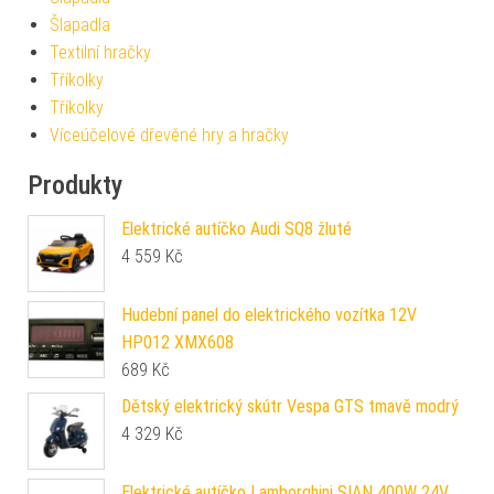
Šlapadla
Textilní hračky
Tříkolky
Tříkolky
Víceúčelové dřevěné hry a hračky
Produkty
Elektrické autíčko Audi SQ8 žluté
4 559
Kč
Hudební panel do elektrického vozítka 12V
HP012 XMX608
689
Kč
Dětský elektrický skútr Vespa GTS tmavě modrý
4 329
Kč
Elektrické autíčko Lamborghini SIAN 400W 24V