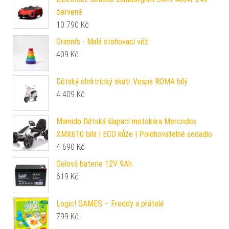
červené
10 790
Kč
Grimm's - Malá stohovací věž
409
Kč
Dětský elektrický skútr Vespa ROMA bílý
4 409
Kč
Mamido Dětská šlapací motokára Mercedes
XMX610 bílá | ECO kůže | Polohovatelné sedadlo
4 690
Kč
Gelová baterie 12V 9Ah
619
Kč
Logic! GAMES – Freddy a přátelé
799
Kč