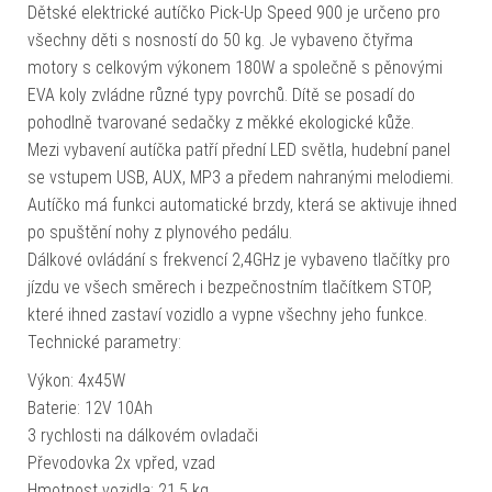
Dětské elektrické autíčko Pick-Up Speed 900 je určeno pro
všechny děti s nosností do 50 kg. Je vybaveno čtyřma
motory s celkovým výkonem 180W a společně s pěnovými
EVA koly zvládne různé typy povrchů. Dítě se posadí do
pohodlně tvarované sedačky z měkké ekologické kůže.
Mezi vybavení autíčka patří přední LED světla, hudební panel
se vstupem USB, AUX, MP3 a předem nahranými melodiemi.
Autíčko má funkci automatické brzdy, která se aktivuje ihned
po spuštění nohy z plynového pedálu.
Dálkové ovládání s frekvencí 2,4GHz je vybaveno tlačítky pro
jízdu ve všech směrech i bezpečnostním tlačítkem STOP,
které ihned zastaví vozidlo a vypne všechny jeho funkce.
Technické parametry:
Výkon: 4x45W
Baterie: 12V 10Ah
3 rychlosti na dálkovém ovladači
Převodovka 2x vpřed, vzad
Hmotnost vozidla: 21,5 kg