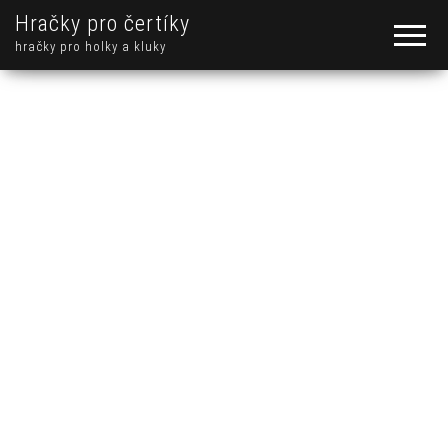
Hračky pro čertíky
hračky pro holky a kluky