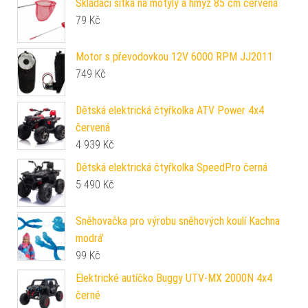
Skládací síťka na motýly a hmyz 85 cm červená
79
Kč
Motor s převodovkou 12V 6000 RPM JJ2011
749
Kč
Dětská elektrická čtyřkolka ATV Power 4x4
červená
4 939
Kč
Dětská elektrická čtyřkolka SpeedPro černá
5 490
Kč
Sněhovačka pro výrobu sněhových koulí Kachna
modrá'
99
Kč
Elektrické autíčko Buggy UTV-MX 2000N 4x4
černé