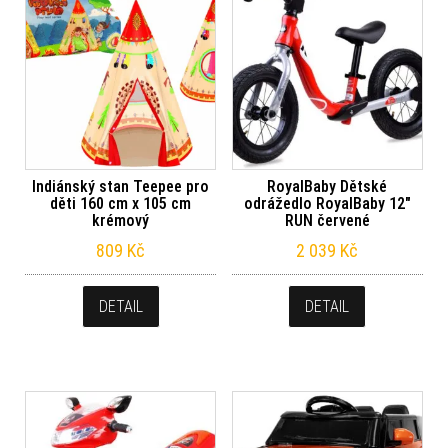
Indiánský stan Teepee pro
RoyalBaby Dětské
děti 160 cm x 105 cm
odrážedlo RoyalBaby 12″
krémový
RUN červené
809
Kč
2 039
Kč
DETAIL
DETAIL