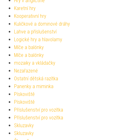
Hry v angličtině
Karetní hry
Kooperativní hry
Kuličkové a dominové dráhy
Lahve a příslušenství
Logické hry a hlavolamy
Míče a balónky
Míče a balónky
mozaiky a vkládačky
Nezařazené
Ostatní dětská razítka
Panenky a miminka
Pískoviště
Pískoviště
Příslušenství pro vozítka
Příslušenství pro vozítka
Skluzavky
Skluzavky