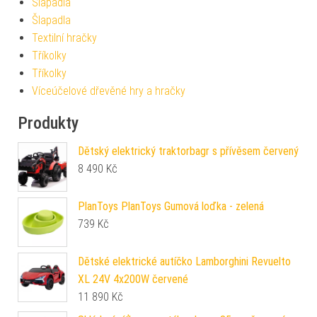
Šlapadla
Šlapadla
Textilní hračky
Tříkolky
Tříkolky
Víceúčelové dřevěné hry a hračky
Produkty
Dětský elektrický traktorbagr s přívěsem červený
8 490
Kč
PlanToys PlanToys Gumová loďka - zelená
739
Kč
Dětské elektrické autíčko Lamborghini Revuelto
XL 24V 4x200W červené
11 890
Kč