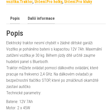
vozítka:Traktor
,
Určení:Pro holky
,
Určení:Pro kluky
Popis
Další informace
Popis
Elektrický traktor nesmí chybět v žádné dětské garáži.
Vozítko je poháněno baterii s kapacitou 12V 7Ah. Maximální
zatížení vozítka je 30 kg. Během jízdy dítě určitě zaujme
hudební panel s Bluetooth.
Traktor můžete ovládat pomocí dálkového ovládání, které
pracuje na frekvenci 2,4 GHz. Na dálkovém ovladači je
bezpečnostní tlačítko STOP, které po zmáčknutí okamžitě
zastaví autíčko.
Technické parametry:
Baterie: 12V 7Ah
Motor: 2 x 45W