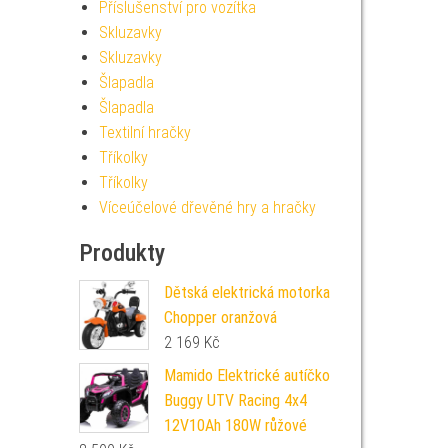
Příslušenství pro vozítka
Skluzavky
Skluzavky
Šlapadla
Šlapadla
Textilní hračky
Tříkolky
Tříkolky
Víceúčelové dřevěné hry a hračky
Produkty
Dětská elektrická motorka
Chopper oranžová
2 169
Kč
Mamido Elektrické autíčko
Buggy UTV Racing 4x4
12V10Ah 180W růžové