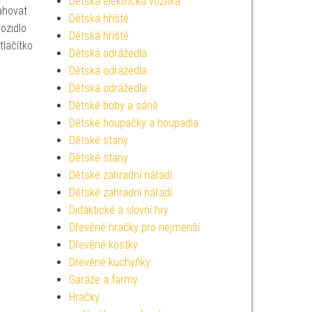
Dětská elektrická vozítka
ahovat
Dětská hřiště
ozidlo
Dětská hřiště
lačítko
Dětská odrážedla
Dětská odrážedla
Dětská odrážedla
Dětské boby a sáně
Dětské houpačky a houpadla
Dětské stany
Dětské stany
Dětské zahradní nářadí
Dětské zahradní nářadí
Didaktické a slovní hry
Dřevěné hračky pro nejmenší
Dřevěné kostky
Dřevěné kuchyňky
Garáže a farmy
Hračky