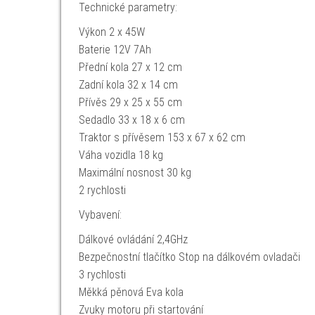
Technické parametry:
Výkon 2 x 45W
Baterie 12V 7Ah
Přední kola 27 x 12 cm
Zadní kola 32 x 14 cm
Přívěs 29 x 25 x 55 cm
Sedadlo 33 x 18 x 6 cm
Traktor s přívěsem 153 x 67 x 62 cm
Váha vozidla 18 kg
Maximální nosnost 30 kg
2 rychlosti
Vybavení:
Dálkové ovládání 2,4GHz
Bezpečnostní tlačítko Stop na dálkovém ovladači
3 rychlosti
Měkká pěnová Eva kola
Zvuky motoru při startování