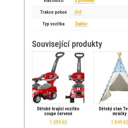
Vlastnosti
S přívěsem
Trakce pohon
2×2
Typ vozítka
Traktor
Související produkty
Dětské hrající vozítko
Dětský stan Te
coupe červené
mráčky
1 399
Kč
1 849
K