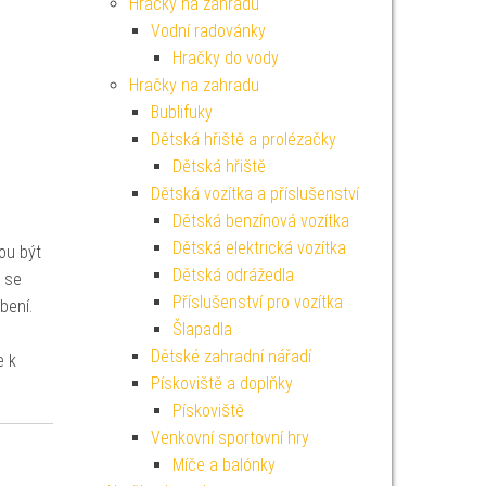
Hračky na zahradu
Vodní radovánky
Hračky do vody
Hračky na zahradu
Bublifuky
Dětská hřiště a prolézačky
Dětská hřiště
Dětská vozítka a příslušenství
Dětská benzínová vozítka
Dětská elektrická vozítka
ou být
Dětská odrážedla
ž se
Příslušenství pro vozítka
bení.
Šlapadla
Dětské zahradní nářadí
e k
Pískoviště a doplňky
Pískoviště
Venkovní sportovní hry
Míče a balónky