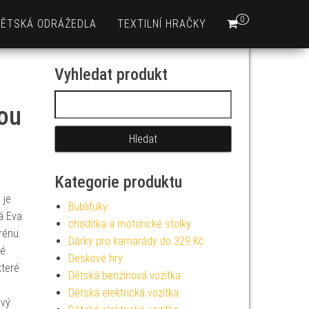
0
DĚTSKÁ ODRÁŽEDLA
TEXTILNÍ HRAČKY
Vyhledat produkt
Vyhledávání
tou
Kategorie produktu
 je
Bublifuky
á Eva
chodítka a motorické stolky
rénu.
Dárky pro kamarády do 329 Kč
ké
Deskové hry
které
Dětská benzínová vozítka
Dětská elektrická vozítka
ový