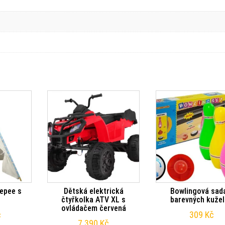
epee s
Dětská elektrická
Bowlingová sad
čtyřkolka ATV XL s
barevných kuže
ovládačem červená
č
309
Kč
7 390
Kč