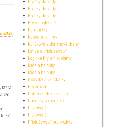
Hračky do vody
Hračky do vody
Hračky do vody
Hry v angličtině
Karetní hry
on:2x2
,
Kooperativní hry
Kuličkové a dominové dráhy
Lahve a příslušenství
Logické hry a hlavolamy
Míče a balónky
Míče a balónky
mozaiky a vkládačky
Nezařazené
 která
Ostatní dětská razítka
a jízdu
Panenky a miminka
Pískoviště
diče
Pískoviště
 které
Příslušenství pro vozítka