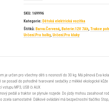
SKU:
169996
Kategorie:
Dětská elektrická vozítka
Štítků:
Barva:Červená
,
Baterie:12V 7Ah
,
Trakce poh
Určení:Pro holky
,
Určení:Pro kluky
 je určen pro všechny děti s nosností do 30 kg. Má pěnová Eva kola,
tě se posadí do pohodlně tvarované sedačky z měkké ekologické kůže 
ocí vstupu MP3, USB či AUX.
nový pedál a traktor se plynule rozjede. Do jízdy mohou zasahovat ro
dlo zcela samostatně. Dálkové ovládání má bezpečnostní tlačítko Stop,