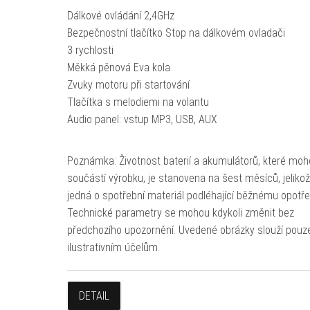
Dálkové ovládání 2,4GHz
Bezpečnostní tlačítko Stop na dálkovém ovladači
3 rychlosti
Měkká pěnová Eva kola
Zvuky motoru při startování
Tlačítka s melodiemi na volantu
Audio panel: vstup MP3, USB, AUX
Poznámka: Životnost baterií a akumulátorů, které moh
součástí výrobku, je stanovena na šest měsíců, jeliko
jedná o spotřební materiál podléhající běžnému opotře
Technické parametry se mohou kdykoli změnit bez
předchozího upozornění. Uvedené obrázky slouží pouz
ilustrativním účelům.
DETAIL