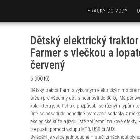
HRAČKY DO VODY
Dětský elektrický traktor
Farmer s vlečkou a lopa
červený
6 090
Kč
Dětský traktor Farm s výkonným elektrickým motorem
určen pro všechny děti s nosností do 30 kg. Má pěnov
kola, která jsou tichá a přizpůsobí se různým typům te
Dítě se posadí do pohodlně tvarované sedačky z měk
ekologické kůže a jízdu jistě zpříjemní zvukové efekty, 
lze pustit pomocí vstupu MP3, USB či AUX.
Ovládání je velice jednoduché – stačí zmáčknout plyn