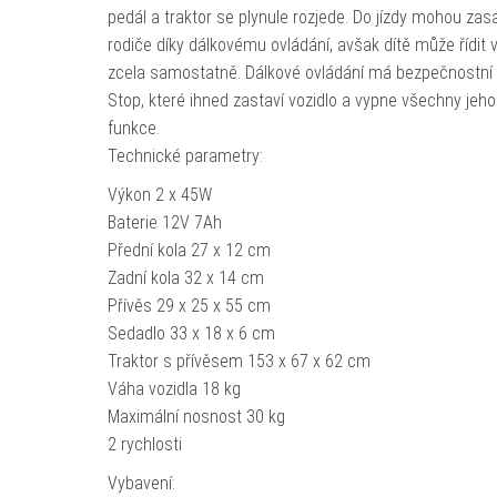
pedál a traktor se plynule rozjede. Do jízdy mohou zas
rodiče díky dálkovému ovládání, avšak dítě může řídit v
zcela samostatně. Dálkové ovládání má bezpečnostní t
Stop, které ihned zastaví vozidlo a vypne všechny jeho
funkce.
Technické parametry:
Výkon 2 x 45W
Baterie 12V 7Ah
Přední kola 27 x 12 cm
Zadní kola 32 x 14 cm
Přívěs 29 x 25 x 55 cm
Sedadlo 33 x 18 x 6 cm
Traktor s přívěsem 153 x 67 x 62 cm
Váha vozidla 18 kg
Maximální nosnost 30 kg
2 rychlosti
Vybavení: