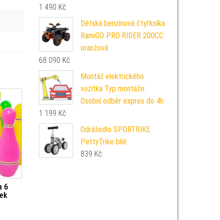
1 490
Kč
Dětská benzínová čtyřkolka
RamiGO PRO RIDER 200CC
oranžová
68 090
Kč
Montáž elektrického
vozítka Typ montáže:
Osobní odběr expres do 4h
1 199
Kč
Odrážedlo SPORTRIKE
PettyTrike bílé
839
Kč
a 6
lek