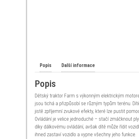
Popis
Další informace
Popis
Dětský traktor Farm s výkonným elektrickým motorem
jsou tichá a přizpůsobí se různým typům terénu. Dí
jistě zpříjemní zvukové efekty, které lze pustit pom
Ovládání je velice jednoduché – stačí zmáčknout ply
díky dálkovému ovládání, avšak dítě může řídit vozi
ihned zastaví vozidlo a vypne všechny jeho funkce.