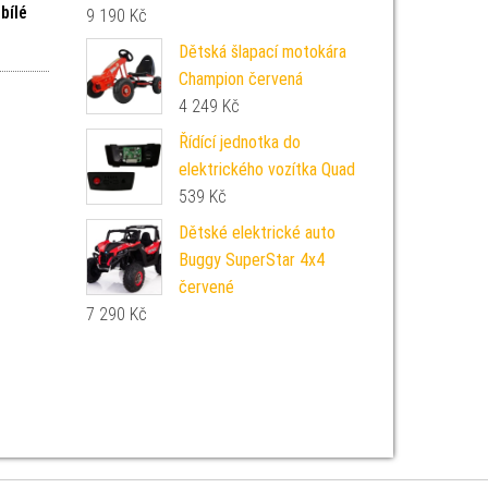
bílé
9 190
Kč
Dětská šlapací motokára
Champion červená
4 249
Kč
Řídící jednotka do
elektrického vozítka Quad
539
Kč
Dětské elektrické auto
Buggy SuperStar 4x4
červené
7 290
Kč