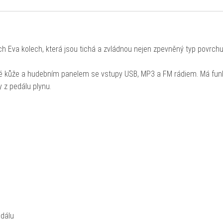
ch Eva kolech, která jsou tichá a zvládnou nejen zpevněný typ povrchu
é kůže a hudebním panelem se vstupy USB, MP3 a FM rádiem. Má fun
 z pedálu plynu.
edálu