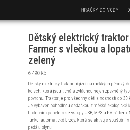
HRAČKY DO VODY
Dětský elektrický traktor
Farmer s vlečkou a lopa
zelený
6 490
Kč
Dětský elektrický traktor přijíždí na měkkých pěnových
kolech, která jsou tichá a zvládnou nejen zpevněný typ
povrchu. Traktor je pro všechny děti s nosností do 30 
Je vybaven pohodlnou sedačkou z měkké ekologické 
hudebním panelem se vstupy USB, MP3 a FM rádiem.
funkci automatické brzdy, která se aktivuje spuštěním
pedálu plynu.