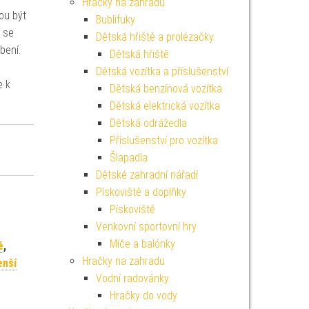
Hračky na zahradu
ou být
Bublifuky
ž se
Dětská hřiště a prolézačky
bení.
Dětská hřiště
Dětská vozítka a příslušenství
e k
Dětská benzínová vozítka
Dětská elektrická vozítka
Dětská odrážedla
Příslušenství pro vozítka
Šlapadla
Dětské zahradní nářadí
Pískoviště a doplňky
Pískoviště
Venkovní sportovní hry
Míče a balónky
é
,
Hračky na zahradu
enší
Vodní radovánky
Hračky do vody