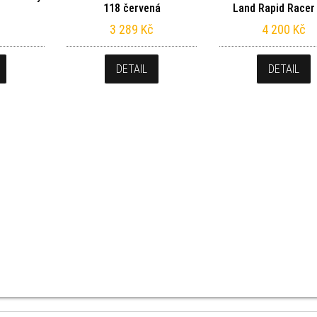
118 červená
Land Rapid Racer 
3 289
Kč
4 200
Kč
DETAIL
DETAIL