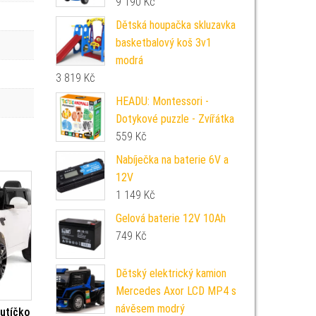
9 190
Kč
Dětská houpačka skluzavka
basketbalový koš 3v1
modrá
3 819
Kč
HEADU: Montessori -
Dotykové puzzle - Zvířátka
559
Kč
Nabíječka na baterie 6V a
12V
1 149
Kč
Gelová baterie 12V 10Ah
749
Kč
Dětský elektrický kamion
Mercedes Axor LCD MP4 s
návěsem modrý
autíčko