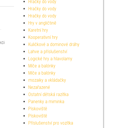
Hračky do vody
Hračky do vody
Hračky do vody
Hry v angličtině
.
Karetní hry
Kooperativní hry
kci
Kuličkové a dominové dráhy
Lahve a příslušenství
Logické hry a hlavolamy
Míče a balónky
Míče a balónky
mozaiky a vkládačky
Nezařazené
Ostatní dětská razítka
Panenky a miminka
Pískoviště
Pískoviště
Příslušenství pro vozítka