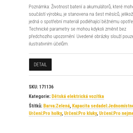
Poznámka: Životnost baterií a akumulátorů, které moh
součástí výrobku, je stanovena na šest měsíců, jeliko
jedná o spotřební materiál podléhající běžnému opotře
Technické parametry se mohou kdykoli změnit bez
předchozího upozornění. Uvedené obrázky slouží pouz
ilustrativním účelům.
DETAIL
SKU:
171136
Kategorie:
Dětská elektrická vozítka
Štítků:
Barva:Zelená
,
Kapacita sedadel:Jednomístn
Určení:Pro holky
,
Určení:Pro kluky
,
Určení:Pro nejm