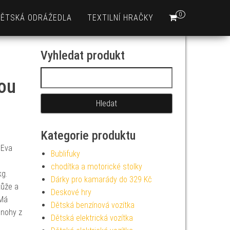
0
DĚTSKÁ ODRÁŽEDLA
TEXTILNÍ HRAČKY
Vyhledat produkt
Vyhledávání
tou
Kategorie produktu
 Eva
Bublifuky
chodítka a motorické stolky
kg.
Dárky pro kamarády do 329 Kč
kůže a
Deskové hry
 Má
Dětská benzínová vozítka
 nohy z
Dětská elektrická vozítka