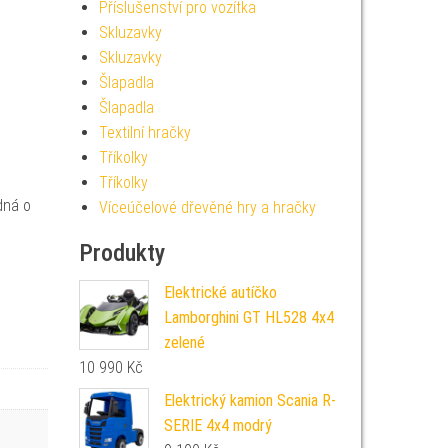
Příslušenství pro vozítka
Skluzavky
Skluzavky
Šlapadla
Šlapadla
Textilní hračky
Tříkolky
Tříkolky
dná o
Víceúčelové dřevěné hry a hračky
Produkty
Elektrické autíčko
Lamborghini GT HL528 4x4
zelené
10 990
Kč
Elektrický kamion Scania R-
SERIE 4x4 modrý