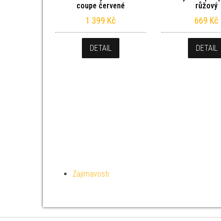
coupe červené
růžový
1 399
Kč
669
Kč
DETAIL
DETAIL
Zajímavosti