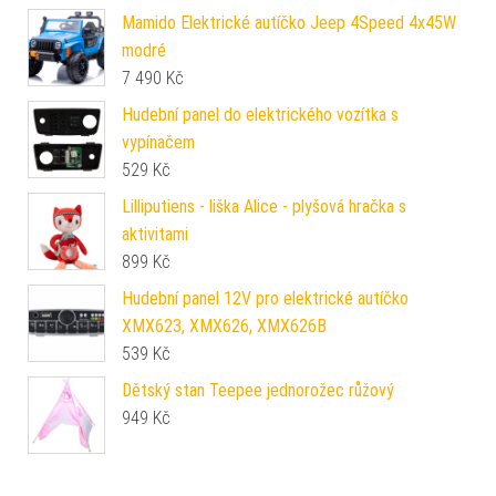
Mamido Elektrické autíčko Jeep 4Speed 4x45W
modré
7 490
Kč
Hudební panel do elektrického vozítka s
vypínačem
529
Kč
Lilliputiens - liška Alice - plyšová hračka s
aktivitami
899
Kč
Hudební panel 12V pro elektrické autíčko
XMX623, XMX626, XMX626B
539
Kč
Dětský stan Teepee jednorožec růžový
949
Kč