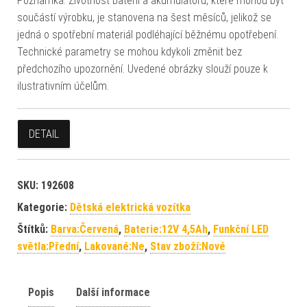
Poznámka: Životnost baterií a akumulátorů, které mohou být
součástí výrobku, je stanovena na šest měsíců, jelikož se
jedná o spotřební materiál podléhající běžnému opotřebení.
Technické parametry se mohou kdykoli změnit bez
předchozího upozornění. Uvedené obrázky slouží pouze k
ilustrativním účelům.
DETAIL
SKU:
192608
Kategorie:
Dětská elektrická vozítka
Štítků:
Barva:Červená
,
Baterie:12V 4,5Ah
,
Funkční LED
světla:Přední
,
Lakované:Ne
,
Stav zboží:Nové
Popis
Další informace