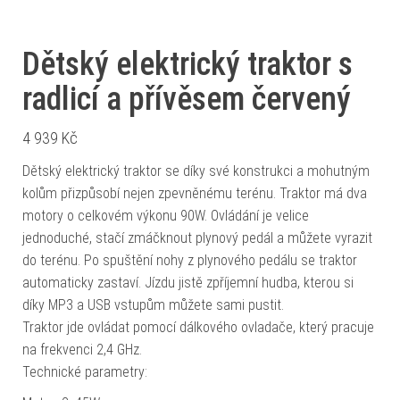
Dětský elektrický traktor s
radlicí a přívěsem červený
4 939
Kč
Dětský elektrický traktor se díky své konstrukci a mohutným
kolům přizpůsobí nejen zpevněnému terénu. Traktor má dva
motory o celkovém výkonu 90W. Ovládání je velice
jednoduché, stačí zmáčknout plynový pedál a můžete vyrazit
do terénu. Po spuštění nohy z plynového pedálu se traktor
automaticky zastaví. Jízdu jistě zpříjemní hudba, kterou si
díky MP3 a USB vstupům můžete sami pustit.
Traktor jde ovládat pomocí dálkového ovladače, který pracuje
na frekvenci 2,4 GHz.
Technické parametry: