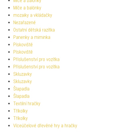
Míče a balónky
Míče a balónky
mozaiky a vkládačky
Nezařazené
Ostatní dětská razítka
Panenky a miminka
Pískoviště
Pískoviště
Příslušenství pro vozítka
Příslušenství pro vozítka
Skluzavky
Skluzavky
Šlapadla
Šlapadla
Textilní hračky
Tříkolky
Tříkolky
Víceúčelové dřevěné hry a hračky