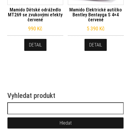
Mamido Dětské odrážedlo
Mamido Elektrické autíčko
MT269 se zvukovými efekty
Bentley Bentayga S 4×4
červené
červené
990
Kč
5 390
Kč
DETAIL
DETAIL
Vyhledat produkt
Vyhledávání