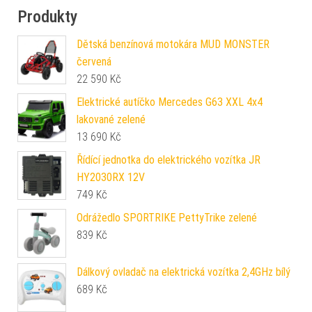
Produkty
Dětská benzínová motokára MUD MONSTER
červená
22 590
Kč
Elektrické autíčko Mercedes G63 XXL 4x4
lakované zelené
13 690
Kč
Řídící jednotka do elektrického vozítka JR
HY2030RX 12V
749
Kč
Odrážedlo SPORTRIKE PettyTrike zelené
839
Kč
Dálkový ovladač na elektrická vozítka 2,4GHz bílý
689
Kč