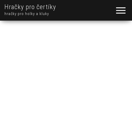
Hračky pro čertíky
hračky pro holky a kluky