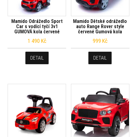
Mamido Odrážedlo Sport
Mamido Dětské odrážedlo
Car s vodící tyčí 3v1
auto Range Rover style
GUMOVÁ kola červené
červené Gumová kola
1 490
Kč
999
Kč
DETAIL
DETAIL