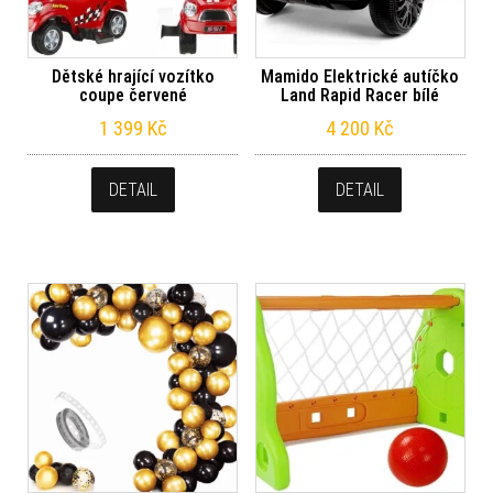
Dětské hrající vozítko
Mamido Elektrické autíčko
coupe červené
Land Rapid Racer bílé
1 399
Kč
4 200
Kč
DETAIL
DETAIL