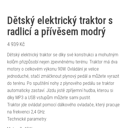
Dětský elektrický traktor s
radlicí a přívěsem modrý
4 939
Kč
Dětský elektrický traktor se díky své konstrukci a mohutným
kolům přizpůsobí nejen zpevněnému terénu. Traktor má dva
motory o celkovém výkonu 90W. Ovládání je velice
jednoduché, stačí zmáčknout plynový pedál a můžete vyrazit
do terénu. Po spuštění nohy z plynového pedálu se traktor
automaticky zastaví. Jízdu jistě zpříjemní hudba, kterou si
díky MP3 a USB vstupům můžete sami pustit.
Traktor jde ovládat pomocí dálkového ovladače, který pracuje
na frekvenci 2,4 GHz.
Technické parametry: