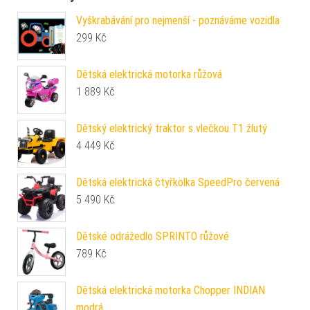
Vyškrabávání pro nejmenší - poznáváme vozidla
299
Kč
Dětská elektrická motorka růžová
1 889
Kč
Dětský elektrický traktor s vlečkou T1 žlutý
4 449
Kč
Dětská elektrická čtyřkolka SpeedPro červená
5 490
Kč
Dětské odrážedlo SPRINTO růžové
789
Kč
Dětská elektrická motorka Chopper INDIAN
modrá