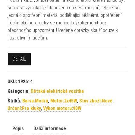
Poznámka: Životnost baterií a akumulátorů, které mohou být
součástí výrobku, je stanovena na šest měsíců, jelikož se
jedná o spotřební materiál podléhající běžnému opotřebení.
Technické parametry se mohou kdykoli změnit bez
předchozího upozornění. Uvedené obrázky slouží pouze k
ilustrativním účelům.
DETAIL
SKU:
192614
Kategorie:
Dětská elektrická vozítka
Štítků:
Barva:Modrá
,
Motor:2x45W
,
Stav zboží:Nové
,
Určení:Pro kluky
,
Výkon motoru:90W
Popis
Další informace