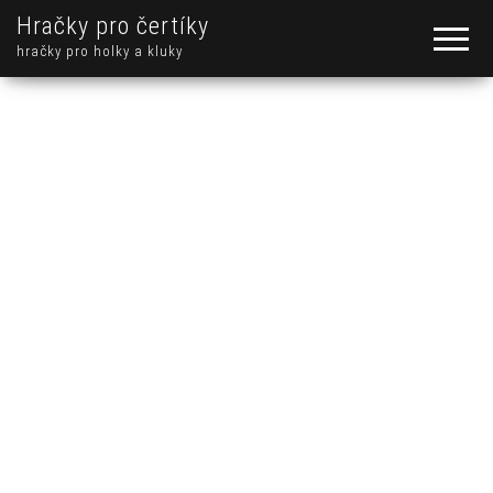
Hračky pro čertíky
hračky pro holky a kluky