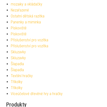
mozaiky a vkládačky
Nezařazené
Ostatní dětská razítka
Panenky a miminka
Pískoviště
Pískoviště
Příslušenství pro vozítka
Příslušenství pro vozítka
Skluzavky
Skluzavky
Šlapadla
Šlapadla
Textilní hračky
Tříkolky
Tříkolky
Víceúčelové dřevěné hry a hračky
Produkty