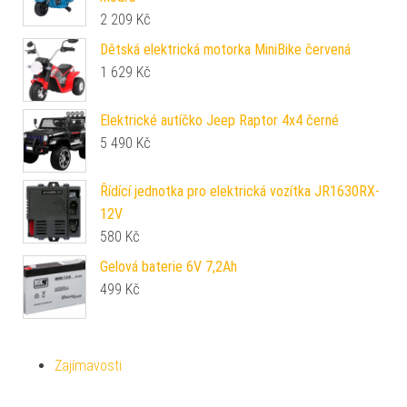
2 209
Kč
Dětská elektrická motorka MiniBike červená
1 629
Kč
Elektrické autíčko Jeep Raptor 4x4 černé
5 490
Kč
Řídící jednotka pro elektrická vozítka JR1630RX-
12V
580
Kč
Gelová baterie 6V 7,2Ah
499
Kč
Zajímavosti