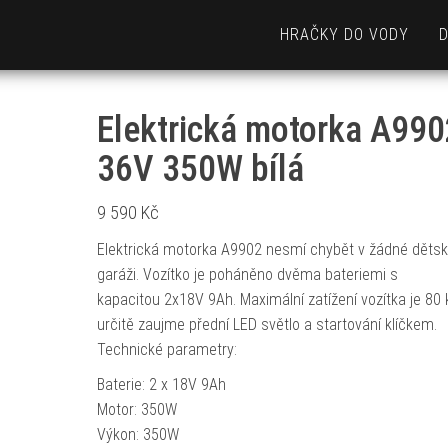
HRAČKY DO VODY
Elektrická motorka A990
36V 350W bílá
9 590
Kč
Elektrická motorka A9902 nesmí chybět v žádné děts
garáži. Vozítko je poháněno dvěma bateriemi s
kapacitou 2x18V 9Ah. Maximální zatížení vozítka je 80 k
určitě zaujme přední LED světlo a startování klíčkem.
Technické parametry:
Baterie: 2 x 18V 9Ah
Motor: 350W
Výkon: 350W