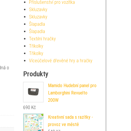
Příslušenství pro vozítka
Skluzavky
Skluzavky
Šlapadla
Šlapadla
Textilní hračky
Tříkolky
Tříkolky
Víceúčelové dřevěné hry a hračky
dná o
Produkty
Mamido Hudební panel pro
Lamborghini Revuelto
200W
690
Kč
Kreativní sada s razítky -
provoz ve městě