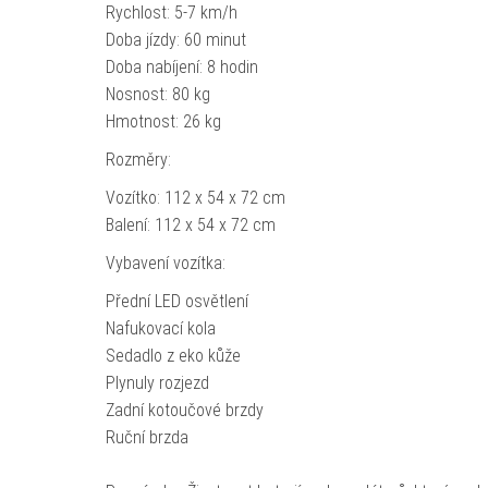
Rychlost: 5-7 km/h
Doba jízdy: 60 minut
Doba nabíjení: 8 hodin
Nosnost: 80 kg
Hmotnost: 26 kg
Rozměry:
Vozítko: 112 x 54 x 72 cm
Balení: 112 x 54 x 72 cm
Vybavení vozítka:
Přední LED osvětlení
Nafukovací kola
Sedadlo z eko kůže
Plynuly rozjezd
Zadní kotoučové brzdy
Ruční brzda