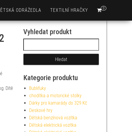
0
DĚTSKÁ ODRÁŽEDLA
TEXTILNÍ HRAČKY
Vyhledat produkt
2
Vyhledávání
ké
Kategorie produktu
g. Dítě
Bublifuky
chodítka a motorické stolky
Dárky pro kamarády do 329 Kč
Deskové hry
Dětská benzínová vozítka
Dětská elektrická vozítka