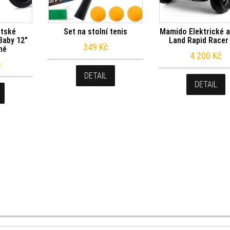
ětské
Set na stolní tenis
Mamido Elektrické 
Baby 12″
Land Rapid Racer 
349
Kč
né
4 200
Kč
č
DETAIL
DETAIL