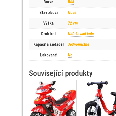
Barva
Bílá
Stav zboží
Nové
Výška
72 cm
Druh kol
Nafukovací kola
Kapacita sedadel
Jednomístné
Lakované
Ne
Související produkty