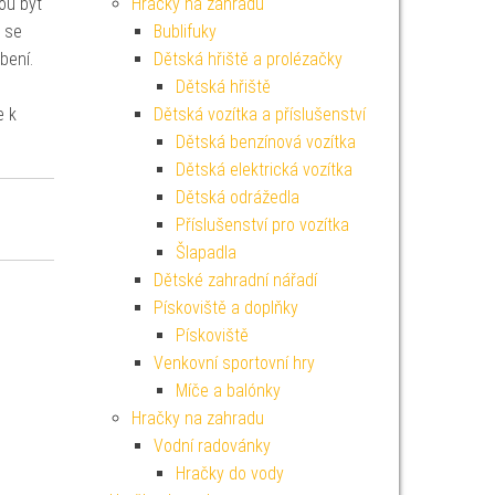
ou být
Hračky na zahradu
ž se
Bublifuky
bení.
Dětská hřiště a prolézačky
Dětská hřiště
e k
Dětská vozítka a příslušenství
Dětská benzínová vozítka
Dětská elektrická vozítka
Dětská odrážedla
Příslušenství pro vozítka
Šlapadla
Dětské zahradní nářadí
Pískoviště a doplňky
Pískoviště
Venkovní sportovní hry
Míče a balónky
Hračky na zahradu
Vodní radovánky
Hračky do vody