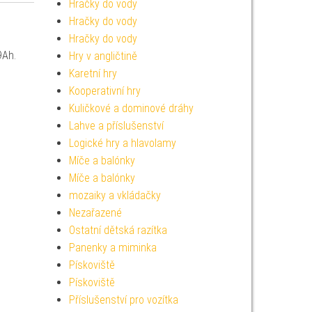
Hračky do vody
Hračky do vody
Hračky do vody
9Ah.
Hry v angličtině
Karetní hry
Kooperativní hry
Kuličkové a dominové dráhy
Lahve a příslušenství
Logické hry a hlavolamy
Míče a balónky
Míče a balónky
mozaiky a vkládačky
Nezařazené
Ostatní dětská razítka
Panenky a miminka
Pískoviště
Pískoviště
Příslušenství pro vozítka