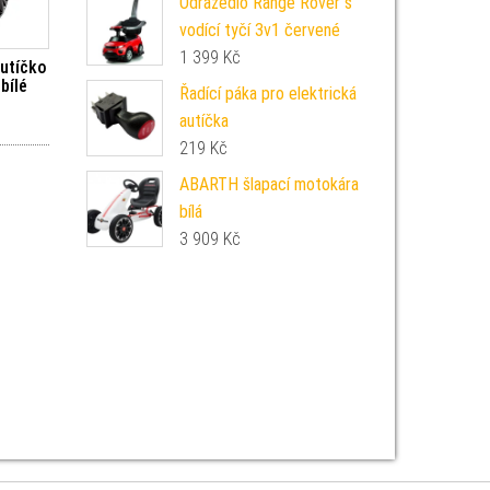
Odrážedlo Range Rover s
vodící tyčí 3v1 červené
1 399
Kč
autíčko
bílé
Řadící páka pro elektrická
autíčka
219
Kč
ABARTH šlapací motokára
bílá
3 909
Kč