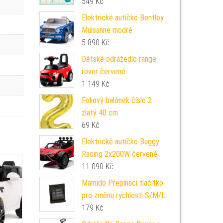
549
Kč
Elektrické autíčko Bentley
Mulsanne modré
5 890
Kč
Dětské odrážedlo range
rover červené
1 149
Kč
Foliový balónek číslo 2
zlatý 40 cm
69
Kč
Elektrické autíčko Buggy
Racing 2x200W červené
11 090
Kč
Mamido Přepínací tlačítko
pro změnu rychlosti S/M/L
179
Kč