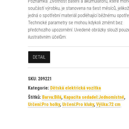
Poznámka: Životnost baterií a akumulátorů, které moh
součástí výrobku, je stanovena na šest měsíců, jeliko
jedná o spotřební materiál podléhající běžnému opotře
Technické parametry se mohou kdykoli změnit bez
předchozího upozornění. Uvedené obrázky slouží pouz
ilustrativním účelům.
DETAIL
SKU:
209221
Kategorie:
Dětská elektrická vozítka
Štítků:
Barva:Bílá
,
Kapacita sedadel:Jednomístné
,
Určení:Pro holky
,
Určení:Pro kluky
,
Výška:72 cm