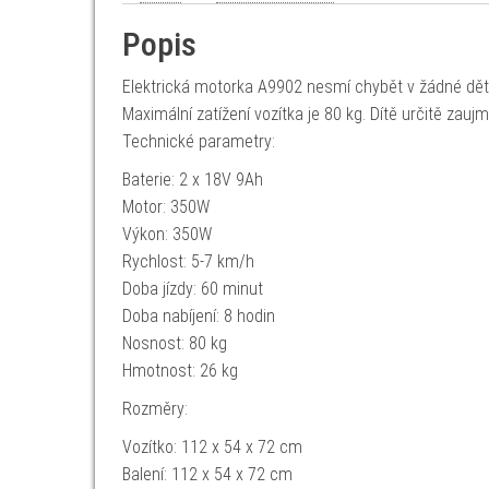
Popis
Elektrická motorka A9902 nesmí chybět v žádné dět
Maximální zatížení vozítka je 80 kg. Dítě určitě zauj
Technické parametry:
Baterie: 2 x 18V 9Ah
Motor: 350W
Výkon: 350W
Rychlost: 5-7 km/h
Doba jízdy: 60 minut
Doba nabíjení: 8 hodin
Nosnost: 80 kg
Hmotnost: 26 kg
Rozměry:
Vozítko: 112 x 54 x 72 cm
Balení: 112 x 54 x 72 cm