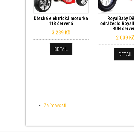
Dětská elektrická motorka
RoyalBaby D
118 červená
odrážedlo Royal
RUN červe
3 289
Kč
2 039
K
DETAIL
DETAIL
Zajímavosti