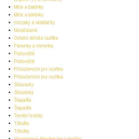
Míče a balónky
Míče a balónky
mozaiky a vkládačky
Nezařazené
Ostatní dětská razítka
Panenky a miminka
Pískoviště
Pískoviště
Příslušenství pro vozítka
Příslušenství pro vozítka
Skluzavky
Skluzavky
Šlapadla
Šlapadla
Textilní hračky
Tříkolky
Tříkolky
Víceúčelové dřevěné hry a hračky