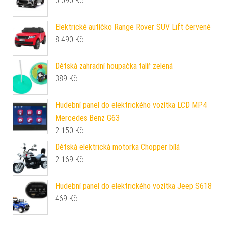
5 090
Kč
Elektrické autíčko Range Rover SUV Lift červené
8 490
Kč
Dětská zahradní houpačka talíř zelená
389
Kč
Hudební panel do elektrického vozítka LCD MP4
Mercedes Benz G63
2 150
Kč
Dětská elektrická motorka Chopper bílá
2 169
Kč
Hudební panel do elektrického vozítka Jeep S618
469
Kč