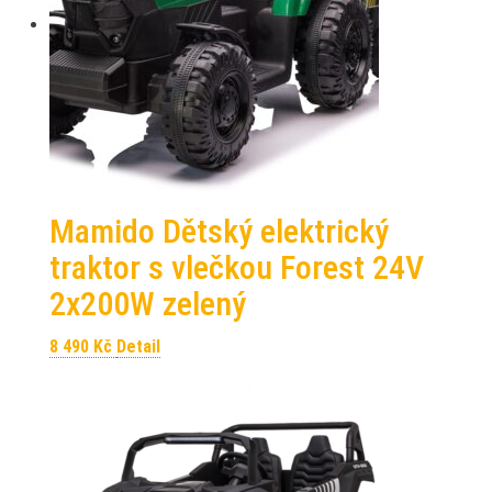
Mamido Dětský elektrický
traktor s vlečkou Forest 24V
2x200W zelený
8 490
Kč
Detail