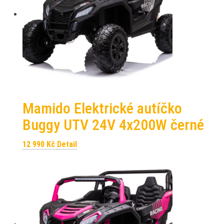
Mamido Elektrické autíčko
Buggy UTV 24V 4x200W černé
12 990
Kč
Detail