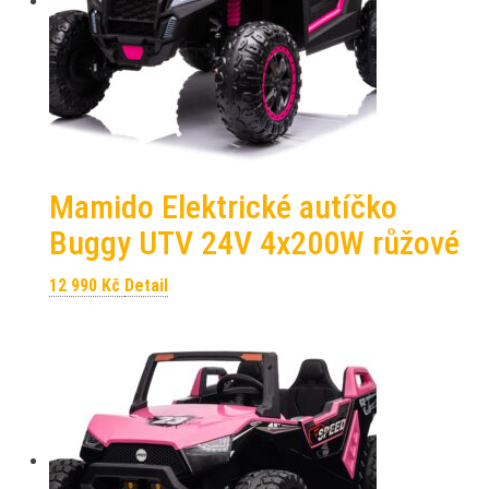
Mamido Elektrické autíčko
Buggy UTV 24V 4x200W růžové
12 990
Kč
Detail