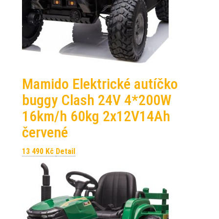
Mamido Elektrické autíčko
buggy Clash 24V 4*200W
16km/h 60kg 2x12V14Ah
červené
13 490
Kč
Detail