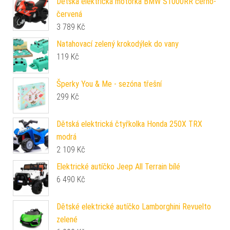
Dětská elektrická motorka BMW S1000RR černo-
červená
3 789
Kč
Natahovací zelený krokodýlek do vany
119
Kč
Šperky You & Me - sezóna třešní
299
Kč
Dětská elektrická čtyřkolka Honda 250X TRX
modrá
2 109
Kč
Elektrické autíčko Jeep All Terrain bílé
6 490
Kč
Dětské elektrické autíčko Lamborghini Revuelto
zelené