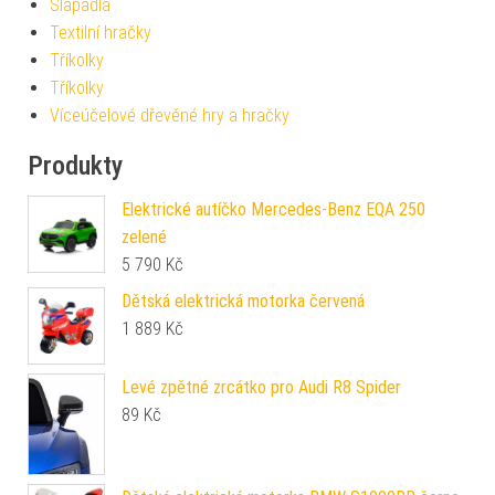
Šlapadla
Textilní hračky
Tříkolky
Tříkolky
Víceúčelové dřevěné hry a hračky
Produkty
Elektrické autíčko Mercedes-Benz EQA 250
zelené
5 790
Kč
Dětská elektrická motorka červená
1 889
Kč
Levé zpětné zrcátko pro Audi R8 Spider
89
Kč