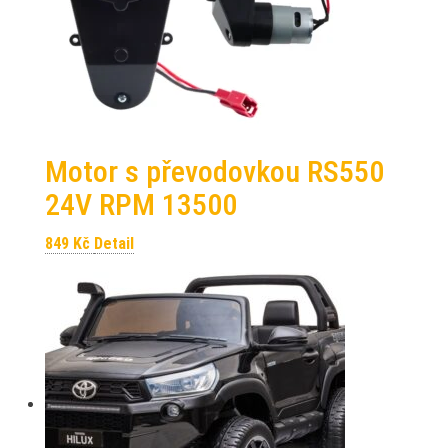
Motor s převodovkou RS550
24V RPM 13500
849
Kč
Detail