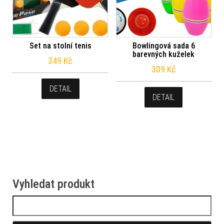
Set na stolní tenis
Bowlingová sada 6
barevných kuželek
349
Kč
309
Kč
DETAIL
DETAIL
Vyhledat produkt
Vyhledávání