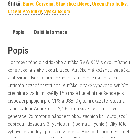
Štítků:
Barva:Červená
,
Stav zboží:Nové
,
Určení:Pro holky
,
Určení:Pro kluky
,
Výška:68 cm
Popis
Další informace
Popis
Licencovaného elektrického autíčka BMW X6M s dvoumístnou
konstrukcí a elektrickou brzdou. Autíčko má koženou sedačku
a otevírací dveře a pro bezpečnost dítěte je na sedačce
umístěn bezpečnostní pas. Autíčko je také vybaveno svítícími
předními a zadními světly. Pro malé hudební nadšence je k
dispozici připojení pro MP3 a USB. Digitální ukazatel stavu a
nabití baterií. Autíčko má 2,4 GHz dálkové ovládání nové
generace. 2x motor s náhonem obou zadních kol. Auto jezdí
dopředu i dozadu s 3 rychlostmi ( pomalu, rychle ). Díky této
výbavě je vhodný i pro jízdu v terénu. Možnost i pro menší děti