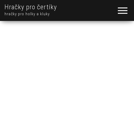
Hračky pro čertíky
hračky pro holky a kluky