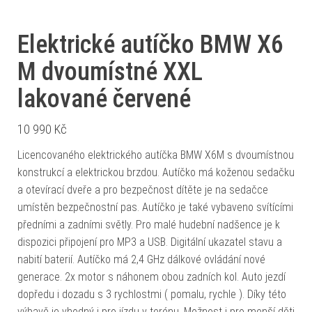
Elektrické autíčko BMW X6
M dvoumístné XXL
lakované červené
10 990
Kč
Licencovaného elektrického autíčka BMW X6M s dvoumístnou
konstrukcí a elektrickou brzdou. Autíčko má koženou sedačku
a otevírací dveře a pro bezpečnost dítěte je na sedačce
umístěn bezpečnostní pas. Autíčko je také vybaveno svítícími
předními a zadními světly. Pro malé hudební nadšence je k
dispozici připojení pro MP3 a USB. Digitální ukazatel stavu a
nabití baterií. Autíčko má 2,4 GHz dálkové ovládání nové
generace. 2x motor s náhonem obou zadních kol. Auto jezdí
dopředu i dozadu s 3 rychlostmi ( pomalu, rychle ). Díky této
výbavě je vhodný i pro jízdu v terénu. Možnost i pro menší děti