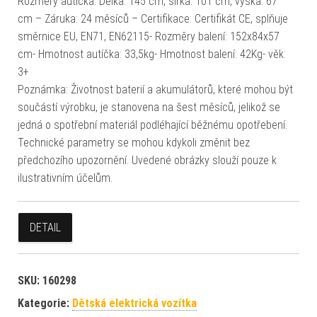
Rozměry autíčka: Délka: 145 cm, šířka: 101 cm, výška: 67
cm – Záruka: 24 měsíců – Certifikace: Certifikát CE, splňuje
směrnice EU, EN71, EN62115- Rozměry balení: 152x84x57
cm- Hmotnost autíčka: 33,5kg- Hmotnost balení: 42Kg- věk:
3+
Poznámka: Životnost baterií a akumulátorů, které mohou být
součástí výrobku, je stanovena na šest měsíců, jelikož se
jedná o spotřební materiál podléhající běžnému opotřebení.
Technické parametry se mohou kdykoli změnit bez
předchozího upozornění. Uvedené obrázky slouží pouze k
ilustrativním účelům.
DETAIL
SKU:
160298
Kategorie:
Dětská elektrická vozítka