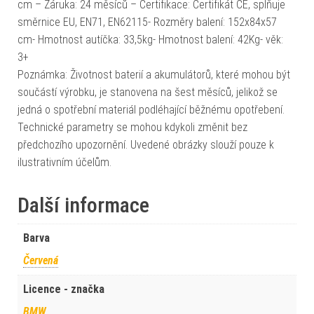
cm – Záruka: 24 měsíců – Certifikace: Certifikát CE, splňuje
směrnice EU, EN71, EN62115- Rozměry balení: 152x84x57
cm- Hmotnost autíčka: 33,5kg- Hmotnost balení: 42Kg- věk:
3+
Poznámka: Životnost baterií a akumulátorů, které mohou být
součástí výrobku, je stanovena na šest měsíců, jelikož se
jedná o spotřební materiál podléhající běžnému opotřebení.
Technické parametry se mohou kdykoli změnit bez
předchozího upozornění. Uvedené obrázky slouží pouze k
ilustrativním účelům.
Další informace
Barva
Červená
Licence - značka
BMW