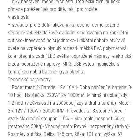
– díky nastavení menší rychlosti. Toto exkluzivní autíčko
přinese potěšení jak pro dítě, tak i pro rodiče.
Vlastnosti:
– sedadlo: pro 2 děti- lakovaná karoserie- černé kožené
sedadlo- 2,4 GHz dálkové ovládání s párováním na konkrétní
autíčko- inovovaná řídící jednotka- Unikátní nahoře otvíravé
dveře na vzpěrách- plynulý rozjezd- měkká EVA polymerová
kola- přední a zadní LED světla- odpružené nápravy- elektrická
brzda- odpružené nápravy- MP3, USB vstup- nabíječka s
kontrolkou nabití baterie- krycí plachta
Technické parametry:
– Počet míst: 2- Baterie: 12V 10AH- Doba nabíjení el.baterie: 8-
10 hod.- Nabíječka: 220V/12V 1000mA- Minimální doba jízdy:
1-2 hod. (v závislosti na způsobu jízdy a druhu terénu)- Motor:
2 x 12V / 120W / 20000RPM- Převodovka: 3.stupně vpřed, 1
vzad- Maximální stoupání: 10% – Maximální nosnost: 50 kg
(testováno 50Kg)- Vhodný terén: Pevný i nezpevněný (tráva)-
Rozměry autíčka: Délka: 145 cm, šířka: 101 cm, výška: 67