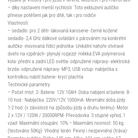
– díky nastavení menší rychlosti. Toto exkluzivní autíčko
přinese potěšení jak pro dítě, tak i pro rodiče.
Vlastnosti:
– sedadlo: pro 2 děti- lakovaná karoserie- černé kožené
sedadlo- 2,4 GHz dálkové ovládání s párováním na konkrétní
autíčko- inovovaná řídící jednotka- Unikátní nahoře otvíravé
dveře na vzpěrách- plynulý rozjezd- měkká EVA polymerová
kola- přední a zadní LED světla- odpružené nápravy- elektrická
brzda- odpružené nápravy- MP3, USB vstup- nabíječka s
kontrolkou nabití baterie- krycí plachta
Technické parametry:
– Počet míst: 2- Baterie: 12V 10AH- Doba nabíjení el.baterie: 8-
10 hod.- Nabíječka: 220V/12V 1000mA- Minimální doba jízdy:
1-2 hod. (v závislosti na způsobu jízdy a druhu terénu)- Motor:
2 x 12V / 120W / 20000RPM- Převodovka: 3.stupně vpřed, 1
vzad- Maximální stoupání: 10% – Maximální nosnost: 50 kg
(testováno 50Kg)- Vhodný terén: Pevný i nezpevněný (tráva)-