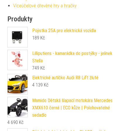
Víceúčelové dřevěné hry a hračky
Produkty
Pojistka 25A pro elektrická vozidla
189
Kč
Lilliputiens - kamarádka do postýlky - jelínek
Stella
749
Kč
Elektrické autíčko Audi R8 Lift žluté
4 139
Kč
Mamido Dětská šlapací motokára Mercedes
XMX610 černá | ECO kůže | Polohovatelné
sedadlo
4 690
Kč