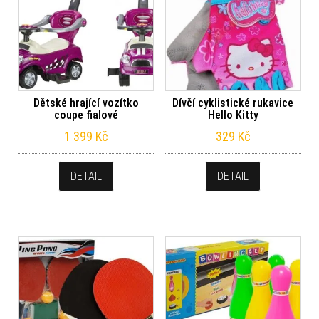
Dětské hrající vozítko
Dívčí cyklistické rukavice
coupe fialové
Hello Kitty
1 399
Kč
329
Kč
DETAIL
DETAIL