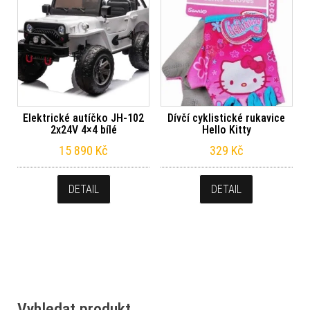
Elektrické autíčko JH-102
Dívčí cyklistické rukavice
2x24V 4×4 bílé
Hello Kitty
15 890
Kč
329
Kč
DETAIL
DETAIL
Vyhledat produkt