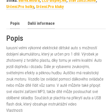
Štítků:
Barva:Modrá
,
LCD displej:Ne
,
Stav zboží:Nové
,
Určení:Pro holky
,
Určení:Pro kluky
Popis
Další informace
Popis
luxusní velmi výkonné elektrické dětské auto s možností
dobíjení akumulátoru, který je určen pro 1 dítě. Výrobek je
zhotovený z tvrdého plastu, díky tomu je velmi kvalitní. Auto
jezdí dopředu i dozadu. Dále je vybaveno zvukovými,
světelnými efekty a pěknou hudbu. Autíčko má realistický
zvuk motoru. Vozidlo lze ovládat pomocí dálkového ovládače
nebo může dítě řídit vůz samo. V autě můžete také připojit
své vlastní zařízení MP3, takže dítě může poslouchat své
oblíbené skladby. Součásti je plachta na přikrytí auta a USB
flash disk, který obsahuje instruktážní video.
Vlastnosti: