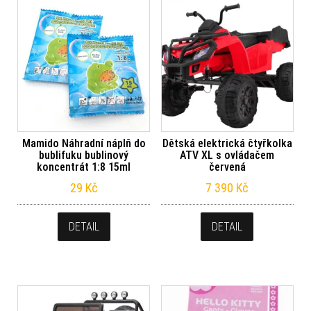
Mamido Náhradní náplň do
Dětská elektrická čtyřkolka
bublifuku bublinový
ATV XL s ovládačem
koncentrát 1:8 15ml
červená
29
Kč
7 390
Kč
DETAIL
DETAIL