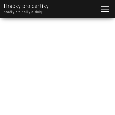
Hračky pro čertíky
hračky pro holky a kluky