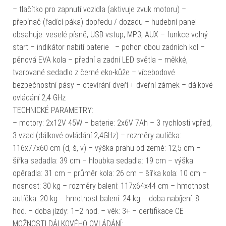
– tlačítko pro zapnutí vozidla (aktivuje zvuk motoru) –
přepínač (řadící páka) dopředu / dozadu – hudební panel
obsahuje: veselé písně, USB vstup, MP3, AUX – funkce volný
start – indikátor nabití baterie – pohon obou zadních kol –
pěnová EVA kola – přední a zadní LED světla – měkké,
tvarované sedadlo z černé eko-kůže – vícebodové
bezpečnostní pásy – otevírání dveří + dveřní zámek – dálkové
ovládání 2,4 GHz
TECHNICKÉ PARAMETRY:
– motory: 2x12V 45W – baterie: 2x6V 7Ah – 3 rychlosti vpřed,
3 vzad (dálkové ovládání 2,4GHz) – rozměry autíčka:
116x77x60 cm (d, š, v) – výška prahu od země: 12,5 cm –
šířka sedadla: 39 cm – hloubka sedadla: 19 cm – výška
opěradla: 31 cm – průměr kola: 26 cm – šířka kola: 10 cm –
nosnost: 30 kg – rozměry balení: 117x64x44 cm – hmotnost
autíčka: 20 kg – hmotnost balení: 24 kg – doba nabíjení: 8
hod. – doba jízdy: 1–2 hod. – věk: 3+ – certifikace CE
MOŽNOSTI DÁLKOVÉHO OVLÁDÁNÍ: