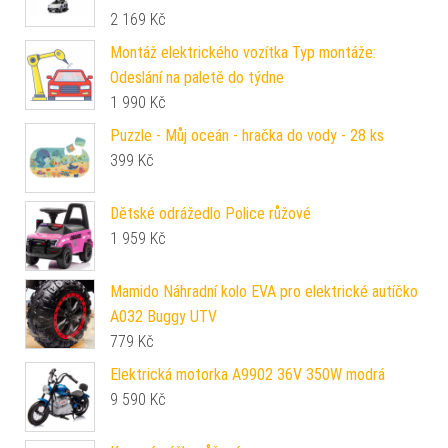
2 169
Kč
Montáž elektrického vozítka Typ montáže:
Odeslání na paletě do týdne
1 990
Kč
Puzzle - Můj oceán - hračka do vody - 28 ks
399
Kč
Dětské odrážedlo Police růžové
1 959
Kč
Mamido Náhradní kolo EVA pro elektrické autíčko
A032 Buggy UTV
779
Kč
Elektrická motorka A9902 36V 350W modrá
9 590
Kč