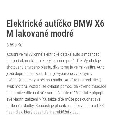
Elektrické autíčko BMW X6
M lakované modré
6 590
Kč
luxusní velmi výkonné elektrické dětské auto s možností
dobíjení akumulátoru, který je určen pro 1 dítě. Výrobek je
zhotovený z tvrdého plastu, díky tomu je velmi kvalitní. Auto
jezdí dopředu i dozadu. Dále je vybaveno zvukovými,
světelnými efekty a pěknou hudbu. Autíčko má realistický
zvuk motoru. Vozidlo lze ovládat pomocí dálkového ovládače
nebo může dítě řídit vůz samo. V autě můžete také připojit
své vlastní zařízení MP3, takže dítě může poslouchat své
oblíbené skladby. Součásti je plachta na přikrytí auta a USB
flash disk, který obsahuje instruktážní video.