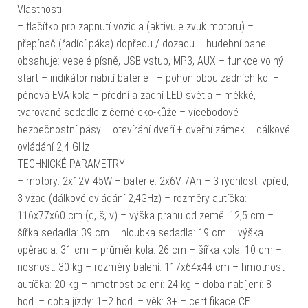
Vlastnosti:
– tlačítko pro zapnutí vozidla (aktivuje zvuk motoru) –
přepínač (řadící páka) dopředu / dozadu – hudební panel
obsahuje: veselé písně, USB vstup, MP3, AUX – funkce volný
start – indikátor nabití baterie – pohon obou zadních kol –
pěnová EVA kola – přední a zadní LED světla – měkké,
tvarované sedadlo z černé eko-kůže – vícebodové
bezpečnostní pásy – otevírání dveří + dveřní zámek – dálkové
ovládání 2,4 GHz
TECHNICKÉ PARAMETRY:
– motory: 2x12V 45W – baterie: 2x6V 7Ah – 3 rychlosti vpřed,
3 vzad (dálkové ovládání 2,4GHz) – rozměry autíčka:
116x77x60 cm (d, š, v) – výška prahu od země: 12,5 cm –
šířka sedadla: 39 cm – hloubka sedadla: 19 cm – výška
opěradla: 31 cm – průměr kola: 26 cm – šířka kola: 10 cm –
nosnost: 30 kg – rozměry balení: 117x64x44 cm – hmotnost
autíčka: 20 kg – hmotnost balení: 24 kg – doba nabíjení: 8
hod. – doba jízdy: 1–2 hod. – věk: 3+ – certifikace CE