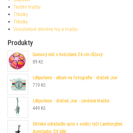
Textilní hračky
Tříkolky
Tříkolky
Víceúčelové dřevěné hry a hračky
Produkty
Gumový míč s hvězdami 24 cm růžový
89
Kč
Lilliputiens - album na fotografie - dráček Joe
719
Kč
Lilliputiens - dráček Joe - závěsná hračka
449
Kč
Dětské odrážedlo auto s vodící tyčí Lamborghini
Aventador SV bílé