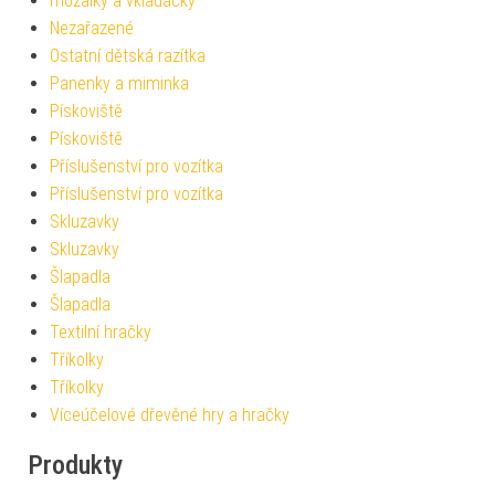
mozaiky a vkládačky
Nezařazené
Ostatní dětská razítka
Panenky a miminka
Pískoviště
Pískoviště
Příslušenství pro vozítka
Příslušenství pro vozítka
Skluzavky
Skluzavky
Šlapadla
Šlapadla
Textilní hračky
Tříkolky
Tříkolky
Víceúčelové dřevěné hry a hračky
Produkty