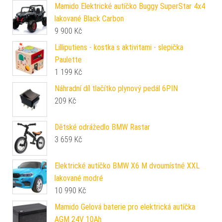
Mamido Elektrické autíčko Buggy SuperStar 4x4
lakované Black Carbon
9 900
Kč
Lilliputiens - kostka s aktivitami - slepička
Paulette
1 199
Kč
Náhradní díl tlačítko plynový pedál 6PIN
209
Kč
Dětské odrážedlo BMW Rastar
3 659
Kč
Elektrické autíčko BMW X6 M dvoumístné XXL
lakované modré
10 990
Kč
Mamido Gelová baterie pro elektrická autíčka
AGM 24V 10Ah