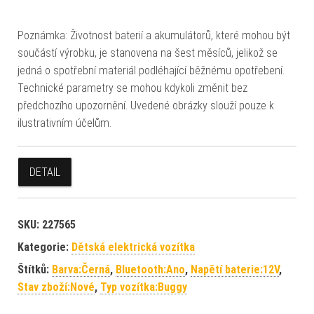
Poznámka: Životnost baterií a akumulátorů, které mohou být
součástí výrobku, je stanovena na šest měsíců, jelikož se
jedná o spotřební materiál podléhající běžnému opotřebení.
Technické parametry se mohou kdykoli změnit bez
předchozího upozornění. Uvedené obrázky slouží pouze k
ilustrativním účelům.
DETAIL
SKU:
227565
Kategorie:
Dětská elektrická vozítka
Štítků:
Barva:Černá
,
Bluetooth:Ano
,
Napětí baterie:12V
,
Stav zboží:Nové
,
Typ vozítka:Buggy