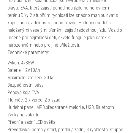
pravidla řízení.Kola autíčka jsou vyrobena z měkkého
plastu EVA, který zajistí pohodlnou jízdu na nerovném
terénu.Díky 2 stupňům rychlosti lze snadno manipulovat s
kopci, nepravidelnostmi nebo trávou. Hudební modul s
naloženými veselými písněmi zajistí radostnou jízdu. Vozidlo
určené pro nejmladší děti, skvěle funguje jako dárek k
narozeninám nebo pro jiné příležitosti.
Technické parametry:
Výkon: 4x35W
Baterie: 12V10Ah
Maximální zatížení: 30 kg
Bezpečnostní pásy
Pěnová kola EVA
Tlumiče: 2 x vpřed, 2 x vzad
Hudební panel: MP3,předehrané melodie, USB, Bluetooth
Zvuky na volantu
Přední a zadní LED světla
Převodovka: pomalý start, přední / zadní, 3 rychlostní stupně