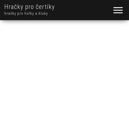
Hračky pro čertíky
hračky pro holky a kluky