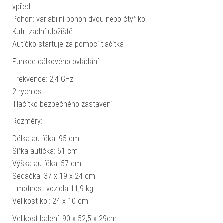
vpřed
Pohon: variabilní pohon dvou nebo čtyř kol
Kufr: zadní uložiště
Autíčko startuje za pomocí tlačítka
Funkce dálkového ovládání:
Frekvence: 2,4 GHz
2 rychlosti
Tlačítko bezpečného zastavení
Rozměry:
Délka autíčka: 95 cm
Šířka autíčka: 61 cm
Výška autíčka: 57 cm
Sedačka: 37 x 19 x 24 cm
Hmotnost vozidla 11,9 kg
Velikost kol: 24 x 10 cm
Velikost balení: 90 x 52,5 x 29cm