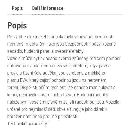
Popis
Další informace
Popis
Při výrobě elektrického autíčka byla věnována pozornost
nejmenším detailům, jako jsou bezpečnostní pásy, kožené
sedadlo, hudební panel a světelné efekty.
Vozidlo může být ovládáno dvěma způsoby, rodičem pomocí
dálkového ovládání nebo nezávisle dítětem, když již zná
pravidla řízení.Kola autíčka jsou vyrobena z měkkého
plastu EVA, který zajistí pohodlnou jízdu na nerovném
terénu.Díky 2 stupňům rychlosti lze snadno manipulovat s
kopci, nepravidelnostmi nebo trávou. Hudební modul s
naloženými veselými písněmi zajistí radostnou jízdu. Vozidlo
určené pro nejmladší děti, skvěle funguje jako dárek k
narozeninám nebo pro jiné příležitosti.
Technické parametry: