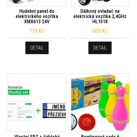
Hudební panel do
Dálkový ovladač na
elektrického vozítka
elektrická vozítka 2,4GHz
XMX613 24V
HL1518
739
Kč
609
Kč
DETAIL
DETAIL
Vlastní SPZ + řidičský
Bowlingová sada 6