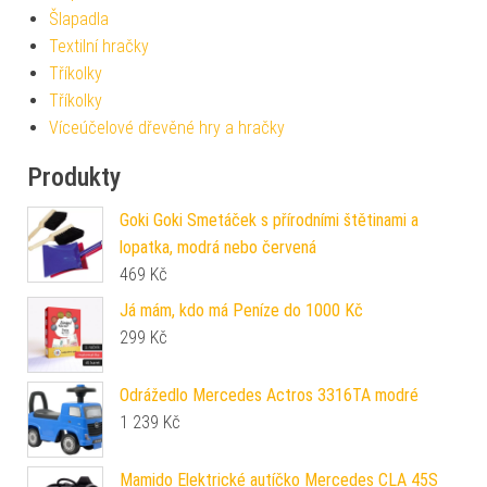
Šlapadla
Textilní hračky
Tříkolky
Tříkolky
Víceúčelové dřevěné hry a hračky
Produkty
Goki Goki Smetáček s přírodními štětinami a
lopatka, modrá nebo červená
469
Kč
Já mám, kdo má Peníze do 1000 Kč
299
Kč
Odrážedlo Mercedes Actros 3316TA modré
1 239
Kč
Mamido Elektrické autíčko Mercedes CLA 45S