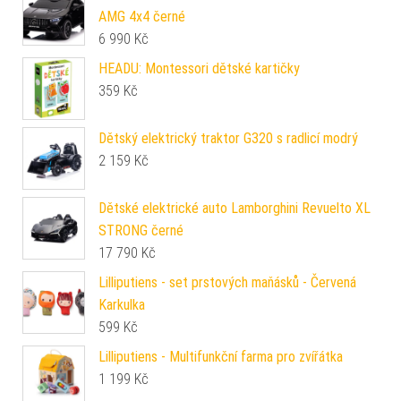
AMG 4x4 černé
6 990
Kč
HEADU: Montessori dětské kartičky
359
Kč
Dětský elektrický traktor G320 s radlicí modrý
2 159
Kč
Dětské elektrické auto Lamborghini Revuelto XL
STRONG černé
17 790
Kč
Lilliputiens - set prstových maňásků - Červená
Karkulka
599
Kč
Lilliputiens - Multifunkční farma pro zvířátka
1 199
Kč