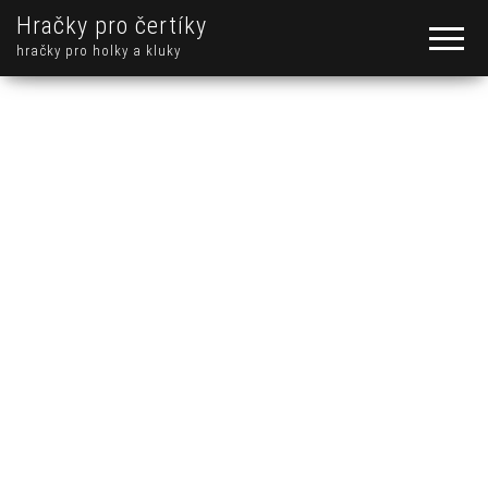
Hračky pro čertíky
hračky pro holky a kluky