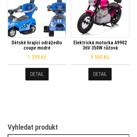
Dětské hrající odrážedlo
Elektrická motorka A9902
coupe modré
36V 350W růžová
1 399
Kč
9 590
Kč
DETAIL
DETAIL
Vyhledat produkt