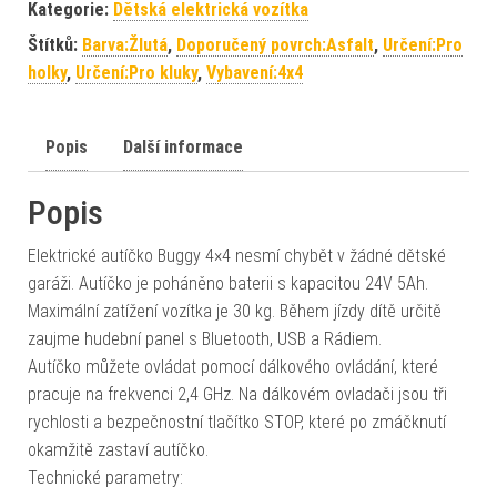
Kategorie:
Dětská elektrická vozítka
Štítků:
Barva:Žlutá
,
Doporučený povrch:Asfalt
,
Určení:Pro
holky
,
Určení:Pro kluky
,
Vybavení:4x4
Popis
Další informace
Popis
Elektrické autíčko Buggy 4×4 nesmí chybět v žádné dětské
garáži. Autíčko je poháněno baterii s kapacitou 24V 5Ah.
Maximální zatížení vozítka je 30 kg. Během jízdy dítě určitě
zaujme hudební panel s Bluetooth, USB a Rádiem.
Autíčko můžete ovládat pomocí dálkového ovládání, které
pracuje na frekvenci 2,4 GHz. Na dálkovém ovladači jsou tři
rychlosti a bezpečnostní tlačítko STOP, které po zmáčknutí
okamžitě zastaví autíčko.
Technické parametry: