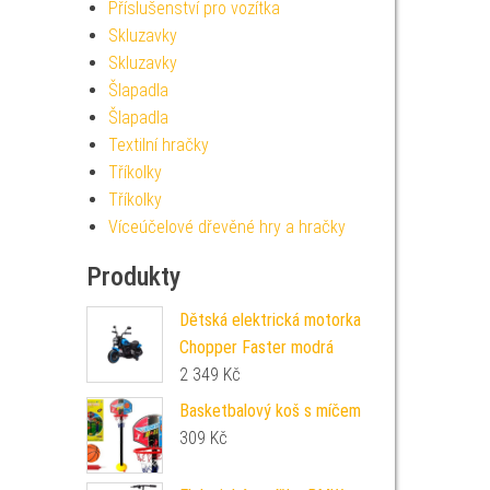
Příslušenství pro vozítka
Skluzavky
Skluzavky
Šlapadla
Šlapadla
Textilní hračky
Tříkolky
Tříkolky
Víceúčelové dřevěné hry a hračky
Produkty
Dětská elektrická motorka
Chopper Faster modrá
2 349
Kč
Basketbalový koš s míčem
309
Kč