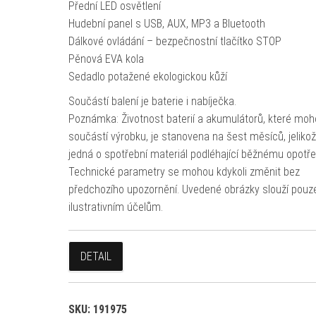
Přední LED osvětlení
Hudební panel s USB, AUX, MP3 a Bluetooth
Dálkové ovládání – bezpečnostní tlačítko STOP
Pěnová EVA kola
Sedadlo potažené ekologickou kůží
Součástí balení je baterie i nabíječka.
Poznámka: Životnost baterií a akumulátorů, které moh
součástí výrobku, je stanovena na šest měsíců, jeliko
jedná o spotřební materiál podléhající běžnému opotře
Technické parametry se mohou kdykoli změnit bez
předchozího upozornění. Uvedené obrázky slouží pouz
ilustrativním účelům.
DETAIL
SKU:
191975