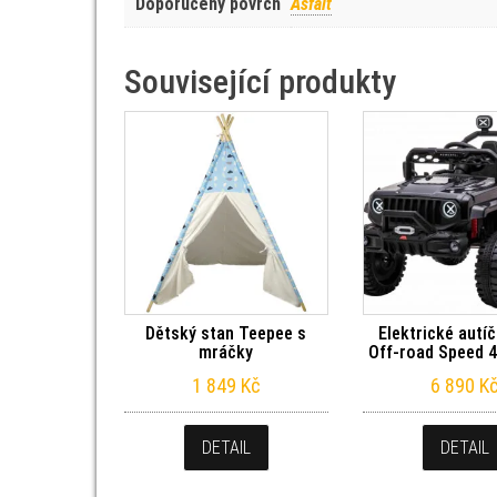
Doporučený povrch
Asfalt
Související produkty
Dětský stan Teepee s
Elektrické autí
mráčky
Off-road Speed 4
1 849
Kč
6 890
K
DETAIL
DETAIL