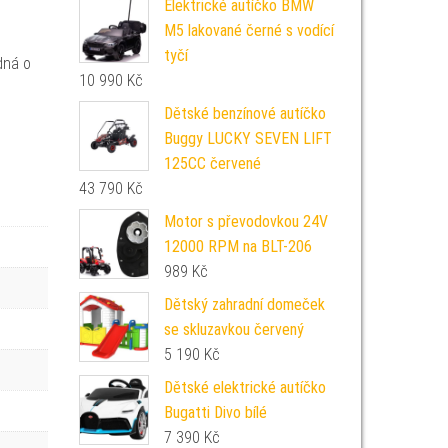
Elektrické autíčko BMW
M5 lakované černé s vodící
tyčí
dná o
10 990
Kč
Dětské benzínové autíčko
Buggy LUCKY SEVEN LIFT
125CC červené
43 790
Kč
Motor s převodovkou 24V
12000 RPM na BLT-206
989
Kč
Dětský zahradní domeček
se skluzavkou červený
5 190
Kč
Dětské elektrické autíčko
Bugatti Divo bílé
7 390
Kč