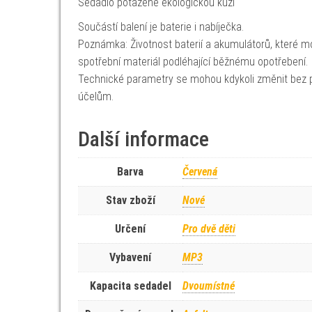
Sedadlo potažené ekologickou kůží
Součástí balení je baterie i nabíječka.
Poznámka: Životnost baterií a akumulátorů, které mo
spotřební materiál podléhající běžnému opotřebení.
Technické parametry se mohou kdykoli změnit bez p
účelům.
Další informace
Barva
Červená
Stav zboží
Nové
Určení
Pro dvě děti
Vybavení
MP3
Kapacita sedadel
Dvoumístné