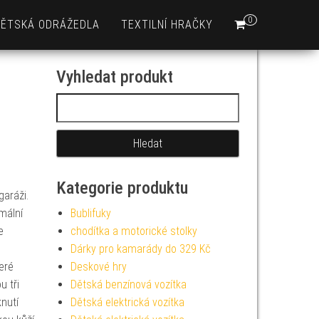
0
DĚTSKÁ ODRÁŽEDLA
TEXTILNÍ HRAČKY
Vyhledat produkt
Vyhledávání
Kategorie produktu
aráži.
mální
Bublifuky
e
chodítka a motorické stolky
Dárky pro kamarády do 329 Kč
eré
Deskové hry
u tři
Dětská benzínová vozítka
nutí
Dětská elektrická vozítka