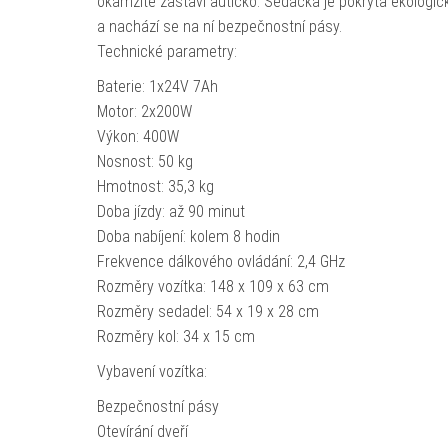
okamžitě zastaví autíčko. Sedačka je pokryta ekologic
a nachází se na ní bezpečnostní pásy.
Technické parametry:
Baterie: 1x24V 7Ah
Motor: 2x200W
Výkon: 400W
Nosnost: 50 kg
Hmotnost: 35,3 kg
Doba jízdy: až 90 minut
Doba nabíjení: kolem 8 hodin
Frekvence dálkového ovládání: 2,4 GHz
Rozměry vozítka: 148 x 109 x 63 cm
Rozměry sedadel: 54 x 19 x 28 cm
Rozměry kol: 34 x 15 cm
Vybavení vozítka:
Bezpečnostní pásy
Otevírání dveří