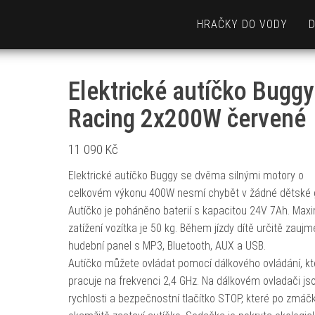
HRAČKY DO VODY
Elektrické autíčko Buggy
Racing 2x200W červené
11 090
Kč
Elektrické autíčko Buggy se dvěma silnými motory o
celkovém výkonu 400W nesmí chybět v žádné dětské g
Autíčko je poháněno baterií s kapacitou 24V 7Ah. Maxi
zatížení vozítka je 50 kg. Během jízdy dítě určitě zaujm
hudební panel s MP3, Bluetooth, AUX a USB.
Autíčko můžete ovládat pomocí dálkového ovládání, kt
pracuje na frekvenci 2,4 GHz. Na dálkovém ovladači jso
rychlosti a bezpečnostní tlačítko STOP, které po zmáčk