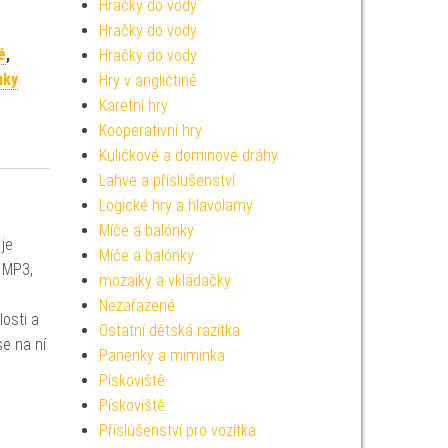
Hračky do vody
Hračky do vody
é
,
Hračky do vody
uky
Hry v angličtině
Karetní hry
Kooperativní hry
Kuličkové a dominové dráhy
Lahve a příslušenství
Logické hry a hlavolamy
Míče a balónky
je
Míče a balónky
s MP3,
mozaiky a vkládačky
Nezařazené
losti a
Ostatní dětská razítka
se na ní
Panenky a miminka
Pískoviště
Pískoviště
Příslušenství pro vozítka