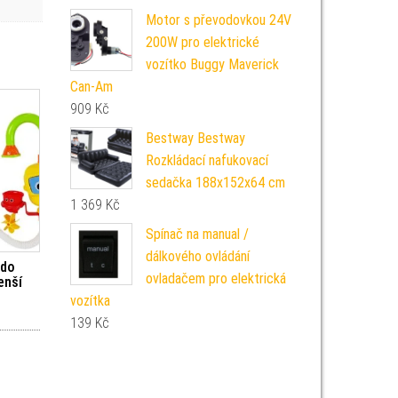
Motor s převodovkou 24V
200W pro elektrické
vozítko Buggy Maverick
Can-Am
909
Kč
Bestway Bestway
Rozkládací nafukovací
sedačka 188x152x64 cm
1 369
Kč
Spínač na manual /
dálkového ovládání
 do
ovladačem pro elektrická
enší
vozítka
139
Kč