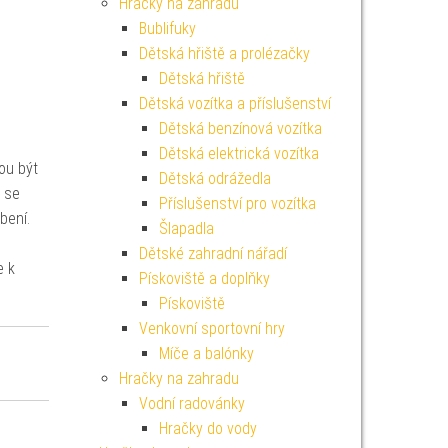
Hračky na zahradu
Bublifuky
Dětská hřiště a prolézačky
Dětská hřiště
Dětská vozítka a příslušenství
Dětská benzínová vozítka
Dětská elektrická vozítka
ou být
Dětská odrážedla
ž se
Příslušenství pro vozítka
bení.
Šlapadla
Dětské zahradní nářadí
e k
Pískoviště a doplňky
Pískoviště
Venkovní sportovní hry
Míče a balónky
Hračky na zahradu
Vodní radovánky
Hračky do vody