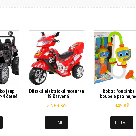
čko jeep
Dětská elektrická motorka
Robot fontánka
×4 černé
118 červená
koupele pro nejm
č
3 289
Kč
349
Kč
DETAIL
DETAIL