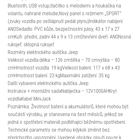
Bluetooth, USB vstup,tlačítko s melodiemi a houkačka na
volantu, nahrané melodie,Nový panel s režimem „SPORT“
(zvuky vozidla po sešlápnutí pedál plynu)Indikátor nabíjení:
ANOSedadlo: PVC kůže, bezpečnostní pásy, 43 x 17 x 27
cmKufr: přední, zadní 44 x 9 x 13 cmOtevření dveří: ANONosná
rukojeť: sklopná rukojeť
Rozměry elektrického autíčka Jeep:
Velikost vozidla:délka – 126 cmšířka – 70 cmvýška – 80
cmHmotnost vozidla: 19 kgVelikost balení: 117 x 68 x 43
cmHmotnost balení: 23 kgMaximální zatížení: 35 kg
Další vybavení elektrického autíčka Jeep:
Instrukce + montážní sadaNabíječka – 12V1000AHKryt
vozidlaKabel MiniJack
Poznámka: Životnost baterií a akumulátorů, které mohou být
součástí výrobku, je stanovena na šest měsíců, jelikož se
jedná o spotřební materiál podléhající běžnému opotřebení.
Technické parametry se mohou kdykoli změnit bez
předchozího upozornění. Uvedené obrázky slouží pouze k