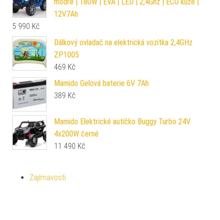
modré | 180W | EVA | LED | 2,4Ghz | ECO kůže |
12V7Ah
5 990
Kč
Dálkový ovladač na elektrická vozítka 2,4GHz
ZP1005
469
Kč
Mamido Gelová baterie 6V 7Ah
389
Kč
Mamido Elektrické autíčko Buggy Turbo 24V
4x200W černé
11 490
Kč
Zajímavosti