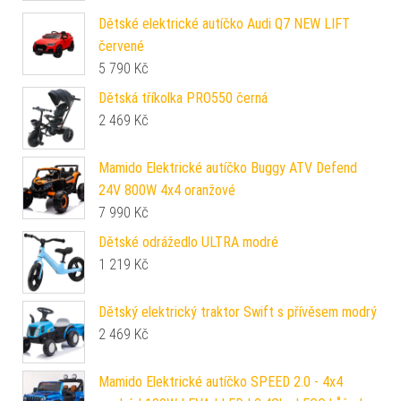
Dětské elektrické autíčko Audi Q7 NEW LIFT
červené
5 790
Kč
Dětská tříkolka PRO550 černá
2 469
Kč
Mamido Elektrické autíčko Buggy ATV Defend
24V 800W 4x4 oranžové
7 990
Kč
Dětské odrážedlo ULTRA modré
1 219
Kč
Dětský elektrický traktor Swift s přívěsem modrý
2 469
Kč
Mamido Elektrické autíčko SPEED 2.0 - 4x4