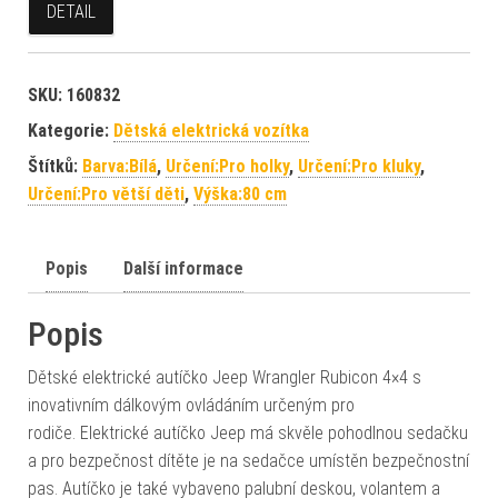
DETAIL
SKU:
160832
Kategorie:
Dětská elektrická vozítka
Štítků:
Barva:Bílá
,
Určení:Pro holky
,
Určení:Pro kluky
,
Určení:Pro větší děti
,
Výška:80 cm
Popis
Další informace
Popis
Dětské elektrické autíčko Jeep Wrangler Rubicon 4×4 s
inovativním dálkovým ovládáním určeným pro
rodiče. Elektrické autíčko Jeep má skvěle pohodlnou sedačku
a pro bezpečnost dítěte je na sedačce umístěn bezpečnostní
pas. Autíčko je také vybaveno palubní deskou, volantem a