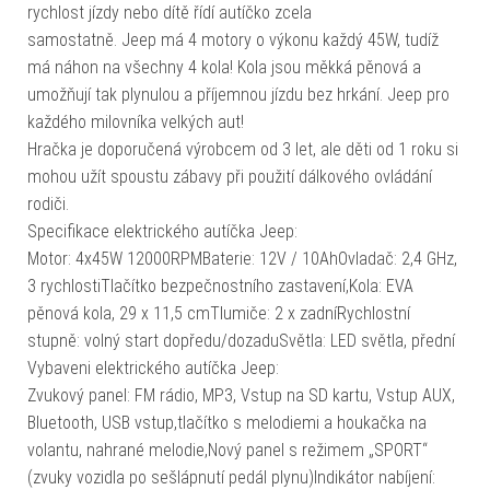
rychlost jízdy nebo dítě řídí autíčko zcela
samostatně. Jeep má 4 motory o výkonu každý 45W, tudíž
má náhon na všechny 4 kola! Kola jsou měkká pěnová a
umožňují tak plynulou a příjemnou jízdu bez hrkání. Jeep pro
každého milovníka velkých aut!
Hračka je doporučená výrobcem od 3 let, ale děti od 1 roku si
mohou užít spoustu zábavy při použití dálkového ovládání
rodiči.
Specifikace elektrického autíčka Jeep:
Motor: 4x45W 12000RPMBaterie: 12V / 10AhOvladač: 2,4 GHz,
3 rychlostiTlačítko bezpečnostního zastavení,Kola: EVA
pěnová kola, 29 x 11,5 cmTlumiče: 2 x zadníRychlostní
stupně: volný start dopředu/dozaduSvětla: LED světla, přední
Vybaveni elektrického autíčka Jeep:
Zvukový panel: FM rádio, MP3, Vstup na SD kartu, Vstup AUX,
Bluetooth, USB vstup,tlačítko s melodiemi a houkačka na
volantu, nahrané melodie,Nový panel s režimem „SPORT“
(zvuky vozidla po sešlápnutí pedál plynu)Indikátor nabíjení: