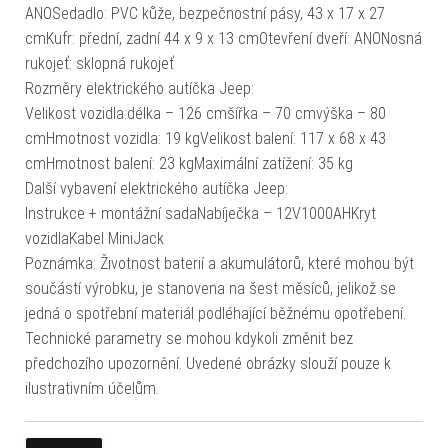
ANOSedadlo: PVC kůže, bezpečnostní pásy, 43 x 17 x 27
cmKufr: přední, zadní 44 x 9 x 13 cmOtevření dveří: ANONosná
rukojeť: sklopná rukojeť
Rozměry elektrického autíčka Jeep:
Velikost vozidla:délka – 126 cmšířka – 70 cmvýška – 80
cmHmotnost vozidla: 19 kgVelikost balení: 117 x 68 x 43
cmHmotnost balení: 23 kgMaximální zatížení: 35 kg
Další vybavení elektrického autíčka Jeep:
Instrukce + montážní sadaNabíječka – 12V1000AHKryt
vozidlaKabel MiniJack
Poznámka: Životnost baterií a akumulátorů, které mohou být
součástí výrobku, je stanovena na šest měsíců, jelikož se
jedná o spotřební materiál podléhající běžnému opotřebení.
Technické parametry se mohou kdykoli změnit bez
předchozího upozornění. Uvedené obrázky slouží pouze k
ilustrativním účelům.