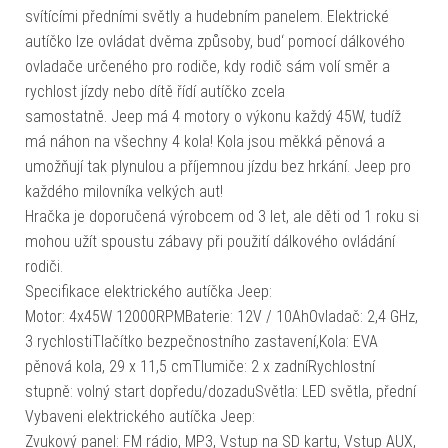
svítícími předními světly a hudebním panelem. Elektrické
autíčko lze ovládat dvěma způsoby, bud‘ pomocí dálkového
ovladače určeného pro rodiče, kdy rodič sám volí směr a
rychlost jízdy nebo dítě řídí autíčko zcela
samostatně. Jeep má 4 motory o výkonu každý 45W, tudíž
má náhon na všechny 4 kola! Kola jsou měkká pěnová a
umožňují tak plynulou a příjemnou jízdu bez hrkání. Jeep pro
každého milovníka velkých aut!
Hračka je doporučená výrobcem od 3 let, ale děti od 1 roku si
mohou užít spoustu zábavy při použití dálkového ovládání
rodiči.
Specifikace elektrického autíčka Jeep:
Motor: 4x45W 12000RPMBaterie: 12V / 10AhOvladač: 2,4 GHz,
3 rychlostiTlačítko bezpečnostního zastavení,Kola: EVA
pěnová kola, 29 x 11,5 cmTlumiče: 2 x zadníRychlostní
stupně: volný start dopředu/dozaduSvětla: LED světla, přední
Vybaveni elektrického autíčka Jeep:
Zvukový panel: FM rádio, MP3, Vstup na SD kartu, Vstup AUX,