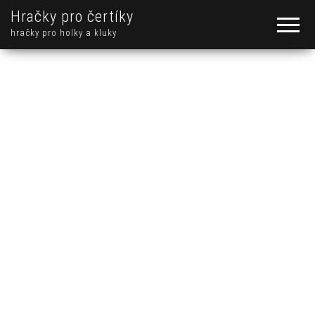
Hračky pro čertíky
hračky pro holky a kluky