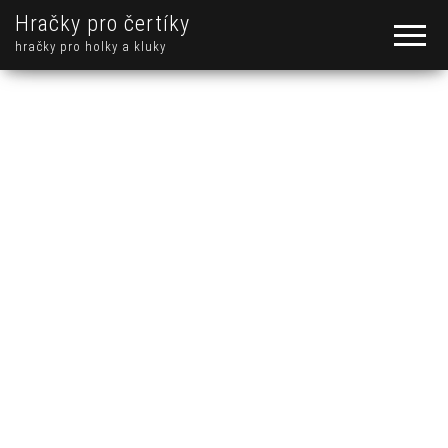
Hračky pro čertíky
hračky pro holky a kluky