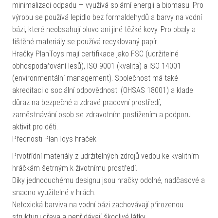
minimalizaci odpadu — využívá solární energii a biomasu. Pro
výrobu se používá lepidlo bez formaldehydů a barvy na vodní
bázi, které neobsahují olovo ani jiné těžké kovy. Pro obaly a
tištěné materiály se používá recyklovaný papír.
Hračky PlanToys mají certifikace jako FSC (udržitelné
obhospodařování lesů), ISO 9001 (kvalita) a ISO 14001
(environmentální management). Společnost má také
akreditaci o sociální odpovědnosti (OHSAS 18001) a klade
důraz na bezpečné a zdravé pracovní prostředí,
zaměstnávání osob se zdravotním postižením a podporu
aktivit pro děti.
Přednosti PlanToys hraček
Prvotřídní materiály z udržitelných zdrojů vedou ke kvalitním
hráčkám šetrným k životnímu prostředí.
Díky jednoduchému designu jsou hračky odolné, nadčasové a
snadno využitelné v hrách.
Netoxická barviva na vodní bázi zachovávají přirozenou
strukturu dřeva a nepřidávají škodlivé látky.