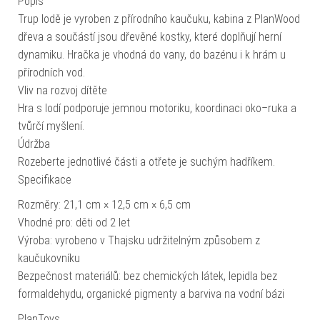
Popis
Trup lodě je vyroben z přírodního kaučuku, kabina z PlanWood
dřeva a součástí jsou dřevěné kostky, které doplňují herní
dynamiku. Hračka je vhodná do vany, do bazénu i k hrám u
přírodních vod.
Vliv na rozvoj dítěte
Hra s lodí podporuje jemnou motoriku, koordinaci oko–ruka a
tvůrčí myšlení.
Údržba
Rozeberte jednotlivé části a otřete je suchým hadříkem.
Specifikace
Rozměry: 21,1 cm × 12,5 cm × 6,5 cm
Vhodné pro: děti od 2 let
Výroba: vyrobeno v Thajsku udržitelným způsobem z
kaučukovníku
Bezpečnost materiálů: bez chemických látek, lepidla bez
formaldehydu, organické pigmenty a barviva na vodní bázi
PlanToys