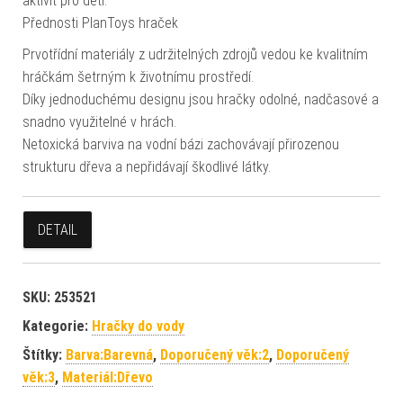
aktivit pro děti.
Přednosti PlanToys hraček
Prvotřídní materiály z udržitelných zdrojů vedou ke kvalitním
hráčkám šetrným k životnímu prostředí.
Díky jednoduchému designu jsou hračky odolné, nadčasové a
snadno využitelné v hrách.
Netoxická barviva na vodní bázi zachovávají přirozenou
strukturu dřeva a nepřidávají škodlivé látky.
DETAIL
SKU:
253521
Kategorie:
Hračky do vody
Štítky:
Barva:Barevná
,
Doporučený věk:2
,
Doporučený
věk:3
,
Materiál:Dřevo