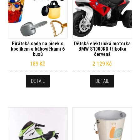
Pirátská sada na písek s
Dětská elektrická motorka
kbelíkem a bábovičkami 6
BMW S1000RR tříkolka
kusů
červená
189
Kč
2 129
Kč
DETAIL
DETAIL