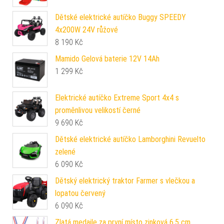
Dětské elektrické autíčko Buggy SPEEDY
4x200W 24V růžové
8 190
Kč
Mamido Gelová baterie 12V 14Ah
1 299
Kč
Elektrické autíčko Extreme Sport 4x4 s
proměnlivou velikostí černé
9 690
Kč
Dětské elektrické autíčko Lamborghini Revuelto
zelené
6 090
Kč
Dětský elektrický traktor Farmer s vlečkou a
lopatou červený
6 090
Kč
Zlatá medaile za první místo zinková 6,5 cm