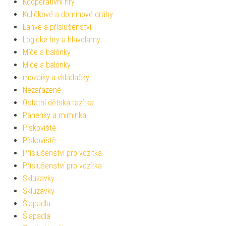
Kooperativní hry
Kuličkové a dominové dráhy
Lahve a příslušenství
Logické hry a hlavolamy
Míče a balónky
Míče a balónky
mozaiky a vkládačky
Nezařazené
Ostatní dětská razítka
Panenky a miminka
Pískoviště
Pískoviště
Příslušenství pro vozítka
Příslušenství pro vozítka
Skluzavky
Skluzavky
Šlapadla
Šlapadla