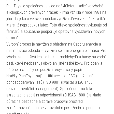
PlanToys je společnost s více než 40letou tradicí ve výrobě
ekologických dřevěných hraček. Firma vznikla v roce 1981 na
jihu Thajska a ve své produkci využívá dřevo z kaučukovníků,
které již neprodukují latex. Toto dřevo společnost vykupuje od
farmářů a současně podporuje opětovné vysazování nových
stromů.
Výrobní proces je navržen s ohledem na úsporu energie a
minimalizaci odpadu — využívá solární energii a biomasu. Pro
výrobu se používá lepidlo bez formaldehydů a barvy na vodní
bázi, které neobsahují olovo ani jiné těžké kovy. Pro obaly a
tištěné materiály se používá recyklovaný papír.
Hračky PlanToys mají certifikace jako FSC (udržitelné
obhospodařování lesů), ISO 9001 (kvalita) a ISO 14001
(environmentální management). Společnost má také
akreditaci o sociální odpovědnosti (OHSAS 18001) a klade
důraz na bezpečné a zdravé pracovní prostředí,
zaměstnávání osob se zdravotním postižením a podporu