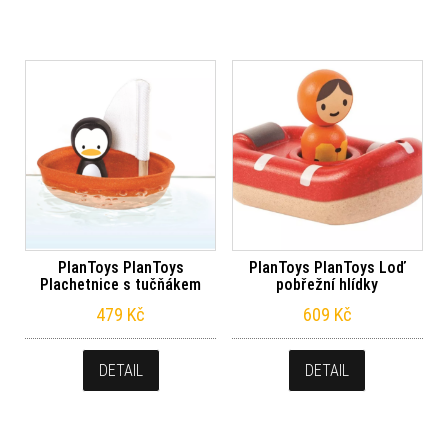
PlanToys PlanToys
PlanToys PlanToys Loď
Plachetnice s tučňákem
pobřežní hlídky
479
Kč
609
Kč
DETAIL
DETAIL