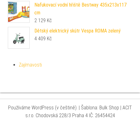
Nafukovací vodní hřiště Bestway 435x213x117
cm
2 129
Kč
Dětský elektrický skútr Vespa ROMA zelený
4 409
Kč
Zajímavosti
Používáme WordPress (v češtině).
|
Šablona: Bulk Shop
| ACIT
s.r.o. Chodovská 228/3 Praha 4 IČ: 26454424