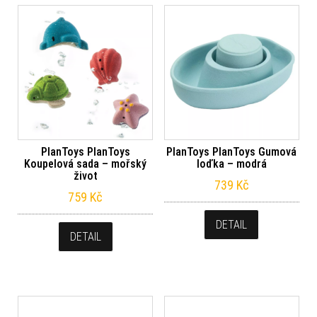
PlanToys PlanToys
PlanToys PlanToys Gumová
Koupelová sada – mořský
loďka – modrá
život
739
Kč
759
Kč
DETAIL
DETAIL