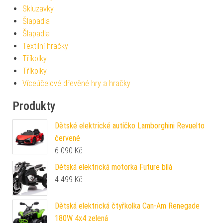
Skluzavky
Šlapadla
Šlapadla
Textilní hračky
Tříkolky
Tříkolky
Víceúčelové dřevěné hry a hračky
Produkty
Dětské elektrické autíčko Lamborghini Revuelto
červené
6 090
Kč
Dětská elektrická motorka Future bílá
4 499
Kč
Dětská elektrická čtyřkolka Can-Am Renegade
180W 4x4 zelená