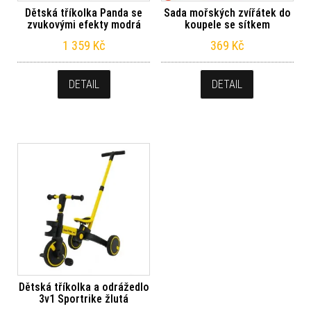
Dětská tříkolka Panda se
Sada mořských zvířátek do
zvukovými efekty modrá
koupele se sítkem
1 359
Kč
369
Kč
DETAIL
DETAIL
Dětská tříkolka a odrážedlo
3v1 Sportrike žlutá