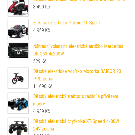
8 490
Kč
Elektrické autíčko Policie GT Sport
4 959
Kč
Náhradní volant na elektrické autíčko Mercedes
DK G63 4x200W
529
Kč
Dětské elektrické vozítko Motorka BAIGOR 23
PRO černá
11 690
Kč
Dětský elektrický traktor s radlicí a přívěsem
modrý
4 939
Kč
Dětská elektrická čtyřkolka XT-Speed 4x80W
24V zelená