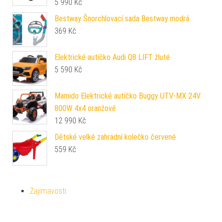
5 990
Kč
Bestway Šnorchlovací sada Bestway modrá
369
Kč
Elektrické autíčko Audi Q8 LIFT žluté
5 590
Kč
Mamido Elektrické autíčko Buggy UTV-MX 24V
800W 4x4 oranžové
12 990
Kč
Dětské velké zahradní kolečko červené
559
Kč
Zajímavosti