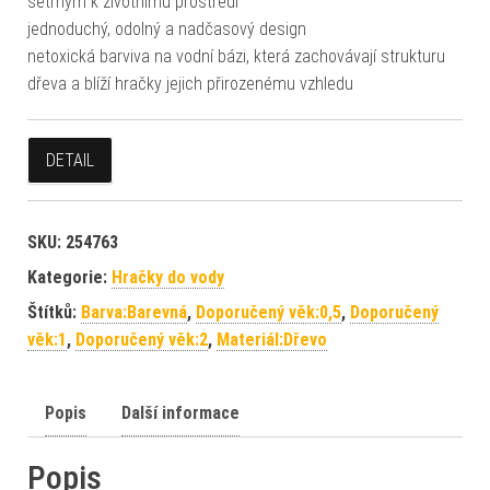
šetrným k životnímu prostředí
jednoduchý, odolný a nadčasový design
netoxická barviva na vodní bázi, která zachovávají strukturu
dřeva a blíží hračky jejich přirozenému vzhledu
DETAIL
SKU:
254763
Kategorie:
Hračky do vody
Štítků:
Barva:Barevná
,
Doporučený věk:0,5
,
Doporučený
věk:1
,
Doporučený věk:2
,
Materiál:Dřevo
Popis
Další informace
Popis