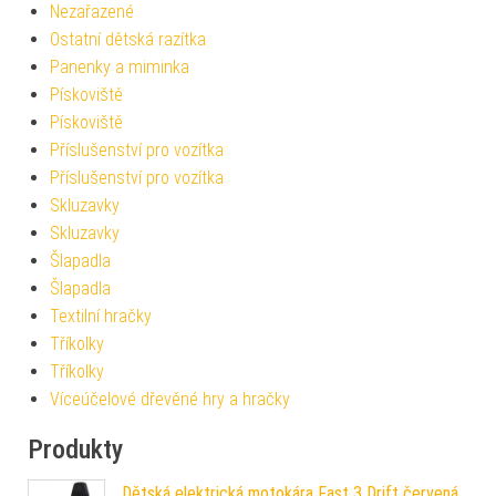
Nezařazené
Ostatní dětská razítka
Panenky a miminka
Pískoviště
Pískoviště
Příslušenství pro vozítka
Příslušenství pro vozítka
Skluzavky
Skluzavky
Šlapadla
Šlapadla
Textilní hračky
Tříkolky
Tříkolky
Víceúčelové dřevěné hry a hračky
Produkty
Dětská elektrická motokára Fast 3 Drift červená