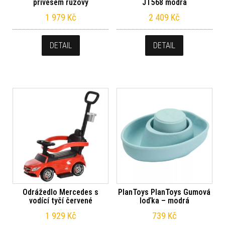
přívěsem růžový
JT568 modrá
1 979
Kč
2 409
Kč
DETAIL
DETAIL
Odrážedlo Mercedes s
PlanToys PlanToys Gumová
vodící tyčí červené
loďka – modrá
1 929
Kč
739
Kč