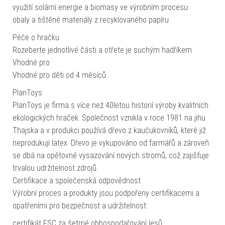
využití solární energie a biomasy ve výrobním procesu
obaly a tištěné materiály z recyklovaného papíru
Péče o hračku
Rozeberte jednotlivé části a otřete je suchým hadříkem.
Vhodné pro
Vhodné pro děti od 4 měsíců.
PlanToys
PlanToys je firma s více než 40letou historií výroby kvalitních
ekologických hraček. Společnost vznikla v roce 1981 na jihu
Thajska a v produkci používá dřevo z kaučukovníků, které již
neprodukují latex. Dřevo je vykupováno od farmářů a zároveň
se dbá na opětovné vysazování nových stromů, což zajišťuje
trvalou udržitelnost zdrojů.
Certifikace a společenská odpovědnost
Výrobní proces a produkty jsou podpořeny certifikacemi a
opatřeními pro bezpečnost a udržitelnost:
certifikát FSC za šetrné obhospodařování lesů