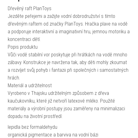
Dřevěný raft PlanToys
Jezděte peřejemi a zažijte vodní dobrodružství s tímto
dřevěným raftem od značky PlanToys. Hračka plave na vodě
a podporuje interaktivní a imaginativní hru, jemnou motoriku a
koncentraci dětí.
Popis produktu
Vůči vodě stabilní vor poskytuje při hrátkách na vodě mnoho
zábavy. Konstrukce je navržena tak, aby děti mohly zkoumat
a rozvíjet svůj pohyb i fantazii při společných i samostatných
hrách.
Materiál a udržitelnost
Vyrobeno v Thajsku udržitelným způsobem z dřeva
kaučukovníku, které již netvoří latexové mléko. Použité
materiály a výrobní postupy jsou zaměřeny na minimalizaci
dopadu na životní prostředí:
lepidla bez formaldehydu
organická pigmentace a barviva na vodní bázi