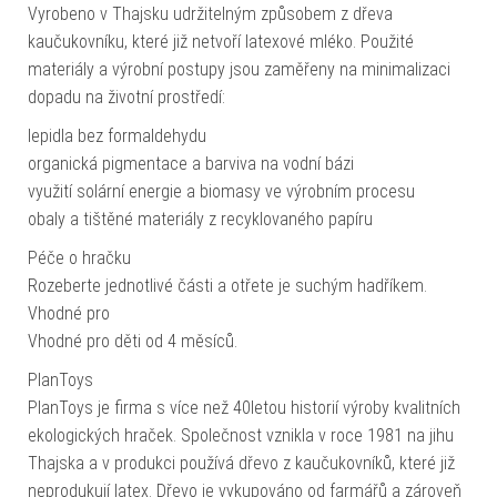
Vyrobeno v Thajsku udržitelným způsobem z dřeva
kaučukovníku, které již netvoří latexové mléko. Použité
materiály a výrobní postupy jsou zaměřeny na minimalizaci
dopadu na životní prostředí:
lepidla bez formaldehydu
organická pigmentace a barviva na vodní bázi
využití solární energie a biomasy ve výrobním procesu
obaly a tištěné materiály z recyklovaného papíru
Péče o hračku
Rozeberte jednotlivé části a otřete je suchým hadříkem.
Vhodné pro
Vhodné pro děti od 4 měsíců.
PlanToys
PlanToys je firma s více než 40letou historií výroby kvalitních
ekologických hraček. Společnost vznikla v roce 1981 na jihu
Thajska a v produkci používá dřevo z kaučukovníků, které již
neprodukují latex. Dřevo je vykupováno od farmářů a zároveň