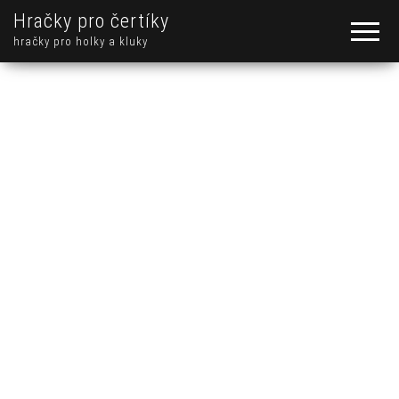
Hračky pro čertíky
hračky pro holky a kluky