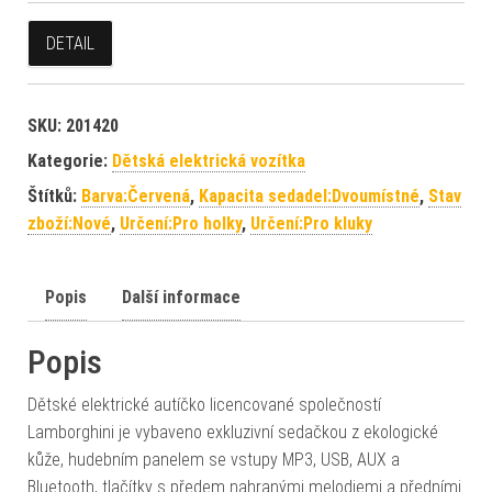
DETAIL
SKU:
201420
Kategorie:
Dětská elektrická vozítka
Štítků:
Barva:Červená
,
Kapacita sedadel:Dvoumístné
,
Stav
zboží:Nové
,
Určení:Pro holky
,
Určení:Pro kluky
Popis
Další informace
Popis
Dětské elektrické autíčko licencované společností
Lamborghini je vybaveno exkluzivní sedačkou z ekologické
kůže, hudebním panelem se vstupy MP3, USB, AUX a
Bluetooth, tlačítky s předem nahranými melodiemi a předními