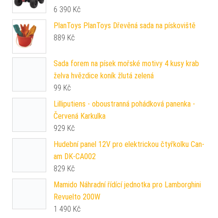
6 390
Kč
PlanToys PlanToys Dřevěná sada na pískoviště
889
Kč
Sada forem na písek mořské motivy 4 kusy krab
želva hvězdice koník žlutá zelená
99
Kč
Lilliputiens - oboustranná pohádková panenka -
Červená Karkulka
929
Kč
Hudební panel 12V pro elektrickou čtyřkolku Can-
am DK-CA002
829
Kč
Mamido Náhradní řídící jednotka pro Lamborghini
Revuelto 200W
1 490
Kč