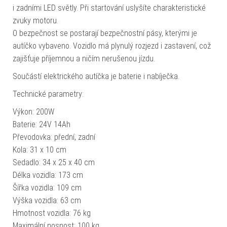
i zadními LED světly. Při startování uslyšíte charakteristické
zvuky motoru.
O bezpečnost se postarají bezpečnostní pásy, kterými je
autíčko vybaveno. Vozidlo má plynulý rozjezd i zastavení, což
zajišťuje příjemnou a ničím nerušenou jízdu.
Součástí elektrického autíčka je baterie i nabíječka.
Technické parametry:
Výkon: 200W
Baterie: 24V 14Ah
Převodovka: přední, zadní
Kola: 31 x 10 cm
Sedadlo: 34 x 25 x 40 cm
Délka vozidla: 173 cm
Šířka vozidla: 109 cm
Výška vozidla: 63 cm
Hmotnost vozidla: 76 kg
Maximální nosnost: 100 kg