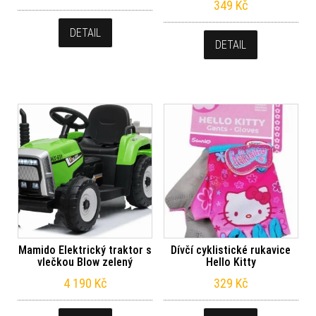
349
Kč
DETAIL
DETAIL
Mamido Elektrický traktor s
Dívčí cyklistické rukavice
vlečkou Blow zelený
Hello Kitty
4 190
Kč
329
Kč