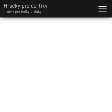
Hračky pro čertíky
hračky pro holky a kluky